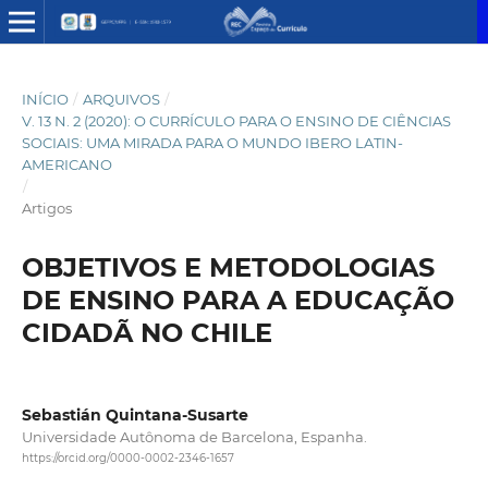
INÍCIO
/
ARQUIVOS
/
V. 13 N. 2 (2020): O CURRÍCULO PARA O ENSINO DE CIÊNCIAS
SOCIAIS: UMA MIRADA PARA O MUNDO IBERO LATIN-
AMERICANO
/
Artigos
OBJETIVOS E METODOLOGIAS
DE ENSINO PARA A EDUCAÇÃO
CIDADÃ NO CHILE
Sebastián Quintana-Susarte
Universidade Autônoma de Barcelona, Espanha.
https://orcid.org/0000-0002-2346-1657