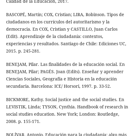
Calidad de la Educación, 2017.
BASCOPÉ, Martín; COX, Cristian; LIRA, Robinson. Tipos de
ciudadanos en los currículos del autoritarismo y la
democracia. En COX, Cristian y CASTILLO, Juan Carlos
(Edit). Aprendizaje de la ciudadanía: contextos,
experiencias y resultados. Santiago de Chile: Ediciones UC,
2015. p. 245-281.
BENEJAM, Pilar. Las finalidades de la educación social. En
BENEJAM, Pilar; PAGÉS. Joan (Edits). Enseñar y aprender
Ciencias Sociales, Geografía e Historia en la educación
secundaria. Barcelona: ICE/ Horsori, 1997. p. 33-52.
BICKMORE, Kathy. Social justice and the social studies. En
LEVISTIK, Linda; TYSON, Cynthia. Handbook of research in
social studies education. New York; London: Routledge,
2008. p. 155-171.
BOLÍVAR, Antonio. Educación para la ciudadanía: algo más