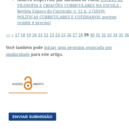
FILOSOFIA E CRIAÇÕES CURRICULARES NA ESCOLA
,
Revista Espaço do Currículo: v. 12 n. 2 (2019):
POLÍTICAS CURRICULARES E COTIDIANOS: porque
resistir é preciso!
<<
<
17
18
19
20
21
22
23
24
25
26
27
28
29
30
31
32
33
34
35
36
Você também pode
iniciar uma pesquisa avançada por
similaridade
para este artigo.
ENVIAR SUBMISSÃO