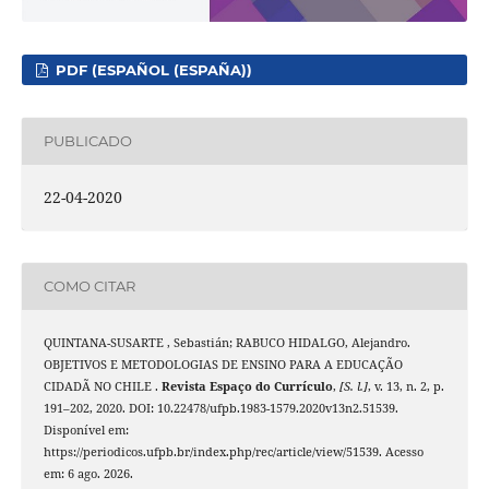
PDF (ESPAÑOL (ESPAÑA))
PUBLICADO
22-04-2020
COMO CITAR
QUINTANA-SUSARTE , Sebastián; RABUCO HIDALGO, Alejandro.
OBJETIVOS E METODOLOGIAS DE ENSINO PARA A EDUCAÇÃO
CIDADÃ NO CHILE .
Revista Espaço do Currículo
,
[S. l.]
, v. 13, n. 2, p.
191–202, 2020. DOI: 10.22478/ufpb.1983-1579.2020v13n2.51539.
Disponível em:
https://periodicos.ufpb.br/index.php/rec/article/view/51539. Acesso
em: 6 ago. 2026.