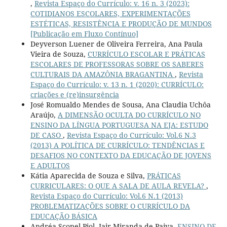
,
Revista Espaço do Currículo: v. 16 n. 3 (2023):
COTIDIANOS ESCOLARES, EXPERIMENTAÇÕES
ESTÉTICAS, RESISTÊNCIA E PRODUÇÃO DE MUNDOS
[Publicação em Fluxo Contínuo]
Deyverson Luener de Oliveira Ferreira, Ana Paula
Vieira de Souza,
CURRÍCULO ESCOLAR E PRÁTICAS
ESCOLARES DE PROFESSORAS SOBRE OS SABERES
CULTURAIS DA AMAZÔNIA BRAGANTINA
,
Revista
Espaço do Currículo: v. 13 n. 1 (2020): CURRÍCULO:
criações e (re)insurgência
José Romualdo Mendes de Sousa, Ana Claudia Uchôa
Araújo,
A DIMENSÃO OCULTA DO CURRÍCULO NO
ENSINO DA LÍNGUA PORTUGUESA NA EJA: ESTUDO
DE CASO
,
Revista Espaço do Currículo: Vol.6 N.3
(2013) A POLÍTICA DE CURRÍCULO: TENDÊNCIAS E
DESAFIOS NO CONTEXTO DA EDUCAÇÃO DE JOVENS
E ADULTOS
Kátia Aparecida de Souza e Silva,
PRÁTICAS
CURRICULARES: O QUE A SALA DE AULA REVELA?
,
Revista Espaço do Currículo: Vol.6 N.1 (2013)
PROBLEMATIZAÇÕES SOBRE O CURRÍCULO DA
EDUCAÇÃO BÁSICA
Andréa Scopel Piol, Jair Miranda de Paiva,
ENSINO DE