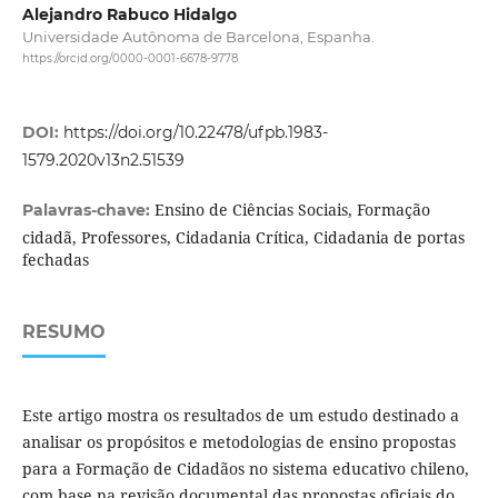
Alejandro Rabuco Hidalgo
Universidade Autônoma de Barcelona, Espanha.
https://orcid.org/0000-0001-6678-9778
DOI:
https://doi.org/10.22478/ufpb.1983-
1579.2020v13n2.51539
Ensino de Ciências Sociais, Formação
Palavras-chave:
cidadã, Professores, Cidadania Crítica, Cidadania de portas
fechadas
RESUMO
Este artigo mostra os resultados de um estudo destinado a
analisar os propósitos e metodologias de ensino propostas
para a Formação de Cidadãos no sistema educativo chileno,
com base na revisão documental das propostas oficiais do