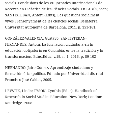
socials. Conclusions de les VII Jornades Interinacionals de
Recerca en Didàctica de les Ciències Socials. En PAGÉS, joan;
SANTISTEBAN, Antoni (Edits), Les qüestions socialment
vives i l'ensenyament de les ciències socials. Bellaterra:
Universitat Autònoma de Barcelona, 2011. p. 153-161.
GONZÁLEZ-VALENCIA, Gustavo; SANTISTEBAN-
FERNÁNDEZ, Antoni. La formación ciudadana en la
educación obligatoria en Colombia: entre la tradición y la
transformación. Educ.Educ. v.19, n. 1. 2016, p. 89-102
HERNANDO, Jairo Gómez. Aprendizaje ciudadano y
formación ético-política. Editado por Universidad distrital
Francisco José Caldas, 2005.
LEVSTIK, Linda; TYSON, Cynthia (Edits). Handbook of
Research in Social Studies Education. New York; London:
Routledge. 2008.