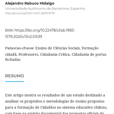
Alejandro Rabuco Hidalgo
Universidade Autônoma de Barcelona, Espanha.
https://orcid.org/0000-0001-6678-9778
DOI:
https://doi.org/10.22478/ufpb.1983-
1579.2020v13n2.51539
Ensino de Ciências Sociais, Formação
Palavras-chave:
cidadã, Professores, Cidadania Crítica, Cidadania de portas
fechadas
RESUMO
Este artigo mostra os resultados de um estudo destinado a
analisar os propósitos e metodologias de ensino propostas
para a Formação de Cidadãos no sistema educativo chileno,
com base na revisão documental das propostas oficiais do