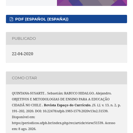
PDF (ESPAÑOL (ESPAÑA))
PUBLICADO
22-04-2020
COMO CITAR
QUINTANA-SUSARTE , Sebastián; RABUCO HIDALGO, Alejandro.
OBJETIVOS E METODOLOGIAS DE ENSINO PARA A EDUCAÇÃO
CIDADÃ NO CHILE .
Revista Espaço do Currículo
,
[S. l.]
, v. 13, n. 2, p.
191–202, 2020. DOI: 10.22478/ufpb.1983-1579.2020v13n2.51539.
Disponível em:
https://periodicos.ufpb.br/index.php/rec/article/view/51539. Acesso
em: 8 ago. 2026.