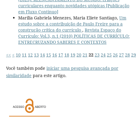
curriculares enquanto novidades utópicas [Publicação
em Fluxo Contínuo]
Marília Gabriela Menezes, Maria Eliete Santiago,
Um
estudo sobre a contribuição de Paulo Freire para a
construção crítica do currículo
,
Revista Espaço do
Currículo: Vol.3, n.1 (2010) POLÍTICAS DE CURRÍCULO:
ENTRECRUZANDO SABERES E CONTEXTOS
<<
<
10
11
12
13
14
15
16
17
18
19
20
21
22
23
24
25
26
27
28
29
Você também pode
iniciar uma pesquisa avançada por
similaridade
para este artigo.