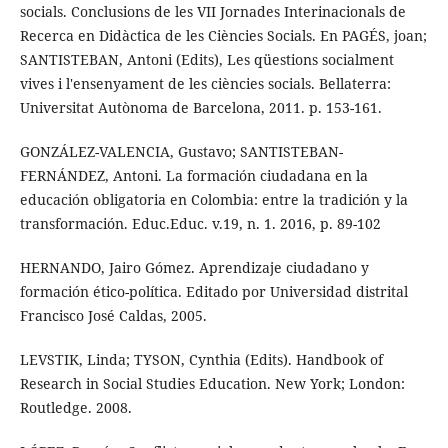
socials. Conclusions de les VII Jornades Interinacionals de
Recerca en Didàctica de les Ciències Socials. En PAGÉS, joan;
SANTISTEBAN, Antoni (Edits), Les qüestions socialment
vives i l'ensenyament de les ciències socials. Bellaterra:
Universitat Autònoma de Barcelona, 2011. p. 153-161.
GONZÁLEZ-VALENCIA, Gustavo; SANTISTEBAN-
FERNÁNDEZ, Antoni. La formación ciudadana en la
educación obligatoria en Colombia: entre la tradición y la
transformación. Educ.Educ. v.19, n. 1. 2016, p. 89-102
HERNANDO, Jairo Gómez. Aprendizaje ciudadano y
formación ético-política. Editado por Universidad distrital
Francisco José Caldas, 2005.
LEVSTIK, Linda; TYSON, Cynthia (Edits). Handbook of
Research in Social Studies Education. New York; London:
Routledge. 2008.