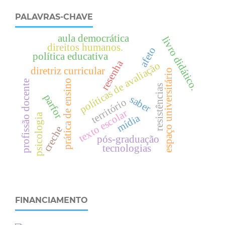
PALAVRAS-CHAVE
aula democrática
livro didático.
direitos humanos.
afeto
política educativa
resenha
políticas de avaliação
diretriz curricular
espaço universitário
prática de ensino
profissão docente
resistências
parfor
saber
território
texto escolar
psicologia
mídia
creche
pós-graduação
tecnologias
FINANCIAMENTO