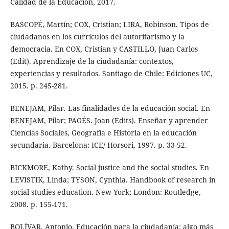
Calidad de la Educación, 2017.
BASCOPÉ, Martín; COX, Cristian; LIRA, Robinson. Tipos de
ciudadanos en los currículos del autoritarismo y la
democracia. En COX, Cristian y CASTILLO, Juan Carlos
(Edit). Aprendizaje de la ciudadanía: contextos,
experiencias y resultados. Santiago de Chile: Ediciones UC,
2015. p. 245-281.
BENEJAM, Pilar. Las finalidades de la educación social. En
BENEJAM, Pilar; PAGÉS. Joan (Edits). Enseñar y aprender
Ciencias Sociales, Geografía e Historia en la educación
secundaria. Barcelona: ICE/ Horsori, 1997. p. 33-52.
BICKMORE, Kathy. Social justice and the social studies. En
LEVISTIK, Linda; TYSON, Cynthia. Handbook of research in
social studies education. New York; London: Routledge,
2008. p. 155-171.
BOLÍVAR, Antonio. Educación para la ciudadanía: algo más