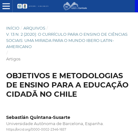
INÍCIO
/
ARQUIVOS
/
V. 13 N. 2 (2020): O CURRÍCULO PARA O ENSINO DE CIÊNCIAS
SOCIAIS: UMA MIRADA PARA O MUNDO IBERO LATIN-
AMERICANO
/
Artigos
OBJETIVOS E METODOLOGIAS
DE ENSINO PARA A EDUCAÇÃO
CIDADÃ NO CHILE
Sebastián Quintana-Susarte
Universidade Autônoma de Barcelona, Espanha.
https://orcid.org/0000-0002-2346-1657