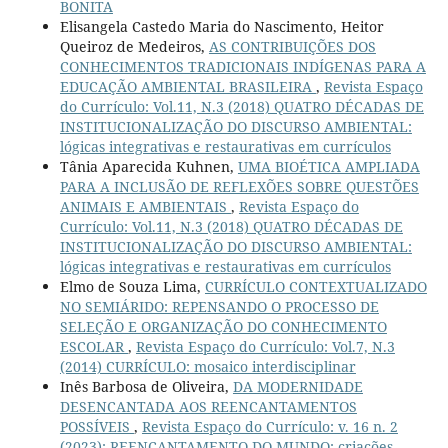
BONITA
Elisangela Castedo Maria do Nascimento, Heitor
Queiroz de Medeiros,
AS CONTRIBUIÇÕES DOS
CONHECIMENTOS TRADICIONAIS INDÍGENAS PARA A
EDUCAÇÃO AMBIENTAL BRASILEIRA
,
Revista Espaço
do Currículo: Vol.11, N.3 (2018) QUATRO DÉCADAS DE
INSTITUCIONALIZAÇÃO DO DISCURSO AMBIENTAL:
lógicas integrativas e restaurativas em currículos
Tânia Aparecida Kuhnen,
UMA BIOÉTICA AMPLIADA
PARA A INCLUSÃO DE REFLEXÕES SOBRE QUESTÕES
ANIMAIS E AMBIENTAIS
,
Revista Espaço do
Currículo: Vol.11, N.3 (2018) QUATRO DÉCADAS DE
INSTITUCIONALIZAÇÃO DO DISCURSO AMBIENTAL:
lógicas integrativas e restaurativas em currículos
Elmo de Souza Lima,
CURRÍCULO CONTEXTUALIZADO
NO SEMIÁRIDO: REPENSANDO O PROCESSO DE
SELEÇÃO E ORGANIZAÇÃO DO CONHECIMENTO
ESCOLAR
,
Revista Espaço do Currículo: Vol.7, N.3
(2014) CURRÍCULO: mosaico interdisciplinar
Inês Barbosa de Oliveira,
DA MODERNIDADE
DESENCANTADA AOS REENCANTAMENTOS
POSSÍVEIS
,
Revista Espaço do Currículo: v. 16 n. 2
(2023): REENCANTAMENTO DO MUNDO: criações