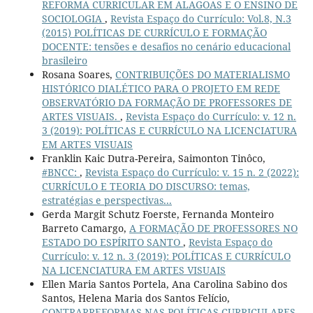
REFORMA CURRICULAR EM ALAGOAS E O ENSINO DE
SOCIOLOGIA
,
Revista Espaço do Currículo: Vol.8, N.3
(2015) POLÍTICAS DE CURRÍCULO E FORMAÇÃO
DOCENTE: tensões e desafios no cenário educacional
brasileiro
Rosana Soares,
CONTRIBUIÇÕES DO MATERIALISMO
HISTÓRICO DIALÉTICO PARA O PROJETO EM REDE
OBSERVATÓRIO DA FORMAÇÃO DE PROFESSORES DE
ARTES VISUAIS.
,
Revista Espaço do Currículo: v. 12 n.
3 (2019): POLÍTICAS E CURRÍCULO NA LICENCIATURA
EM ARTES VISUAIS
Franklin Kaic Dutra-Pereira, Saimonton Tinôco,
#BNCC:
,
Revista Espaço do Currículo: v. 15 n. 2 (2022):
CURRÍCULO E TEORIA DO DISCURSO: temas,
estratégias e perspectivas...
Gerda Margit Schutz Foerste, Fernanda Monteiro
Barreto Camargo,
A FORMAÇÃO DE PROFESSORES NO
ESTADO DO ESPÍRITO SANTO
,
Revista Espaço do
Currículo: v. 12 n. 3 (2019): POLÍTICAS E CURRÍCULO
NA LICENCIATURA EM ARTES VISUAIS
Ellen Maria Santos Portela, Ana Carolina Sabino dos
Santos, Helena Maria dos Santos Felício,
CONTRARREFORMAS NAS POLÍTICAS CURRICULARES