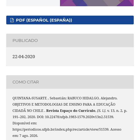
PDF (ESPAÑOL (ESPAÑA))
PUBLICADO
22-04-2020
COMO CITAR
QUINTANA-SUSARTE , Sebastián; RABUCO HIDALGO, Alejandro.
OBJETIVOS E METODOLOGIAS DE ENSINO PARA A EDUCAÇÃO
CIDADÃ NO CHILE .
Revista Espaço do Currículo
,
[S. l.]
, v. 13, n. 2, p.
191–202, 2020. DOI: 10.22478/ufpb.1983-1579.2020v13n2.51539.
Disponível em:
https://periodicos.ufpb.br/index.php/rec/article/view/51539. Acesso
em: 7 ago. 2026.