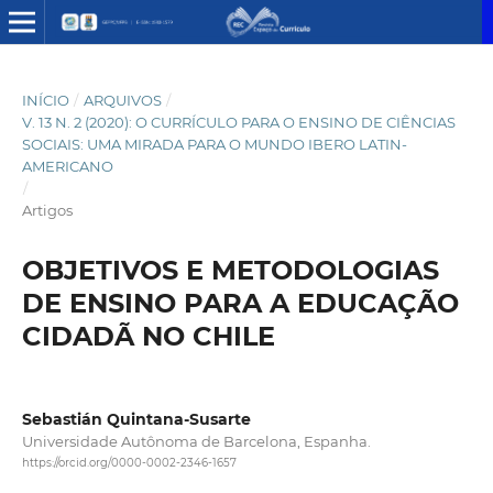
INÍCIO
/
ARQUIVOS
/
V. 13 N. 2 (2020): O CURRÍCULO PARA O ENSINO DE CIÊNCIAS
SOCIAIS: UMA MIRADA PARA O MUNDO IBERO LATIN-
AMERICANO
/
Artigos
OBJETIVOS E METODOLOGIAS
DE ENSINO PARA A EDUCAÇÃO
CIDADÃ NO CHILE
Sebastián Quintana-Susarte
Universidade Autônoma de Barcelona, Espanha.
https://orcid.org/0000-0002-2346-1657