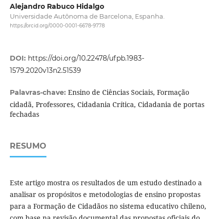
Alejandro Rabuco Hidalgo
Universidade Autônoma de Barcelona, Espanha.
https://orcid.org/0000-0001-6678-9778
DOI:
https://doi.org/10.22478/ufpb.1983-
1579.2020v13n2.51539
Ensino de Ciências Sociais, Formação
Palavras-chave:
cidadã, Professores, Cidadania Crítica, Cidadania de portas
fechadas
RESUMO
Este artigo mostra os resultados de um estudo destinado a
analisar os propósitos e metodologias de ensino propostas
para a Formação de Cidadãos no sistema educativo chileno,
com base na revisão documental das propostas oficiais do