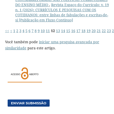
DO ENSINO MÉDIO
,
Revista Espaço do Currículo: v. 19
n. 1 (2026): CURRÍCULOS E PESQUISAS COM OS
COTIDIANOS: entre linhas de fabulações e escritas-de-
si [Publicação em Fluxo Contínuo]
<<
<
1
2
3
4
5
6
7
8
9
10
11
12
13
14
15
16
17
18
19
20
21
22
23
2
Você também pode
iniciar uma pesquisa avançada por
similaridade
para este artigo.
ENVIAR SUBMISSÃO