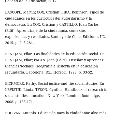
Calidad de la Educación, 2017.
BASCOPÉ, Martín; COX, Cristian; LIRA, Robinson. Tipos de
ciudadanos en los currículos del autoritarismo y la
democracia. En COX, Cristian y CASTILLO, Juan Carlos
(Edit). Aprendizaje de la ciudadanía: contextos,
experiencias y resultados. Santiago de Chile: Ediciones UC,
2015. p. 245-281.
BENEJAM, Pilar. Las finalidades de la educación social. En
BENEJAM, Pilar; PAGÉS. Joan (Edits). Enseñar y aprender
Ciencias Sociales, Geografía e Historia en la educación
secundaria. Barcelona: ICE/ Horsori, 1997. p. 33-52.
BICKMORE, Kathy. Social justice and the social studies. En
LEVISTIK, Linda; TYSON, Cynthia. Handbook of research in
social studies education. New York; London: Routledge,
2008. p. 155-171.
BOLÍVAR, Antonio. Educación para la ciudadanía: algo más