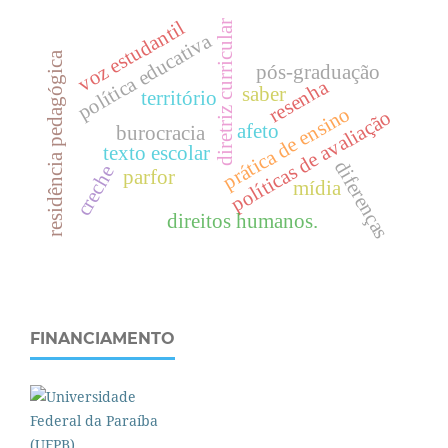
voz estudantil
diretriz curricular
política educativa
residência pedagógica
pós-graduação
resenha
saber
território
prática de ensino
políticas de avaliação
afeto
burocracia
texto escolar
diferenças
creche
parfor
mídia
direitos humanos.
FINANCIAMENTO