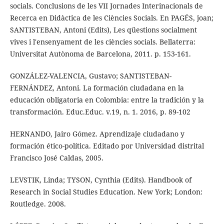
socials. Conclusions de les VII Jornades Interinacionals de
Recerca en Didàctica de les Ciències Socials. En PAGÉS, joan;
SANTISTEBAN, Antoni (Edits), Les qüestions socialment
vives i l'ensenyament de les ciències socials. Bellaterra:
Universitat Autònoma de Barcelona, 2011. p. 153-161.
GONZÁLEZ-VALENCIA, Gustavo; SANTISTEBAN-
FERNÁNDEZ, Antoni. La formación ciudadana en la
educación obligatoria en Colombia: entre la tradición y la
transformación. Educ.Educ. v.19, n. 1. 2016, p. 89-102
HERNANDO, Jairo Gómez. Aprendizaje ciudadano y
formación ético-política. Editado por Universidad distrital
Francisco José Caldas, 2005.
LEVSTIK, Linda; TYSON, Cynthia (Edits). Handbook of
Research in Social Studies Education. New York; London:
Routledge. 2008.