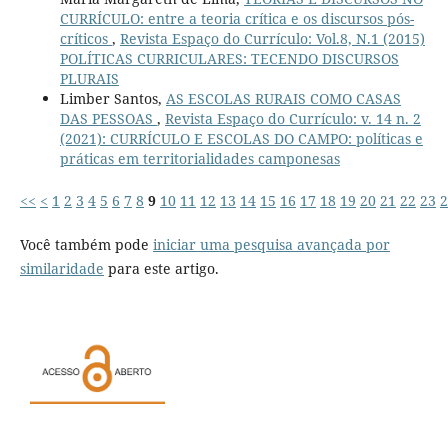
CURRÍCULO: entre a teoria crítica e os discursos pós-
críticos
,
Revista Espaço do Currículo: Vol.8, N.1 (2015)
POLÍTICAS CURRICULARES: TECENDO DISCURSOS
PLURAIS
Limber Santos,
AS ESCOLAS RURAIS COMO CASAS
DAS PESSOAS
,
Revista Espaço do Currículo: v. 14 n. 2
(2021): CURRÍCULO E ESCOLAS DO CAMPO: políticas e
práticas em territorialidades camponesas
<<
<
1
2
3
4
5
6
7
8
9
10
11
12
13
14
15
16
17
18
19
20
21
22
23
2
Você também pode
iniciar uma pesquisa avançada por
similaridade
para este artigo.