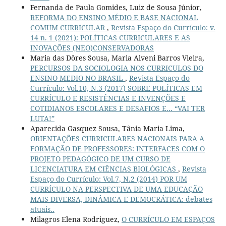
Fernanda de Paula Gomides, Luiz de Sousa Júnior,
REFORMA DO ENSINO MÉDIO E BASE NACIONAL
COMUM CURRICULAR
,
Revista Espaço do Currículo: v.
14 n. 1 (2021): POLÍTICAS CURRICULARES E AS
INOVAÇÕES (NEO)CONSERVADORAS
Maria das Dôres Sousa, Maria Alveni Barros Vieira,
PERCURSOS DA SOCIOLOGIA NOS CURRICULOS DO
ENSINO MEDIO NO BRASIL
,
Revista Espaço do
Currículo: Vol.10, N.3 (2017) SOBRE POLÍTICAS EM
CURRÍCULO E RESISTÊNCIAS E INVENÇÕES E
COTIDIANOS ESCOLARES E DESAFIOS E... “VAI TER
LUTA!”
Aparecida Gasquez Sousa, Tânia Maria Lima,
ORIENTAÇÕES CURRICULARES NACIONAIS PARA A
FORMAÇÃO DE PROFESSORES: INTERFACES COM O
PROJETO PEDAGÓGICO DE UM CURSO DE
LICENCIATURA EM CIÊNCIAS BIOLÓGICAS
,
Revista
Espaço do Currículo: Vol.7, N.2 (2014) POR UM
CURRÍCULO NA PERSPECTIVA DE UMA EDUCAÇÃO
MAIS DIVERSA, DINÂMICA E DEMOCRÁTICA: debates
atuais..
Milagros Elena Rodriguez,
O CURRÍCULO EM ESPAÇOS