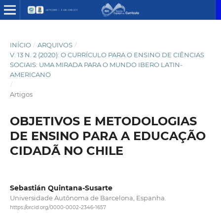
INÍCIO
/
ARQUIVOS
/
V. 13 N. 2 (2020): O CURRÍCULO PARA O ENSINO DE CIÊNCIAS
SOCIAIS: UMA MIRADA PARA O MUNDO IBERO LATIN-
AMERICANO
/
Artigos
OBJETIVOS E METODOLOGIAS
DE ENSINO PARA A EDUCAÇÃO
CIDADÃ NO CHILE
Sebastián Quintana-Susarte
Universidade Autônoma de Barcelona, Espanha.
https://orcid.org/0000-0002-2346-1657