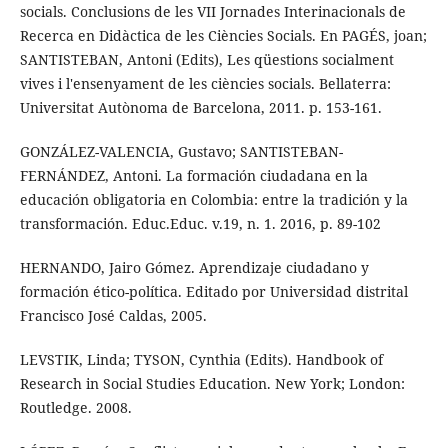
socials. Conclusions de les VII Jornades Interinacionals de
Recerca en Didàctica de les Ciències Socials. En PAGÉS, joan;
SANTISTEBAN, Antoni (Edits), Les qüestions socialment
vives i l'ensenyament de les ciències socials. Bellaterra:
Universitat Autònoma de Barcelona, 2011. p. 153-161.
GONZÁLEZ-VALENCIA, Gustavo; SANTISTEBAN-
FERNÁNDEZ, Antoni. La formación ciudadana en la
educación obligatoria en Colombia: entre la tradición y la
transformación. Educ.Educ. v.19, n. 1. 2016, p. 89-102
HERNANDO, Jairo Gómez. Aprendizaje ciudadano y
formación ético-política. Editado por Universidad distrital
Francisco José Caldas, 2005.
LEVSTIK, Linda; TYSON, Cynthia (Edits). Handbook of
Research in Social Studies Education. New York; London:
Routledge. 2008.