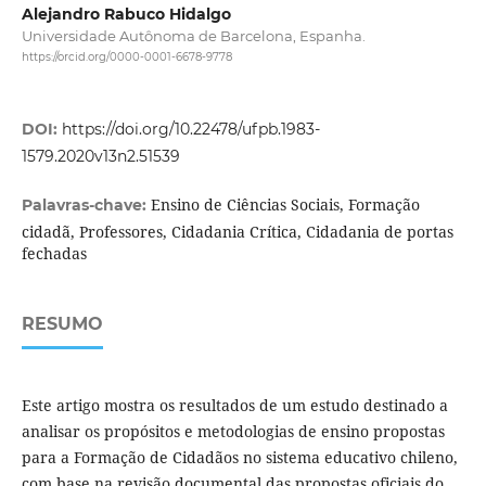
Alejandro Rabuco Hidalgo
Universidade Autônoma de Barcelona, Espanha.
https://orcid.org/0000-0001-6678-9778
DOI:
https://doi.org/10.22478/ufpb.1983-
1579.2020v13n2.51539
Ensino de Ciências Sociais, Formação
Palavras-chave:
cidadã, Professores, Cidadania Crítica, Cidadania de portas
fechadas
RESUMO
Este artigo mostra os resultados de um estudo destinado a
analisar os propósitos e metodologias de ensino propostas
para a Formação de Cidadãos no sistema educativo chileno,
com base na revisão documental das propostas oficiais do