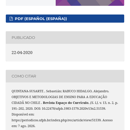
PDF (ESPAÑOL (ESPAÑA))
PUBLICADO
22-04-2020
COMO CITAR
QUINTANA-SUSARTE , Sebastián; RABUCO HIDALGO, Alejandro.
OBJETIVOS E METODOLOGIAS DE ENSINO PARA A EDUCAÇÃO
CIDADÃ NO CHILE .
Revista Espaço do Currículo
,
[S. l.]
, v. 13, n. 2, p.
191–202, 2020. DOI: 10.22478/ufpb.1983-1579.2020v13n2.51539.
Disponível em:
https://periodicos.ufpb.br/index.php/rec/article/view/51539. Acesso
em: 7 ago. 2026.