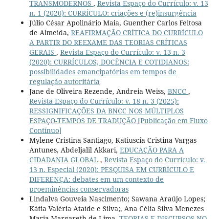
TRANSMODERNOS
,
Revista Espaço do Currículo: v. 13
n. 1 (2020): CURRÍCULO: criações e (re)insurgência
Júlio César Apolinário Maia, Guenther Carlos Feitosa
de Almeida,
REAFIRMAÇÃO CRÍTICA DO CURRÍCULO
A PARTIR DO REEXAME DAS TEORIAS CRÍTICAS
GERAIS
,
Revista Espaço do Currículo: v. 13 n. 3
(2020): CURRÍCULOS, DOCÊNCIA E COTIDIANOS:
possibilidades emancipatórias em tempos de
regulação autoritária
Jane de Oliveira Rezende, Andreia Weiss,
BNCC
,
Revista Espaço do Currículo: v. 18 n. 3 (2025):
RESSIGNIFICAÇÕES DA BNCC NOS MÚLTIPLOS
ESPAÇO-TEMPOS DE TRADUÇÃO [Publicação em Fluxo
Contínuo]
Mylene Cristina Santiago, Katiuscia Cristina Vargas
Antunes, Abdeljalil Akkari,
EDUCAÇÃO PARA A
CIDADANIA GLOBAL
,
Revista Espaço do Currículo: v.
13 n. Especial (2020): PESQUISA EM CURRÍCULO E
DIFERENÇA: debates em um contexto de
proeminências conservadoras
Lindalva Gouveia Nascimento; Sawana Araújo Lopes;
Kátia Valéria Ataíde e Silva;, Ana Célia Silva Menezes
Maria Margareth de Lima,
TEORIAS E DISCURSOS NO