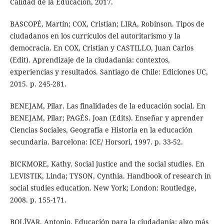
Calidad de la Educación, 2017.
BASCOPÉ, Martín; COX, Cristian; LIRA, Robinson. Tipos de
ciudadanos en los currículos del autoritarismo y la
democracia. En COX, Cristian y CASTILLO, Juan Carlos
(Edit). Aprendizaje de la ciudadanía: contextos,
experiencias y resultados. Santiago de Chile: Ediciones UC,
2015. p. 245-281.
BENEJAM, Pilar. Las finalidades de la educación social. En
BENEJAM, Pilar; PAGÉS. Joan (Edits). Enseñar y aprender
Ciencias Sociales, Geografía e Historia en la educación
secundaria. Barcelona: ICE/ Horsori, 1997. p. 33-52.
BICKMORE, Kathy. Social justice and the social studies. En
LEVISTIK, Linda; TYSON, Cynthia. Handbook of research in
social studies education. New York; London: Routledge,
2008. p. 155-171.
BOLÍVAR, Antonio. Educación para la ciudadanía: algo más