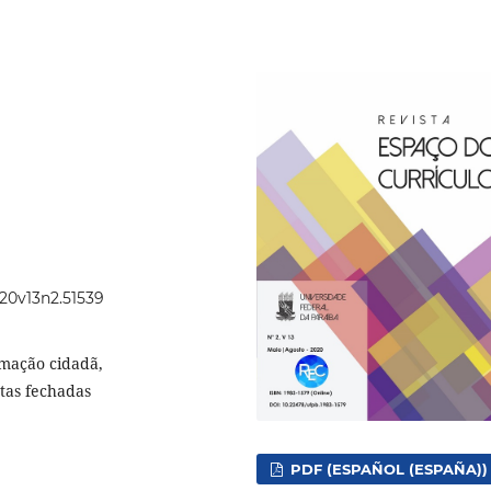
020v13n2.51539
rmação cidadã,
rtas fechadas
PDF (ESPAÑOL (ESPAÑA))