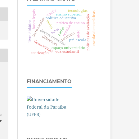
creche
tecnologias
bases legais
escolas democráticas
ensino superior.
políticas de avaliação
política educativa
texto escolar
livro didático.
mídia
prática de ensino
resenha
parfor
saber
diretriz curricular
afeto
território
diferenças
pré-escola
licenciaturas
espaço universitário
voz estudantil
teorização
FINANCIAMENTO
Ã
:
r