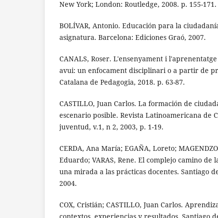
New York; London: Routledge, 2008. p. 155-171.
BOLÍVAR, Antonio. Educación para la ciudadaní
asignatura. Barcelona: Ediciones Graó, 2007.
CANALS, Roser. L'ensenyament i l'aprenentatge d
avui: un enfocament disciplinari o a partir de 
Catalana de Pedagogia, 2018. p. 63-87.
CASTILLO, Juan Carlos. La formación de ciudada
escenario posible. Revista Latinoamericana de Ci
juventud, v.1, n 2, 2003, p. 1-19.
CERDA, Ana María; EGAÑA, Loreto; MAGENDZ
Eduardo; VARAS, Rene. El complejo camino de l
una mirada a las prácticas docentes. Santiago d
2004.
COX, Cristián; CASTILLO, Juan Carlos. Aprendiza
contextos, experiencias y resultados. Santiago d