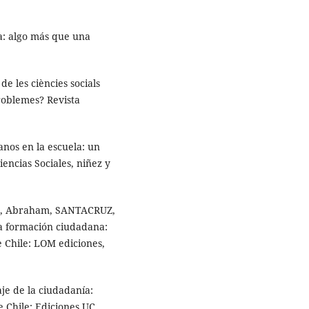
a: algo más que una
e les ciències socials
problemes? Revista
nos en la escuela: un
encias Sociales, niñez y
O, Abraham, SANTACRUZ,
a formación ciudadana:
e Chile: LOM ediciones,
je de la ciudadanía:
e Chile; Ediciones UC,