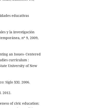
sidades educativas
les y la investigación
ntemporánea, nº 9, 2009,
nting an Issues- Centered
udies curriculum :
State University of New
o: Siglo XXI. 2006.
I. 2012.
ness of civic education: