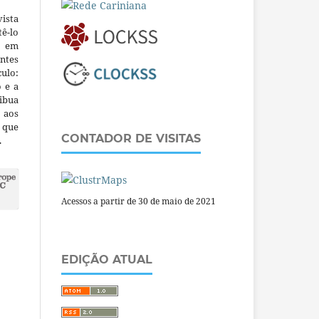
ista
ê-lo
m em
ntes
culo:
o e a
ibua
 aos
a que
CONTADOR DE VISITAS
.
Acessos a partir de 30 de maio de 2021
EDIÇÃO ATUAL