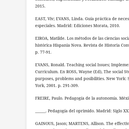
2015.
EAST, Viv; EVANS, Linda. Guía práctica de nece
especiales. Madrid: Ediciones Morata, 2010.
EIROA, Matilde. Los métodos de las ciencias socia
histórica Hispania Nova. Revista de Historia Co
p. 77-91.
EVANS, Ronald. Teaching social Issues; Impleme
Curriculum. En ROSS, Wayne (Ed), The social St
purposes, problems and posibilities. New York: 
York, 2001. p. 291-309.
FREIRE, Paulo. Pedagogía de la autonomía. Méxic
______. Pedagogía del oprimido. Madrid: Siglo XX
GAINOUS, Jason; MARTENS, Allison. The effective