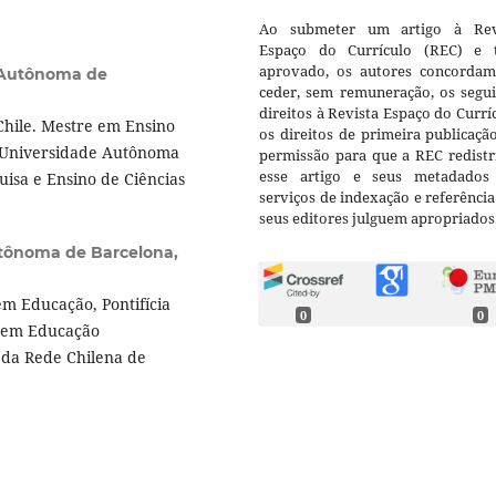
Ao submeter um artigo à Rev
Espaço do Currículo (REC) e t
aprovado, os autores concorda
 Autônoma de
ceder, sem remuneração, os segui
direitos à Revista Espaço do Currí
 Chile. Mestre em Ensino
os direitos de primeira publicaçã
, Universidade Autônoma
permissão para que a REC redistr
esse artigo e seus metadados
isa e Ensino de Ciências
serviços de indexação e referênci
seus editores julguem apropriados
tônoma de Barcelona,
 em Educação, Pontifícia
0
0
o em Educação
da Rede Chilena de