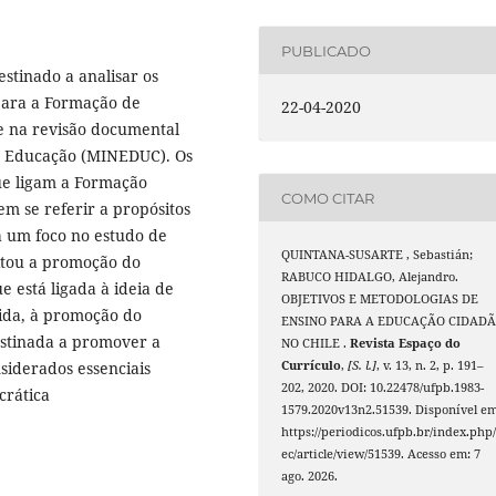
PUBLICADO
estinado a analisar os
para a Formação de
22-04-2020
e na revisão documental
ão Educação (MINEDUC). Os
que ligam a Formação
COMO CITAR
m se referir a propósitos
há um foco no estudo de
QUINTANA-SUSARTE , Sebastián;
litou a promoção do
RABUCO HIDALGO, Alejandro.
e está ligada à ideia de
OBJETIVOS E METODOLOGIAS DE
ida, à promoção do
ENSINO PARA A EDUCAÇÃO CIDAD
estinada a promover a
NO CHILE .
Revista Espaço do
nsiderados essenciais
Currículo
,
[S. l.]
, v. 13, n. 2, p. 191–
202, 2020. DOI: 10.22478/ufpb.1983-
crática
1579.2020v13n2.51539. Disponível em
https://periodicos.ufpb.br/index.php/
ec/article/view/51539. Acesso em: 7
ago. 2026.