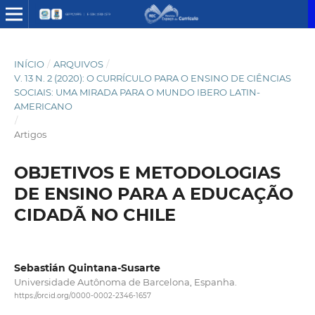
INÍCIO
/
ARQUIVOS
/
V. 13 N. 2 (2020): O CURRÍCULO PARA O ENSINO DE CIÊNCIAS
SOCIAIS: UMA MIRADA PARA O MUNDO IBERO LATIN-
AMERICANO
/
Artigos
OBJETIVOS E METODOLOGIAS
DE ENSINO PARA A EDUCAÇÃO
CIDADÃ NO CHILE
Sebastián Quintana-Susarte
Universidade Autônoma de Barcelona, Espanha.
https://orcid.org/0000-0002-2346-1657