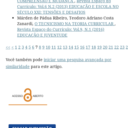
COMPREENSÃO E MUDANÇA
,
Revista Espaço do
Currículo: Vol.6 N.2 (2013) EDUCAÇÃO E ESCOLA NO
SÉCULO XXI: TENSÕES E DESAFIOS
Márden de Pádua Ribeiro, Teodoro Adriano Costa
Zanardi,
O TECNICISMO NA TEORIA CURRICULAR
,
Revista Espaço do Currículo: Vol.9, N.1 (2016)
EDUCAÇÃO E JUVENTUDE
<<
<
1
2
3
4
5
6
7
8
9
10
11
12
13
14
15
16
17
18
19
20
21
22
23
2
Você também pode
iniciar uma pesquisa avançada por
similaridade
para este artigo.