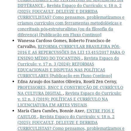
DIFFÉRANCE
,
Revista Espaço do Currículo: v. 18 n. 2
(2025): FOUCAULT, DELEUZE E DERRIDA
CURRICULISTAS? Como pensamos, problematizamos e
criamos currículos com ferramentas metodológicas e
conceituais pós-estruturalistas (ou da filosofia da
diferença) [Publicação em Fluxo Contínuo]
Wanessa Cardoso Gomes, Roberto Francisco de
Carvalho,
REFORMA CURRICULAR BRASILEIRA PÓS-
2016 E AS REPERCUSSÕES DA LEI 13.415/2017 PARA O
ENSINO MÉDIO DO TOCANTINS
,
Revista Espaço do
Currículo: v. 17 n. 3 (2024): REFORMAS
EDUCACIONAIS E DISPUTAS NAS POLÍTICAS
CURRICULARES [Publicação em Fluxo Contínuo]
Edna Araujo dos Santos Oliveira, Roseli Zen Cerny,
PROFESSORES, BNCC E CONSTRUÇÃO DE CURRÍCULO
NA CULTURA DIGITAL
,
Revista Espaço do Currículo:
v. 12 n. 3 (2019): POLÍTICAS E CURRÍCULO NA
LICENCIATURA EM ARTES VISUAIS
Maria Clara Camões, Bonnie Axer,
ENTRE FIOS E
CASULOS
,
Revista Espaço do Currículo: v. 18 n. 2
(2025): FOUCAULT, DELEUZE E DERRIDA
CURRICULISTAS? Como pensamos, problematizamos e