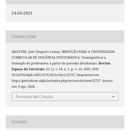
24-03-2021
COMO CITAR
MAESTRE, Jose Gregorio Lemus. IRRUPÇÃO PARA A UNIVERSIDADE
CURRICULAR DE VIOLÊNCIA EPISTEMÁTICA: Transignificar a
formação de professores a partir de parcelas decoloniais.
Revista
Espaço do Currículo
,
[S. l.]
, v. 14, n. 1, p. 1–14, 2021. DOI:
10.22478/ufpb.1983-1579.2021v14n1.52727. Disponível em:
https://periodicos.ufpb.br/index.php/rec/article/view/52727. Acesso
em: 9 ago. 2026.
Fomatos de Citação
EDIÇÃO