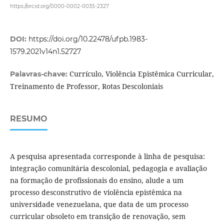
https://orcid.org/0000-0002-0035-2327
DOI:
https://doi.org/10.22478/ufpb.1983-
1579.2021v14n1.52727
Currículo, Violência Epistêmica Curricular,
Palavras-chave:
Treinamento de Professor, Rotas Descoloniais
RESUMO
A pesquisa apresentada corresponde à linha de pesquisa:
integração comunitária descolonial, pedagogia e avaliação
na formação de profissionais do ensino, alude a um
processo desconstrutivo de violência epistêmica na
universidade venezuelana, que data de um processo
curricular obsoleto em transição de renovação, sem