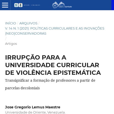
INÍCIO
/
ARQUIVOS
/
V. 14 N. 1 (2021): POLÍTICAS CURRICULARES E AS INOVAÇÕES
(NEO)CONSERVADORAS
/
Artigos
IRRUPÇÃO PARA A
UNIVERSIDADE CURRICULAR
DE VIOLÊNCIA EPISTEMÁTICA
Transignificar a formação de professores a partir de
parcelas decoloniais
Jose Gregorio Lemus Maestre
Universidade de Oriente, Venezuela.