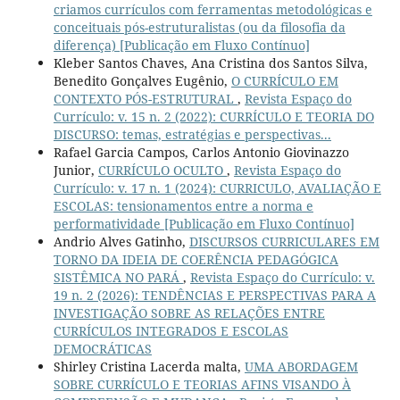
criamos currículos com ferramentas metodológicas e
conceituais pós-estruturalistas (ou da filosofia da
diferença) [Publicação em Fluxo Contínuo]
Kleber Santos Chaves, Ana Cristina dos Santos Silva,
Benedito Gonçalves Eugênio,
O CURRÍCULO EM
CONTEXTO PÓS-ESTRUTURAL
,
Revista Espaço do
Currículo: v. 15 n. 2 (2022): CURRÍCULO E TEORIA DO
DISCURSO: temas, estratégias e perspectivas...
Rafael Garcia Campos, Carlos Antonio Giovinazzo
Junior,
CURRÍCULO OCULTO
,
Revista Espaço do
Currículo: v. 17 n. 1 (2024): CURRICULO, AVALIAÇÃO E
ESCOLAS: tensionamentos entre a norma e
performatividade [Publicação em Fluxo Contínuo]
Andrio Alves Gatinho,
DISCURSOS CURRICULARES EM
TORNO DA IDEIA DE COERÊNCIA PEDAGÓGICA
SISTÊMICA NO PARÁ
,
Revista Espaço do Currículo: v.
19 n. 2 (2026): TENDÊNCIAS E PERSPECTIVAS PARA A
INVESTIGAÇÃO SOBRE AS RELAÇÕES ENTRE
CURRÍCULOS INTEGRADOS E ESCOLAS
DEMOCRÁTICAS
Shirley Cristina Lacerda malta,
UMA ABORDAGEM
SOBRE CURRÍCULO E TEORIAS AFINS VISANDO À