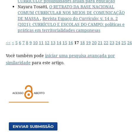
CURRÍCULO: possibilidades atuais para educação
Nayara Tosatti,
O RETRATO DA BASE NACIONAL
COMUM CURRICULAR NOS MEIOS DE COMUNICAÇÃO
DE MASSA
,
Revista Espaço do Currículo: v. 14 n. 2
(2021): CURRÍCULO E ESCOLAS DO CAMPO: políticas e
práticas em territorialidades camponesas
<<
<
5
6
7
8
9
10
11
12
13
14
15
16
17
18
19
20
21
22
23
24
25
26
Você também pode
iniciar uma pesquisa avançada por
similaridade
para este artigo.
ENVIAR SUBMISSÃO