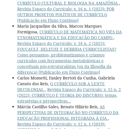
CURRÍCULO CULTURAL E BIOLOGIA NA AMAZÔNIA
,
Revista Espaço do Currículo: v. 16 n. 1 (2023): POR
OUTROS PROJETOS POLÍTICOS DE CURRÍCULO
[Publicação em Fluxo Contínuo]
Maria Jacqueline da Silva, Marcos Marques
Formigosa,
CURRÍCULO DE MATEMÁTICA NO VIÉS DA
ETNOMATEMÁTICA E DA EDUCAÇÃO DO CAMPO
,
Revista Espaço do Currículo: v. 18 n. 2 (2025):
FOUCAULT, DELEUZE E DERRIDA CURRICULISTAS?
Como pensamos, problematizamos e criamos
currículos com ferramentas metodológicas e
conceituais pós-estruturalistas (ou da filosofia da
diferença) [Publicação em Fluxo Contínuo]
Carlos Mometti, Fanley Bertoti da Cunha, Gabriela
Canuto dos Reis,
O CURRÍCULO SOB A LENTE
DECOLONIAL
,
Revista Espaço do Currículo: v. 15 n. 2
(2022): CURRÍCULO E TEORIA DO DISCURSO: temas,
estratégias e perspectivas...
Márcia Castilho Sales, Renato Hilário Reis,
AS
PERSPECTIVAS DE INTEGRAÇÃO NO CURRÍCULO DA
EDUCAÇÃO PROFISSIONAL INTEGRADA À EJA
,
Revista Espaço do Currículo: v. 12 n. 1 (2019):