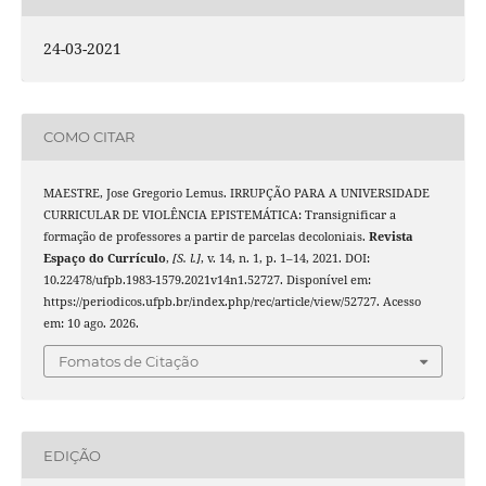
24-03-2021
COMO CITAR
MAESTRE, Jose Gregorio Lemus. IRRUPÇÃO PARA A UNIVERSIDADE
CURRICULAR DE VIOLÊNCIA EPISTEMÁTICA: Transignificar a
formação de professores a partir de parcelas decoloniais.
Revista
Espaço do Currículo
,
[S. l.]
, v. 14, n. 1, p. 1–14, 2021. DOI:
10.22478/ufpb.1983-1579.2021v14n1.52727. Disponível em:
https://periodicos.ufpb.br/index.php/rec/article/view/52727. Acesso
em: 10 ago. 2026.
Fomatos de Citação
EDIÇÃO