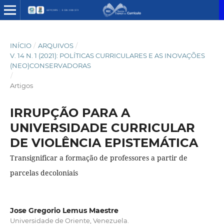
INÍCIO
/
ARQUIVOS
/
V. 14 N. 1 (2021): POLÍTICAS CURRICULARES E AS INOVAÇÕES
(NEO)CONSERVADORAS
/
Artigos
IRRUPÇÃO PARA A
UNIVERSIDADE CURRICULAR
DE VIOLÊNCIA EPISTEMÁTICA
Transignificar a formação de professores a partir de
parcelas decoloniais
Jose Gregorio Lemus Maestre
Universidade de Oriente, Venezuela.