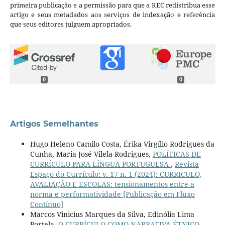
primeira publicação e a permissão para que a REC redistribua esse
artigo e seus metadados aos serviços de indexação e referência
que seus editores julguem apropriados.
0
0
Artigos Semelhantes
Hugo Heleno Camilo Costa, Érika Virgílio Rodrigues da
Cunha, Maria José Vilela Rodrigues,
POLÍTICAS DE
CURRÍCULO PARA LÍNGUA PORTUGUESA
,
Revista
Espaço do Currículo: v. 17 n. 1 (2024): CURRICULO,
AVALIAÇÃO E ESCOLAS: tensionamentos entre a
norma e performatividade [Publicação em Fluxo
Contínuo]
Marcos Vinicius Marques da Silva, Edinólia Lima
Portela,
O CURRÍCULO COMO NARRATIVA ÉTNICO-