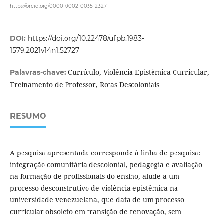
https://orcid.org/0000-0002-0035-2327
DOI:
https://doi.org/10.22478/ufpb.1983-
1579.2021v14n1.52727
Currículo, Violência Epistêmica Curricular,
Palavras-chave:
Treinamento de Professor, Rotas Descoloniais
RESUMO
A pesquisa apresentada corresponde à linha de pesquisa:
integração comunitária descolonial, pedagogia e avaliação
na formação de profissionais do ensino, alude a um
processo desconstrutivo de violência epistêmica na
universidade venezuelana, que data de um processo
curricular obsoleto em transição de renovação, sem