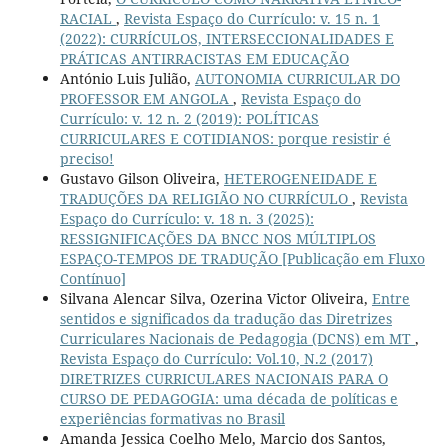
RACIAL
,
Revista Espaço do Currículo: v. 15 n. 1
(2022): CURRÍCULOS, INTERSECCIONALIDADES E
PRÁTICAS ANTIRRACISTAS EM EDUCAÇÃO
António Luis Julião,
AUTONOMIA CURRICULAR DO
PROFESSOR EM ANGOLA
,
Revista Espaço do
Currículo: v. 12 n. 2 (2019): POLÍTICAS
CURRICULARES E COTIDIANOS: porque resistir é
preciso!
Gustavo Gilson Oliveira,
HETEROGENEIDADE E
TRADUÇÕES DA RELIGIÃO NO CURRÍCULO
,
Revista
Espaço do Currículo: v. 18 n. 3 (2025):
RESSIGNIFICAÇÕES DA BNCC NOS MÚLTIPLOS
ESPAÇO-TEMPOS DE TRADUÇÃO [Publicação em Fluxo
Contínuo]
Silvana Alencar Silva, Ozerina Victor Oliveira,
Entre
sentidos e significados da tradução das Diretrizes
Curriculares Nacionais de Pedagogia (DCNS) em MT
,
Revista Espaço do Currículo: Vol.10, N.2 (2017)
DIRETRIZES CURRICULARES NACIONAIS PARA O
CURSO DE PEDAGOGIA: uma década de políticas e
experiências formativas no Brasil
Amanda Jessica Coelho Melo, Marcio dos Santos,