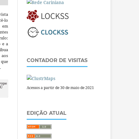
ista
ê-lo
m em
ntes
culo:
o e a
ibua
 aos
CONTADOR DE VISITAS
a que
.
Acessos a partir de 30 de maio de 2021
EDIÇÃO ATUAL