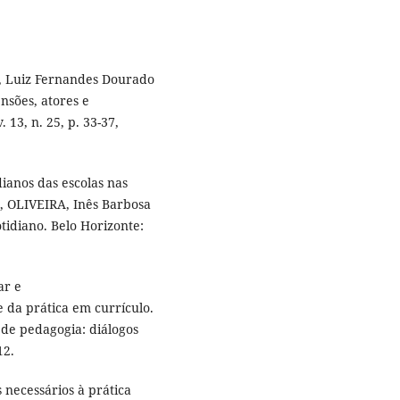
, Luiz Fernandes Dourado
nsões, atores e
. 13, n. 25, p. 33-37,
ianos das escolas nas
a, OLIVEIRA, Inês Barbosa
otidiano. Belo Horizonte:
ar e
 da prática em currículo.
 de pedagogia: diálogos
12.
 necessários à prática