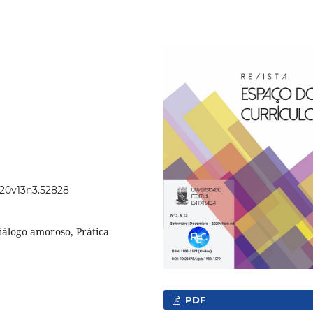
2020v13n3.52828
Diálogo amoroso, Prática
PDF