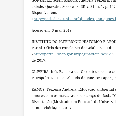
GONZALEZ, Soler; RAMOS, Andreia Teixeira. Há
cidade. Quaestio, Sorocaba, SP, v. 21, n. 1, p. 157
Disponível em:
<
http://periodicos.uniso.br/ojs/index.php/quaest
Acesso em: 3 mai. 2019.
INSTITUTO DO PATRIMÔNIO HISTÓRICO E ARQU
Portal. Ofício das Paneleiras de Goiabeiras. Disp
<
http://portal.iphan.gov.br/pagina/detalhes/51
>.
de 2017.
OLIVEIRA, Inês Barbosa de. O currículo como cri
Petrópolis, RJ: DP et Alii: Rio de Janeiro: Faperj, 
RAMOS, Teixeira Andreia. Educação ambiental e
amores com os mascarados do congo de Roda D’Á
Dissertação (Mestrado em Educação) - Universid
Santo, Vitória/ES, 2013.