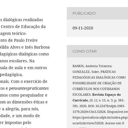
PUBLICADO
s dialógicas realizadas
o Centro de Educação da
09-11-2020
dagem teórico-
nto de Paulo Freire
Nilda Alves e Inês Barbosa
COMO CITAR
edagógicas dialógicas como
ianos escolares. Na
RAMOS, Andreia Teixeira;
ala de aula e em outros
GONZALEZ, Soler. PRÁTICAS
 pedagógica,
PEDAGÓGICAS DIALÓGICAS COMO
nais. Com o exercício de
POSSIBILIDADE DE CRIAÇÃO DE
cos e
pensantespraticantes
CURRÍCULOS NOS COTIDIANOS
mos como pesquisador e
ESCOLARES.
Revista Espaço do
Currículo
,
[S. l.]
, v. 13, n. 3, p. 583–
om as dimensões éticas e
591, 2020. DOI: 10.22478/ufpb.1983-
 a alegria, para nós,
1579.2020v13n3.52828. Disponível em
rdade, e um modo de
https://periodicos.ufpb.br/index.php/
er impostas pelo
ec/article/view/52828. Acesso em: 8