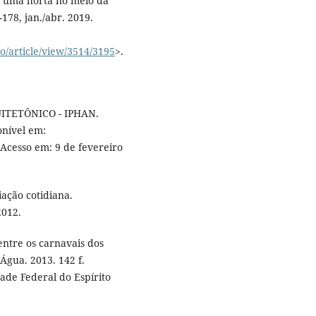
 uma horta no meio da
-178, jan./abr. 2019.
io/article/view/3514/3195
>.
ITETÔNICO - IPHAN.
onível em:
 Acesso em: 9 de fevereiro
ação cotidiana.
2012.
ntre os carnavais dos
gua. 2013. 142 f.
ade Federal do Espírito