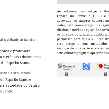
Ao submeter um artigo à Rev
Espaço do Currículo (REC) e t
aprovado, os autores concorda
ceder, sem remuneração, os segui
direitos à Revista Espaço do Currí
os direitos de primeira publicaçã
permissão para que a REC redistr
l do Espírito Santo,
esse artigo e seus metadados
serviços de indexação e referênci
ocaba e professora
seus editores julguem apropriados
o e Práticas Educacionais
do Espírito Santo.
rito Santo, Brasil.
0
0
do Espírito Santo e
a e Sociedade do Centro
o Santo.