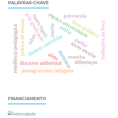
PALAVRAS-CHAVE
espaço universitário
pós-graduação
pré-escola
bases legais
prática de ensino
livro didático.
traduções da bncc
creche
residência pedagógica
mídia
saber
diretriz curricular
parfor
texto escolar
território
afeto
resenha
diferenças
discurso ambiental
protagonismo indígena
FINANCIAMENTO