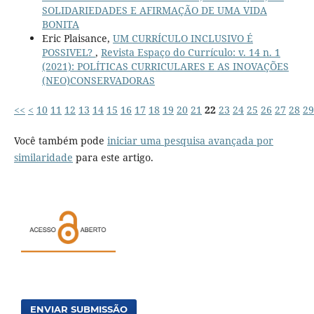
SOLIDARIEDADES E AFIRMAÇÃO DE UMA VIDA
BONITA
Eric Plaisance,
UM CURRÍCULO INCLUSIVO É
POSSIVEL?
,
Revista Espaço do Currículo: v. 14 n. 1
(2021): POLÍTICAS CURRICULARES E AS INOVAÇÕES
(NEO)CONSERVADORAS
<<
<
10
11
12
13
14
15
16
17
18
19
20
21
22
23
24
25
26
27
28
29
Você também pode
iniciar uma pesquisa avançada por
similaridade
para este artigo.
ENVIAR SUBMISSÃO