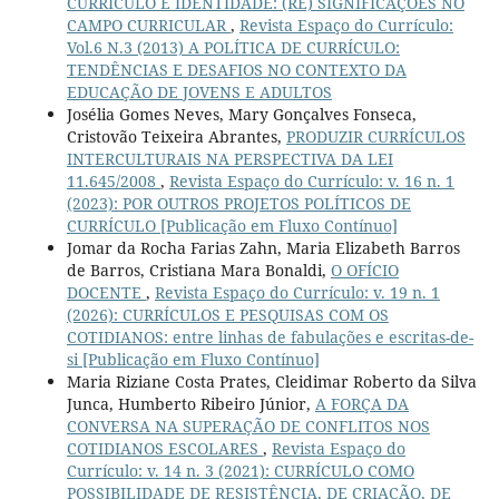
CURRÍCULO E IDENTIDADE: (RE) SIGNIFICAÇÕES NO
CAMPO CURRICULAR
,
Revista Espaço do Currículo:
Vol.6 N.3 (2013) A POLÍTICA DE CURRÍCULO:
TENDÊNCIAS E DESAFIOS NO CONTEXTO DA
EDUCAÇÃO DE JOVENS E ADULTOS
Josélia Gomes Neves, Mary Gonçalves Fonseca,
Cristovão Teixeira Abrantes,
PRODUZIR CURRÍCULOS
INTERCULTURAIS NA PERSPECTIVA DA LEI
11.645/2008
,
Revista Espaço do Currículo: v. 16 n. 1
(2023): POR OUTROS PROJETOS POLÍTICOS DE
CURRÍCULO [Publicação em Fluxo Contínuo]
Jomar da Rocha Farias Zahn, Maria Elizabeth Barros
de Barros, Cristiana Mara Bonaldi,
O OFÍCIO
DOCENTE
,
Revista Espaço do Currículo: v. 19 n. 1
(2026): CURRÍCULOS E PESQUISAS COM OS
COTIDIANOS: entre linhas de fabulações e escritas-de-
si [Publicação em Fluxo Contínuo]
Maria Riziane Costa Prates, Cleidimar Roberto da Silva
Junca, Humberto Ribeiro Júnior,
A FORÇA DA
CONVERSA NA SUPERAÇÃO DE CONFLITOS NOS
COTIDIANOS ESCOLARES
,
Revista Espaço do
Currículo: v. 14 n. 3 (2021): CURRÍCULO COMO
POSSIBILIDADE DE RESISTÊNCIA, DE CRIAÇÃO, DE