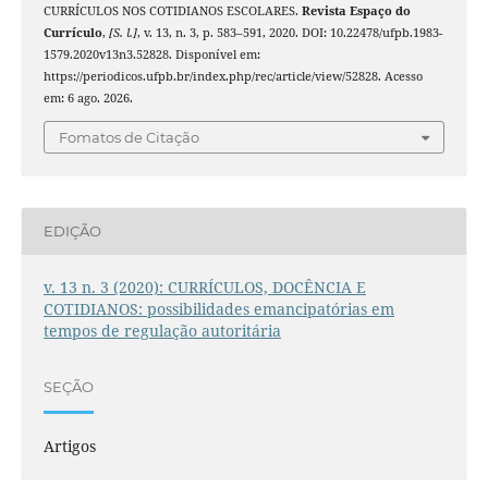
CURRÍCULOS NOS COTIDIANOS ESCOLARES.
Revista Espaço do
Currículo
,
[S. l.]
, v. 13, n. 3, p. 583–591, 2020. DOI: 10.22478/ufpb.1983-
1579.2020v13n3.52828. Disponível em:
https://periodicos.ufpb.br/index.php/rec/article/view/52828. Acesso
em: 6 ago. 2026.
Fomatos de Citação
EDIÇÃO
v. 13 n. 3 (2020): CURRÍCULOS, DOCÊNCIA E
COTIDIANOS: possibilidades emancipatórias em
tempos de regulação autoritária
SEÇÃO
Artigos