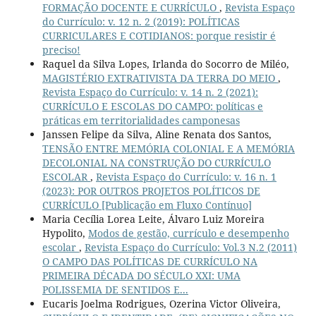
FORMAÇÃO DOCENTE E CURRÍCULO
,
Revista Espaço
do Currículo: v. 12 n. 2 (2019): POLÍTICAS
CURRICULARES E COTIDIANOS: porque resistir é
preciso!
Raquel da Silva Lopes, Irlanda do Socorro de Miléo,
MAGISTÉRIO EXTRATIVISTA DA TERRA DO MEIO
,
Revista Espaço do Currículo: v. 14 n. 2 (2021):
CURRÍCULO E ESCOLAS DO CAMPO: políticas e
práticas em territorialidades camponesas
Janssen Felipe da Silva, Aline Renata dos Santos,
TENSÃO ENTRE MEMÓRIA COLONIAL E A MEMÓRIA
DECOLONIAL NA CONSTRUÇÃO DO CURRÍCULO
ESCOLAR
,
Revista Espaço do Currículo: v. 16 n. 1
(2023): POR OUTROS PROJETOS POLÍTICOS DE
CURRÍCULO [Publicação em Fluxo Contínuo]
Maria Cecília Lorea Leite, Álvaro Luiz Moreira
Hypolito,
Modos de gestão, currículo e desempenho
escolar
,
Revista Espaço do Currículo: Vol.3 N.2 (2011)
O CAMPO DAS POLÍTICAS DE CURRÍCULO NA
PRIMEIRA DÉCADA DO SÉCULO XXI: UMA
POLISSEMIA DE SENTIDOS E...
Eucaris Joelma Rodrigues, Ozerina Victor Oliveira,