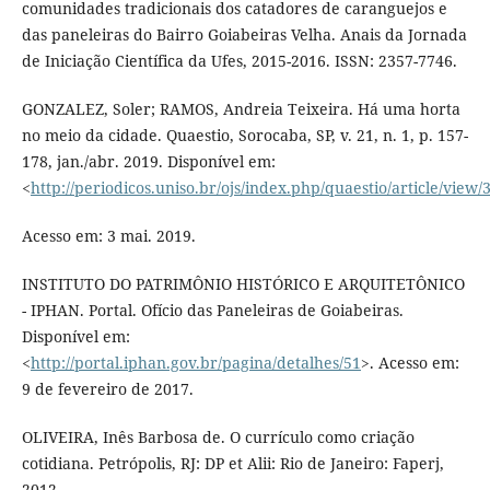
comunidades tradicionais dos catadores de caranguejos e
das paneleiras do Bairro Goiabeiras Velha. Anais da Jornada
de Iniciação Científica da Ufes, 2015-2016. ISSN: 2357-7746.
GONZALEZ, Soler; RAMOS, Andreia Teixeira. Há uma horta
no meio da cidade. Quaestio, Sorocaba, SP, v. 21, n. 1, p. 157-
178, jan./abr. 2019. Disponível em:
<
http://periodicos.uniso.br/ojs/index.php/quaestio/article/view
Acesso em: 3 mai. 2019.
INSTITUTO DO PATRIMÔNIO HISTÓRICO E ARQUITETÔNICO
- IPHAN. Portal. Ofício das Paneleiras de Goiabeiras.
Disponível em:
<
http://portal.iphan.gov.br/pagina/detalhes/51
>. Acesso em:
9 de fevereiro de 2017.
OLIVEIRA, Inês Barbosa de. O currículo como criação
cotidiana. Petrópolis, RJ: DP et Alii: Rio de Janeiro: Faperj,
2012.