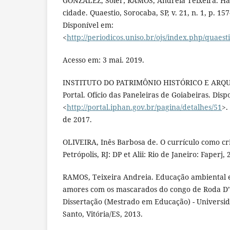
GONZALEZ, Soler; RAMOS, Andreia Teixeira. Há
cidade. Quaestio, Sorocaba, SP, v. 21, n. 1, p. 157
Disponível em:
<
http://periodicos.uniso.br/ojs/index.php/quaest
Acesso em: 3 mai. 2019.
INSTITUTO DO PATRIMÔNIO HISTÓRICO E ARQU
Portal. Ofício das Paneleiras de Goiabeiras. Disp
<
http://portal.iphan.gov.br/pagina/detalhes/51
>.
de 2017.
OLIVEIRA, Inês Barbosa de. O currículo como cri
Petrópolis, RJ: DP et Alii: Rio de Janeiro: Faperj, 
RAMOS, Teixeira Andreia. Educação ambiental e
amores com os mascarados do congo de Roda D’Á
Dissertação (Mestrado em Educação) - Universid
Santo, Vitória/ES, 2013.