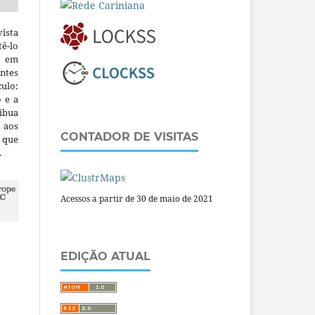
ista
ê-lo
m em
ntes
culo:
o e a
ibua
 aos
CONTADOR DE VISITAS
a que
.
Acessos a partir de 30 de maio de 2021
EDIÇÃO ATUAL