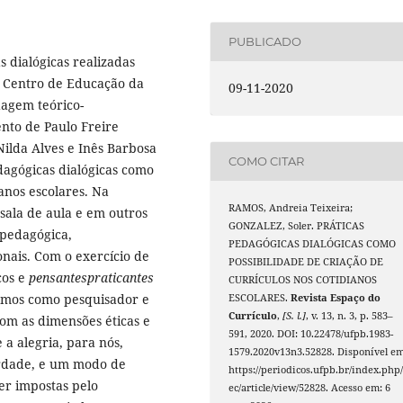
PUBLICADO
s dialógicas realizadas
o Centro de Educação da
09-11-2020
dagem teórico-
nto de Paulo Freire
Nilda Alves e Inês Barbosa
COMO CITAR
edagógicas dialógicas como
ianos escolares. Na
RAMOS, Andreia Teixeira;
ala de aula e em outros
GONZALEZ, Soler. PRÁTICAS
 pedagógica,
PEDAGÓGICAS DIALÓGICAS COMO
nais. Com o exercício de
POSSIBILIDADE DE CRIAÇÃO DE
cos e
pensantespraticantes
CURRÍCULOS NOS COTIDIANOS
mos como pesquisador e
ESCOLARES.
Revista Espaço do
Currículo
,
[S. l.]
, v. 13, n. 3, p. 583–
om as dimensões éticas e
591, 2020. DOI: 10.22478/ufpb.1983-
 a alegria, para nós,
1579.2020v13n3.52828. Disponível em
rdade, e um modo de
https://periodicos.ufpb.br/index.php/
er impostas pelo
ec/article/view/52828. Acesso em: 6