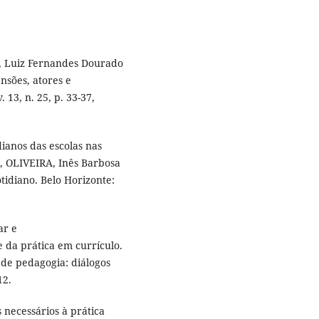
, Luiz Fernandes Dourado
nsões, atores e
. 13, n. 25, p. 33-37,
ianos das escolas nas
a, OLIVEIRA, Inês Barbosa
otidiano. Belo Horizonte:
ar e
 da prática em currículo.
 de pedagogia: diálogos
12.
 necessários à prática