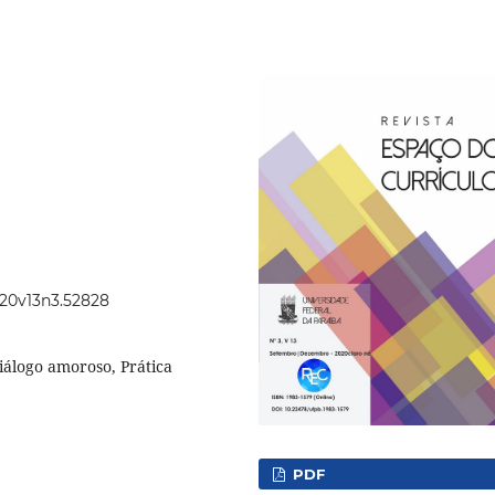
2020v13n3.52828
Diálogo amoroso, Prática
PDF