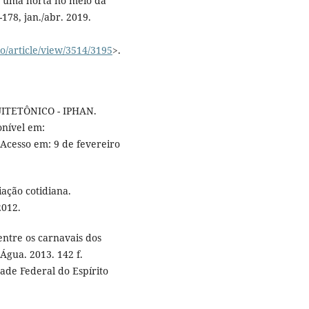
 uma horta no meio da
-178, jan./abr. 2019.
io/article/view/3514/3195
>.
ITETÔNICO - IPHAN.
onível em:
 Acesso em: 9 de fevereiro
ação cotidiana.
2012.
ntre os carnavais dos
gua. 2013. 142 f.
ade Federal do Espírito