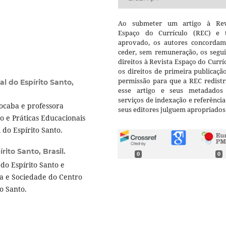
Ao submeter um artigo à Rev
Espaço do Currículo (REC) e t
aprovado, os autores concorda
ceder, sem remuneração, os segui
direitos à Revista Espaço do Currí
os direitos de primeira publicaçã
permissão para que a REC redistr
l do Espírito Santo,
esse artigo e seus metadados
serviços de indexação e referênci
ocaba e professora
seus editores julguem apropriados
o e Práticas Educacionais
do Espírito Santo.
rito Santo, Brasil.
0
0
do Espírito Santo e
a e Sociedade do Centro
o Santo.