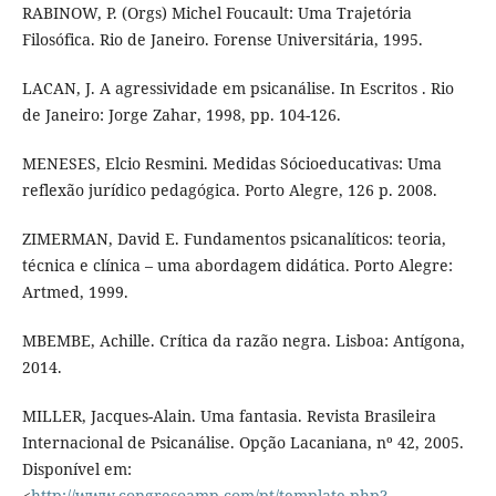
RABINOW, P. (Orgs) Michel Foucault: Uma Trajetória
Filosófica. Rio de Janeiro. Forense Universitária, 1995.
LACAN, J. A agressividade em psicanálise. In Escritos . Rio
de Janeiro: Jorge Zahar, 1998, pp. 104-126.
MENESES, Elcio Resmini. Medidas Sócioeducativas: Uma
reflexão jurídico pedagógica. Porto Alegre, 126 p. 2008.
ZIMERMAN, David E. Fundamentos psicanalíticos: teoria,
técnica e clínica – uma abordagem didática. Porto Alegre:
Artmed, 1999.
MBEMBE, Achille. Crítica da razão negra. Lisboa: Antígona,
2014.
MILLER, Jacques-Alain. Uma fantasia. Revista Brasileira
Internacional de Psicanálise. Opção Lacaniana, nº 42, 2005.
Disponível em:
<
http://www.congresoamp.com/pt/template.php?