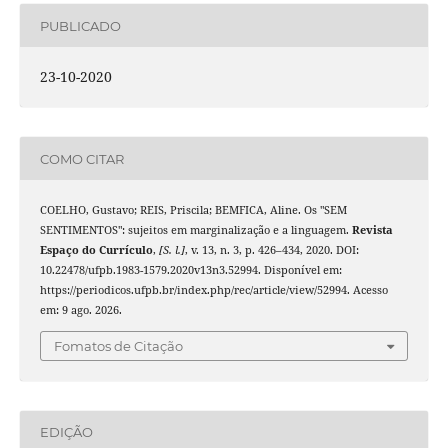
PUBLICADO
23-10-2020
COMO CITAR
COELHO, Gustavo; REIS, Priscila; BEMFICA, Aline. Os "SEM
SENTIMENTOS": sujeitos em marginalização e a linguagem.
Revista
Espaço do Currículo
,
[S. l.]
, v. 13, n. 3, p. 426–434, 2020. DOI:
10.22478/ufpb.1983-1579.2020v13n3.52994. Disponível em:
https://periodicos.ufpb.br/index.php/rec/article/view/52994. Acesso
em: 9 ago. 2026.
Fomatos de Citação
EDIÇÃO