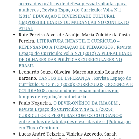
acerca das práticas de defesa pessoal voltadas para
mulheres
,
Revista Espaço do Currículo: Vol.4 N.1
(2011) EDUCAÇÃO E DIVERSIDADE CULTURAL:
(IM)POSSIBILIDADES DE MUDANÇAS NO CONTEXTO
ATUAL
Rute Pereira Alves de Araújo, Maria Zuleide da Costa
Pereira,
LITERATURA INFANTIL E CURRÍCULO –
REPENSANDO A FORMAÇÃO DE PEDAGOGOS
,
Revista
Espaço do Currículo: Vol.5 N.1 (2012) A PLURALIDADE
DE OLHARES DAS POLÍTICAS CURRICULARES NO
BRASIL
Leonardo Souza Oliveira, Marco Antonio Leandro
Barzano,
CANTOS DE ESPERANÇA
,
Revista Espaço do
Currículo: v. 13 n. 3 (2020): CURRÍCULOS, DOCÊNCIA E
COTIDIANOS: possibilidades emancipatórias em
tempos de regulação autoritária
Paulo Nogueira,
O DEVIR-ONÍRICO DA IMAGEM
,
Revista Espaço do Currículo: v. 19 n. 1 (2026):
CURRÍCULOS E PESQUISAS COM OS COTIDIANOS:
entre linhas de fabulações e escritas-de-si [Publicação
em Fluxo Contínuo]
Lucas André Teixeira, Vinicius Azevedo, Sarah