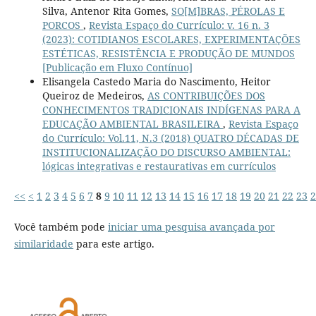
Silva, Antenor Rita Gomes,
SO[M]BRAS, PÉROLAS E
PORCOS
,
Revista Espaço do Currículo: v. 16 n. 3
(2023): COTIDIANOS ESCOLARES, EXPERIMENTAÇÕES
ESTÉTICAS, RESISTÊNCIA E PRODUÇÃO DE MUNDOS
[Publicação em Fluxo Contínuo]
Elisangela Castedo Maria do Nascimento, Heitor
Queiroz de Medeiros,
AS CONTRIBUIÇÕES DOS
CONHECIMENTOS TRADICIONAIS INDÍGENAS PARA A
EDUCAÇÃO AMBIENTAL BRASILEIRA
,
Revista Espaço
do Currículo: Vol.11, N.3 (2018) QUATRO DÉCADAS DE
INSTITUCIONALIZAÇÃO DO DISCURSO AMBIENTAL:
lógicas integrativas e restaurativas em currículos
<<
<
1
2
3
4
5
6
7
8
9
10
11
12
13
14
15
16
17
18
19
20
21
22
23
2
Você também pode
iniciar uma pesquisa avançada por
similaridade
para este artigo.