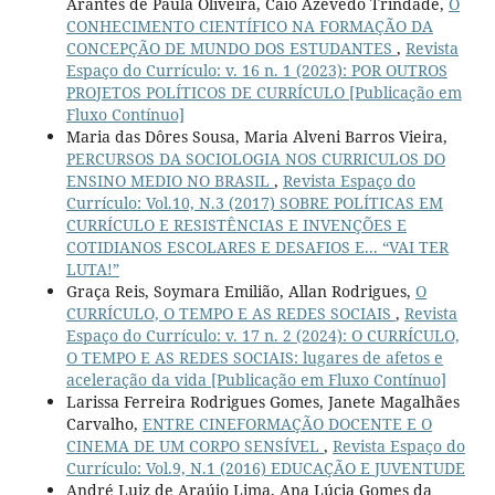
Arantes de Paula Oliveira, Caio Azevedo Trindade,
O
CONHECIMENTO CIENTÍFICO NA FORMAÇÃO DA
CONCEPÇÃO DE MUNDO DOS ESTUDANTES
,
Revista
Espaço do Currículo: v. 16 n. 1 (2023): POR OUTROS
PROJETOS POLÍTICOS DE CURRÍCULO [Publicação em
Fluxo Contínuo]
Maria das Dôres Sousa, Maria Alveni Barros Vieira,
PERCURSOS DA SOCIOLOGIA NOS CURRICULOS DO
ENSINO MEDIO NO BRASIL
,
Revista Espaço do
Currículo: Vol.10, N.3 (2017) SOBRE POLÍTICAS EM
CURRÍCULO E RESISTÊNCIAS E INVENÇÕES E
COTIDIANOS ESCOLARES E DESAFIOS E... “VAI TER
LUTA!”
Graça Reis, Soymara Emilião, Allan Rodrigues,
O
CURRÍCULO, O TEMPO E AS REDES SOCIAIS
,
Revista
Espaço do Currículo: v. 17 n. 2 (2024): O CURRÍCULO,
O TEMPO E AS REDES SOCIAIS: lugares de afetos e
aceleração da vida [Publicação em Fluxo Contínuo]
Larissa Ferreira Rodrigues Gomes, Janete Magalhães
Carvalho,
ENTRE CINEFORMAÇÃO DOCENTE E O
CINEMA DE UM CORPO SENSÍVEL
,
Revista Espaço do
Currículo: Vol.9, N.1 (2016) EDUCAÇÃO E JUVENTUDE
André Luiz de Araújo Lima, Ana Lúcia Gomes da