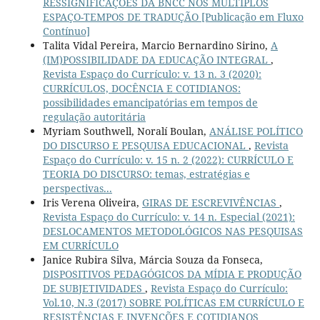
RESSIGNIFICAÇÕES DA BNCC NOS MÚLTIPLOS
ESPAÇO-TEMPOS DE TRADUÇÃO [Publicação em Fluxo
Contínuo]
Talita Vidal Pereira, Marcio Bernardino Sirino,
A
(IM)POSSIBILIDADE DA EDUCAÇÃO INTEGRAL
,
Revista Espaço do Currículo: v. 13 n. 3 (2020):
CURRÍCULOS, DOCÊNCIA E COTIDIANOS:
possibilidades emancipatórias em tempos de
regulação autoritária
Myriam Southwell, Noralí Boulan,
ANÁLISE POLÍTICO
DO DISCURSO E PESQUISA EDUCACIONAL
,
Revista
Espaço do Currículo: v. 15 n. 2 (2022): CURRÍCULO E
TEORIA DO DISCURSO: temas, estratégias e
perspectivas...
Iris Verena Oliveira,
GIRAS DE ESCREVIVÊNCIAS
,
Revista Espaço do Currículo: v. 14 n. Especial (2021):
DESLOCAMENTOS METODOLÓGICOS NAS PESQUISAS
EM CURRÍCULO
Janice Rubira Silva, Márcia Souza da Fonseca,
DISPOSITIVOS PEDAGÓGICOS DA MÍDIA E PRODUÇÃO
DE SUBJETIVIDADES
,
Revista Espaço do Currículo:
Vol.10, N.3 (2017) SOBRE POLÍTICAS EM CURRÍCULO E
RESISTÊNCIAS E INVENÇÕES E COTIDIANOS