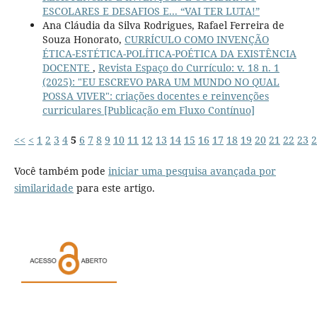
ESCOLARES E DESAFIOS E... “VAI TER LUTA!”
Ana Cláudia da Silva Rodrigues, Rafael Ferreira de
Souza Honorato,
CURRÍCULO COMO INVENÇÃO
ÉTICA-ESTÉTICA-POLÍTICA-POÉTICA DA EXISTÊNCIA
DOCENTE
,
Revista Espaço do Currículo: v. 18 n. 1
(2025): "EU ESCREVO PARA UM MUNDO NO QUAL
POSSA VIVER": criações docentes e reinvenções
curriculares [Publicação em Fluxo Contínuo]
<<
<
1
2
3
4
5
6
7
8
9
10
11
12
13
14
15
16
17
18
19
20
21
22
23
2
Você também pode
iniciar uma pesquisa avançada por
similaridade
para este artigo.