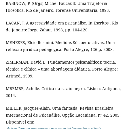
RABINOW, P. (Orgs) Michel Foucault: Uma Trajetória
Filosófica. Rio de Janeiro. Forense Universitária, 1995.
LACAN, J. A agressividade em psicanálise. In Escritos . Rio
de Janeiro: Jorge Zahar, 1998, pp. 104-126.
MENESES, Elcio Resmini. Medidas Sócioeducativas: Uma
reflexão jurídico pedagógica. Porto Alegre, 126 p. 2008.
ZIMERMAN, David E. Fundamentos psicanalíticos: teoria,
técnica e clínica – uma abordagem didática. Porto Alegre:
Artmed, 1999.
MBEMBE, Achille. Crítica da razão negra. Lisboa: Antígona,
2014.
MILLER, Jacques-Alain. Uma fantasia. Revista Brasileira
Internacional de Psicanálise. Opção Lacaniana, nº 42, 2005.
Disponível em:
<
http://www.congresoamp.com/pt/template.php?