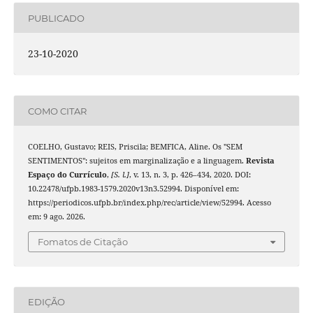
PUBLICADO
23-10-2020
COMO CITAR
COELHO, Gustavo; REIS, Priscila; BEMFICA, Aline. Os "SEM
SENTIMENTOS": sujeitos em marginalização e a linguagem.
Revista
Espaço do Currículo
,
[S. l.]
, v. 13, n. 3, p. 426–434, 2020. DOI:
10.22478/ufpb.1983-1579.2020v13n3.52994. Disponível em:
https://periodicos.ufpb.br/index.php/rec/article/view/52994. Acesso
em: 9 ago. 2026.
Fomatos de Citação
EDIÇÃO