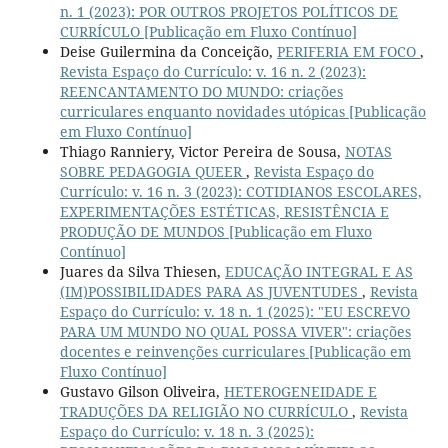
n. 1 (2023): POR OUTROS PROJETOS POLÍTICOS DE
CURRÍCULO [Publicação em Fluxo Contínuo]
Deise Guilermina da Conceição,
PERIFERIA EM FOCO
,
Revista Espaço do Currículo: v. 16 n. 2 (2023):
REENCANTAMENTO DO MUNDO: criações
curriculares enquanto novidades utópicas [Publicação
em Fluxo Contínuo]
Thiago Ranniery, Victor Pereira de Sousa,
NOTAS
SOBRE PEDAGOGIA QUEER
,
Revista Espaço do
Currículo: v. 16 n. 3 (2023): COTIDIANOS ESCOLARES,
EXPERIMENTAÇÕES ESTÉTICAS, RESISTÊNCIA E
PRODUÇÃO DE MUNDOS [Publicação em Fluxo
Contínuo]
Juares da Silva Thiesen,
EDUCAÇÃO INTEGRAL E AS
(IM)POSSIBILIDADES PARA AS JUVENTUDES
,
Revista
Espaço do Currículo: v. 18 n. 1 (2025): "EU ESCREVO
PARA UM MUNDO NO QUAL POSSA VIVER": criações
docentes e reinvenções curriculares [Publicação em
Fluxo Contínuo]
Gustavo Gilson Oliveira,
HETEROGENEIDADE E
TRADUÇÕES DA RELIGIÃO NO CURRÍCULO
,
Revista
Espaço do Currículo: v. 18 n. 3 (2025):