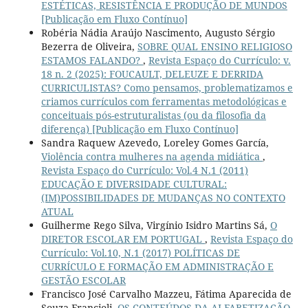
ESTÉTICAS, RESISTÊNCIA E PRODUÇÃO DE MUNDOS
[Publicação em Fluxo Contínuo]
Robéria Nádia Araújo Nascimento, Augusto Sérgio
Bezerra de Oliveira,
SOBRE QUAL ENSINO RELIGIOSO
ESTAMOS FALANDO?
,
Revista Espaço do Currículo: v.
18 n. 2 (2025): FOUCAULT, DELEUZE E DERRIDA
CURRICULISTAS? Como pensamos, problematizamos e
criamos currículos com ferramentas metodológicas e
conceituais pós-estruturalistas (ou da filosofia da
diferença) [Publicação em Fluxo Contínuo]
Sandra Raquew Azevedo, Loreley Gomes García,
Violência contra mulheres na agenda midiática
,
Revista Espaço do Currículo: Vol.4 N.1 (2011)
EDUCAÇÃO E DIVERSIDADE CULTURAL:
(IM)POSSIBILIDADES DE MUDANÇAS NO CONTEXTO
ATUAL
Guilherme Rego Silva, Virgínio Isidro Martins Sá,
O
DIRETOR ESCOLAR EM PORTUGAL
,
Revista Espaço do
Currículo: Vol.10, N.1 (2017) POLÍTICAS DE
CURRÍCULO E FORMAÇÃO EM ADMINISTRAÇÃO E
GESTÃO ESCOLAR
Francisco José Carvalho Mazzeu, Fátima Aparecida de
Souza Francioli,
OS CONTEÚDOS DA ALFABETIZAÇÃO