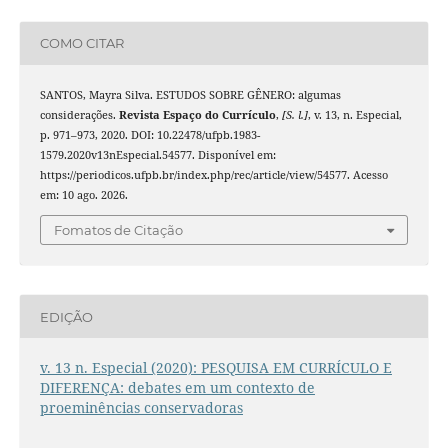
COMO CITAR
SANTOS, Mayra Silva. ESTUDOS SOBRE GÊNERO: algumas
considerações.
Revista Espaço do Currículo
,
[S. l.]
, v. 13, n. Especial,
p. 971–973, 2020. DOI: 10.22478/ufpb.1983-
1579.2020v13nEspecial.54577. Disponível em:
https://periodicos.ufpb.br/index.php/rec/article/view/54577. Acesso
em: 10 ago. 2026.
Fomatos de Citação
EDIÇÃO
v. 13 n. Especial (2020): PESQUISA EM CURRÍCULO E
DIFERENÇA: debates em um contexto de
proeminências conservadoras