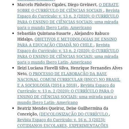
Marcelo Pinheiro Cigales, Diego Greinert,
O DEBATE
SOBRE O CURRÍCULO DE CIÊNCIAS SOCIAIS
,
Revista
Espaço do Currículo: v. 13 n. 2 (2020): O CURRÍCULO
PARA O ENSINO DE CIÊNCIAS SOCIAIS: uma mirada
para o mundo Ibero Latin- Americano
Sebastián Quintana-Susarte , Alejandro Rabuco
Hidalgo,
OBJETIVOS E METODOLOGIAS DE ENSINO
PARA A EDUCAÇÃO CIDADÃ NO CHILE
,
Revista
Espaço do Currículo: v. 13 n. 2 (2020): O CURRÍCULO
PARA O ENSINO DE CIÊNCIAS SOCIAIS: uma mirada
para o mundo Ibero Latin- Americano
Ileizi Luciana Fiorelli Silva, Henrique Fernandes Alves
Neto,
O PROCESSO DE ELABORAÇÃO DA BASE
NACIONAL COMUM CURRICULAR (BNCC) NO BRASIL
E A SOCIOLOGIA (2014 a 2018)
,
Revista Espaço do
Currículo: v. 13 n. 2 (2020): O CURRÍCULO PARA O
ENSINO DE CIÊNCIAS SOCIAIS: uma mirada para o
mundo Ibero Latin- Americano
Beatriz Mendes Queiroz, Deise Guilhermina da
Conceição,
(DE)COLONIZAÇÃO DO CURRÍCULO
,
Revista Espaço do Currículo: v. 16 n. 3 (2023):
COTIDIANOS ESCOLARES, EXPERIMENTAÇÕES