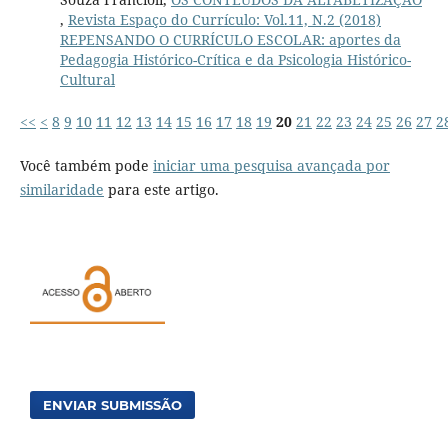
,
Revista Espaço do Currículo: Vol.11, N.2 (2018)
REPENSANDO O CURRÍCULO ESCOLAR: aportes da
Pedagogia Histórico-Crítica e da Psicologia Histórico-
Cultural
<<
<
8
9
10
11
12
13
14
15
16
17
18
19
20
21
22
23
24
25
26
27
2
Você também pode
iniciar uma pesquisa avançada por
similaridade
para este artigo.
ENVIAR SUBMISSÃO