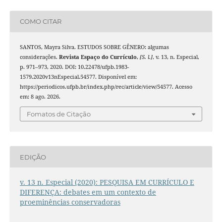
COMO CITAR
SANTOS, Mayra Silva. ESTUDOS SOBRE GÊNERO: algumas
considerações.
Revista Espaço do Currículo
,
[S. l.]
, v. 13, n. Especial,
p. 971–973, 2020. DOI: 10.22478/ufpb.1983-
1579.2020v13nEspecial.54577. Disponível em:
https://periodicos.ufpb.br/index.php/rec/article/view/54577. Acesso
em: 8 ago. 2026.
Fomatos de Citação
EDIÇÃO
v. 13 n. Especial (2020): PESQUISA EM CURRÍCULO E
DIFERENÇA: debates em um contexto de
proeminências conservadoras