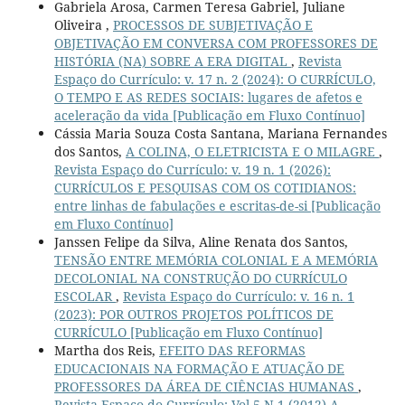
Gabriela Arosa, Carmen Teresa Gabriel, Juliane
Oliveira ,
PROCESSOS DE SUBJETIVAÇÃO E
OBJETIVAÇÃO EM CONVERSA COM PROFESSORES DE
HISTÓRIA (NA) SOBRE A ERA DIGITAL
,
Revista
Espaço do Currículo: v. 17 n. 2 (2024): O CURRÍCULO,
O TEMPO E AS REDES SOCIAIS: lugares de afetos e
aceleração da vida [Publicação em Fluxo Contínuo]
Cássia Maria Souza Costa Santana, Mariana Fernandes
dos Santos,
A COLINA, O ELETRICISTA E O MILAGRE
,
Revista Espaço do Currículo: v. 19 n. 1 (2026):
CURRÍCULOS E PESQUISAS COM OS COTIDIANOS:
entre linhas de fabulações e escritas-de-si [Publicação
em Fluxo Contínuo]
Janssen Felipe da Silva, Aline Renata dos Santos,
TENSÃO ENTRE MEMÓRIA COLONIAL E A MEMÓRIA
DECOLONIAL NA CONSTRUÇÃO DO CURRÍCULO
ESCOLAR
,
Revista Espaço do Currículo: v. 16 n. 1
(2023): POR OUTROS PROJETOS POLÍTICOS DE
CURRÍCULO [Publicação em Fluxo Contínuo]
Martha dos Reis,
EFEITO DAS REFORMAS
EDUCACIONAIS NA FORMAÇÃO E ATUAÇÃO DE
PROFESSORES DA ÁREA DE CIÊNCIAS HUMANAS
,
Revista Espaço do Currículo: Vol.5 N.1 (2012) A