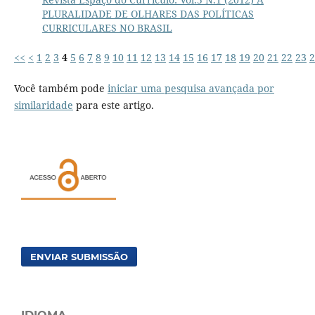
PLURALIDADE DE OLHARES DAS POLÍTICAS
CURRICULARES NO BRASIL
<<
<
1
2
3
4
5
6
7
8
9
10
11
12
13
14
15
16
17
18
19
20
21
22
23
2
Você também pode
iniciar uma pesquisa avançada por
similaridade
para este artigo.
ENVIAR SUBMISSÃO