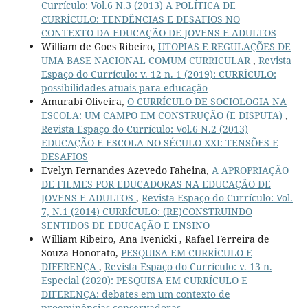
Currículo: Vol.6 N.3 (2013) A POLÍTICA DE
CURRÍCULO: TENDÊNCIAS E DESAFIOS NO
CONTEXTO DA EDUCAÇÃO DE JOVENS E ADULTOS
William de Goes Ribeiro,
UTOPIAS E REGULAÇÕES DE
UMA BASE NACIONAL COMUM CURRICULAR
,
Revista
Espaço do Currículo: v. 12 n. 1 (2019): CURRÍCULO:
possibilidades atuais para educação
Amurabi Oliveira,
O CURRÍCULO DE SOCIOLOGIA NA
ESCOLA: UM CAMPO EM CONSTRUÇÃO (E DISPUTA)
,
Revista Espaço do Currículo: Vol.6 N.2 (2013)
EDUCAÇÃO E ESCOLA NO SÉCULO XXI: TENSÕES E
DESAFIOS
Evelyn Fernandes Azevedo Faheina,
A APROPRIAÇÃO
DE FILMES POR EDUCADORAS NA EDUCAÇÃO DE
JOVENS E ADULTOS
,
Revista Espaço do Currículo: Vol.
7, N.1 (2014) CURRÍCULO: (RE)CONSTRUINDO
SENTIDOS DE EDUCAÇÃO E ENSINO
William Ribeiro, Ana Ivenicki , Rafael Ferreira de
Souza Honorato,
PESQUISA EM CURRÍCULO E
DIFERENÇA
,
Revista Espaço do Currículo: v. 13 n.
Especial (2020): PESQUISA EM CURRÍCULO E
DIFERENÇA: debates em um contexto de
proeminências conservadoras