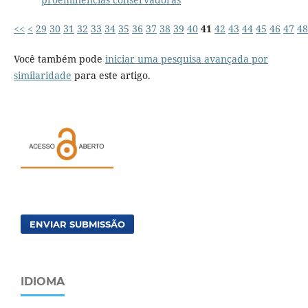
<<
<
29
30
31
32
33
34
35
36
37
38
39
40
41
42
43
44
45
46
47
48
Você também pode
iniciar uma pesquisa avançada por
similaridade
para este artigo.
ENVIAR SUBMISSÃO
IDIOMA