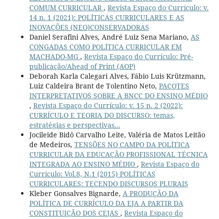
COMUM CURRICULAR
,
Revista Espaço do Currículo: v.
14 n. 1 (2021): POLÍTICAS CURRICULARES E AS
INOVAÇÕES (NEO)CONSERVADORAS
Daniel Serafini Alves, André Luiz Sena Mariano,
AS
CONGADAS COMO POLÍTICA CURRICULAR EM
MACHADO-MG
,
Revista Espaço do Currículo: Pré-
publicação/Ahead of Print (AOP)
Deborah Karla Calegari Alves, Fábio Luis Krützmann,
Luiz Caldeira Brant de Tolentino Neto,
PACOTES
INTERPRETATIVOS SOBRE A BNCC DO ENSINO MÉDIO
,
Revista Espaço do Currículo: v. 15 n. 2 (2022):
CURRÍCULO E TEORIA DO DISCURSO: temas,
estratégias e perspectivas...
Jocileide Bidô Carvalho Leite, Valéria de Matos Leitão
de Medeiros,
TENSÕES NO CAMPO DA POLÍTICA
CURRICULAR DA EDUCAÇÃO PROFISSIONAL TÉCNICA
INTEGRADA AO ENSINO MÉDIO
,
Revista Espaço do
Currículo: Vol.8, N.1 (2015) POLÍTICAS
CURRICULARES: TECENDO DISCURSOS PLURAIS
Kleber Gonsalves Bignarde,
A PRODUÇÃO DA
POLÍTICA DE CURRÍCULO DA EJA A PARTIR DA
CONSTITUIÇÃO DOS CEJAS
,
Revista Espaço do