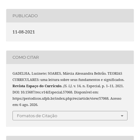
PUBLICADO
11-08-2021
COMO CITAR
GADELHA, Lucinete; SOARES, Márcia Alessandra Beltrão. TEORIAS
CURRICULARES: uma leitura sobre seus fundamentos e significados.
Revista Espaço do Currículo
,
[S. l.]
, v. 14, n. Especial, p. 1–11, 2021.
DOI: 10.15687/rec.v14iEspecial.57068. Disponível em:
https://periodicos.ufpb.br/index.php/rec/article/view/57068. Acesso
em: 6 ago. 2026.
Fomatos de Citação