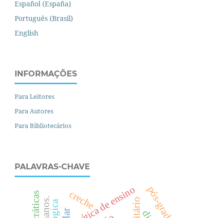
Español (España)
Português (Brasil)
English
INFORMAÇÕES
Para Leitores
Para Autores
Para Bibliotecários
PALAVRAS-CHAVE
prática de ensino
pós-graduação
creche
.