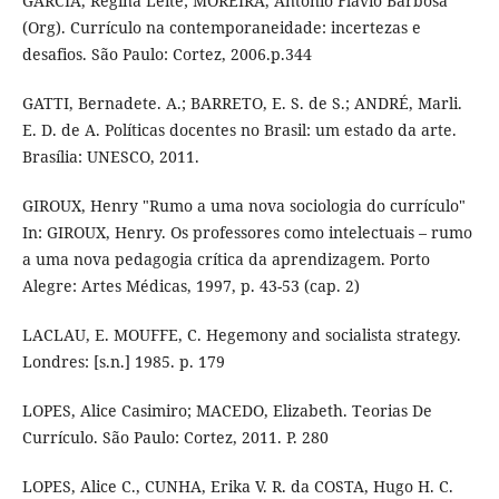
GARCIA, Regina Leite; MOREIRA, Antônio Flavio Barbosa
(Org). Currículo na contemporaneidade: incertezas e
desafios. São Paulo: Cortez, 2006.p.344
GATTI, Bernadete. A.; BARRETO, E. S. de S.; ANDRÉ, Marli.
E. D. de A. Políticas docentes no Brasil: um estado da arte.
Brasília: UNESCO, 2011.
GIROUX, Henry "Rumo a uma nova sociologia do currículo"
In: GIROUX, Henry. Os professores como intelectuais – rumo
a uma nova pedagogia crítica da aprendizagem. Porto
Alegre: Artes Médicas, 1997, p. 43-53 (cap. 2)
LACLAU, E. MOUFFE, C. Hegemony and socialista strategy.
Londres: [s.n.] 1985. p. 179
LOPES, Alice Casimiro; MACEDO, Elizabeth. Teorias De
Currículo. São Paulo: Cortez, 2011. P. 280
LOPES, Alice C., CUNHA, Erika V. R. da COSTA, Hugo H. C.