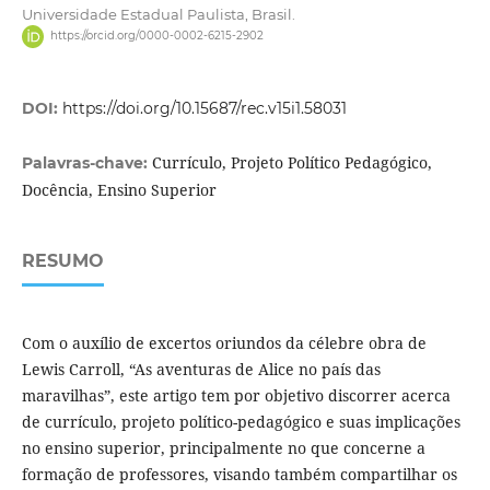
Universidade Estadual Paulista, Brasil.
https://orcid.org/0000-0002-6215-2902
DOI:
https://doi.org/10.15687/rec.v15i1.58031
Currículo, Projeto Político Pedagógico,
Palavras-chave:
Docência, Ensino Superior
RESUMO
Com o auxílio de excertos oriundos da célebre obra de
Lewis Carroll, “As aventuras de Alice no país das
maravilhas”, este artigo tem por objetivo discorrer acerca
de currículo, projeto político-pedagógico e suas implicações
no ensino superior, principalmente no que concerne a
formação de professores, visando também compartilhar os