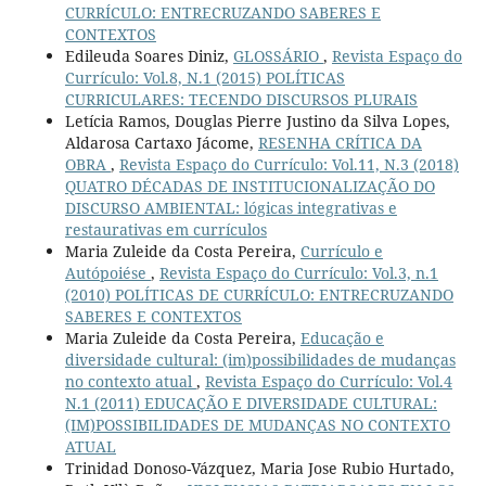
CURRÍCULO: ENTRECRUZANDO SABERES E
CONTEXTOS
Edileuda Soares Diniz,
GLOSSÁRIO
,
Revista Espaço do
Currículo: Vol.8, N.1 (2015) POLÍTICAS
CURRICULARES: TECENDO DISCURSOS PLURAIS
Letícia Ramos, Douglas Pierre Justino da Silva Lopes,
Aldarosa Cartaxo Jácome,
RESENHA CRÍTICA DA
OBRA
,
Revista Espaço do Currículo: Vol.11, N.3 (2018)
QUATRO DÉCADAS DE INSTITUCIONALIZAÇÃO DO
DISCURSO AMBIENTAL: lógicas integrativas e
restaurativas em currículos
Maria Zuleide da Costa Pereira,
Currículo e
Autópoiése
,
Revista Espaço do Currículo: Vol.3, n.1
(2010) POLÍTICAS DE CURRÍCULO: ENTRECRUZANDO
SABERES E CONTEXTOS
Maria Zuleide da Costa Pereira,
Educação e
diversidade cultural: (im)possibilidades de mudanças
no contexto atual
,
Revista Espaço do Currículo: Vol.4
N.1 (2011) EDUCAÇÃO E DIVERSIDADE CULTURAL:
(IM)POSSIBILIDADES DE MUDANÇAS NO CONTEXTO
ATUAL
Trinidad Donoso-Vázquez, Maria Jose Rubio Hurtado,