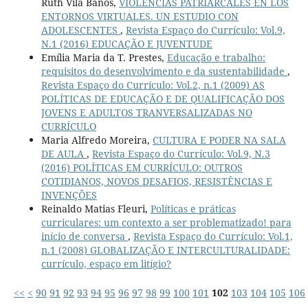
Ruth Vilà Baños,
VIOLENCIAS PATRIARCALES EN LOS
ENTORNOS VIRTUALES. UN ESTUDIO CON
ADOLESCENTES
,
Revista Espaço do Currículo: Vol.9,
N.1 (2016) EDUCAÇÃO E JUVENTUDE
Emília Maria da T. Prestes,
Educação e trabalho:
requisitos do desenvolvimento e da sustentabilidade
,
Revista Espaço do Currículo: Vol.2, n.1 (2009) AS
POLÍTICAS DE EDUCAÇÃO E DE QUALIFICAÇÃO DOS
JOVENS E ADULTOS TRANVERSALIZADAS NO
CURRÍCULO
Maria Alfredo Moreira,
CULTURA E PODER NA SALA
DE AULA
,
Revista Espaço do Currículo: Vol.9, N.3
(2016) POLÍTICAS EM CURRÍCULO: OUTROS
COTIDIANOS, NOVOS DESAFIOS, RESISTÊNCIAS E
INVENÇÕES
Reinaldo Matias Fleuri,
Políticas e práticas
curriculares: um contexto a ser problematizado! para
início de conversa
,
Revista Espaço do Currículo: Vol.1,
n.1 (2008) GLOBALIZAÇÃO E INTERCULTURALIDADE:
currículo, espaço em litígio?
<<
<
90
91
92
93
94
95
96
97
98
99
100
101
102
103
104
105
106