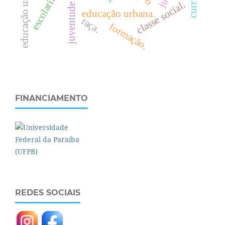
educação universitária
escolarização
.
educação urbana.
c
l
a
s
s
e
s
o
c
i
a
l
raça.
formação.
FINANCIAMENTO
REDES SOCIAIS