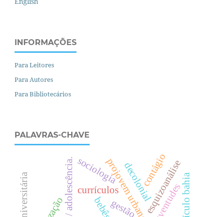
English
INFORMAÇÕES
Para Leitores
Para Autores
Para Bibliotecários
PALAVRAS-CHAVE
contágio
sociologia
juventude / adolescência.
projovem urbano
esquizoanálise
decolonial
currículo bahia
juventudes
currículos
bebês
gestão