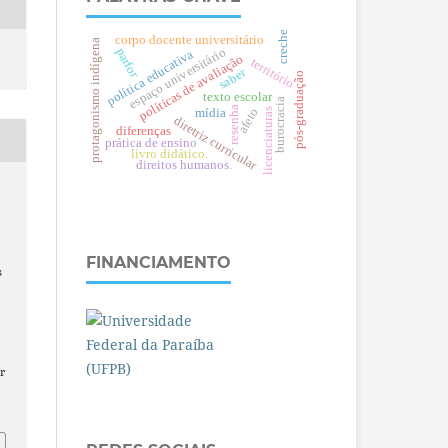
creche
corpo docente universitário
protagonismo indígena
espaço universitário
parfor
política educativa
políticas de avaliação
território
saber
pós-graduação
texto escolar
burocracia
resenha
afeto
licenciaturas
mídia
diretriz curricular
diferenças
prática de ensino
livro didático.
direitos humanos.
s
FINANCIAMENTO
s
r