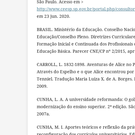
São Paulo. Acesso em >
http://www.ceesp.sp.gov.br/portal.php/consulto
em 23 jun. 2020.
BRASIL. Ministério da Educação. Conselho Naci
Educação/Conselho Pleno. Diretrizes Curricular
Formação Inicial e Continuada dos Profissionais
Educação Básica. Parecer CNE/CP nº 2/2015, ap
CARROLL, L. 1832-1898. Aventuras de Alice no P
Através do Espelho e o que Alice encontrou por 
Tenniel. Tradução Maria Luiza X. de A. Borges. 
2009.
CUNHA, L. A. A universidade reformanda: O gol
modernização do ensino superior. 2ª edição. Sã
2007a.
CUNHA, M. I. Aportes teóricos e reflexão da pr
reconfiguração dos currículos universitários. E