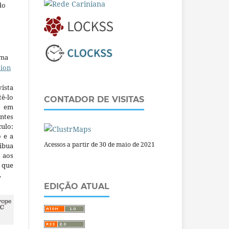
do
uma
tion
ista
ê-lo
CONTADOR DE VISITAS
m em
ntes
culo:
o e a
Acessos a partir de 30 de maio de 2021
ibua
 aos
a que
.
EDIÇÃO ATUAL