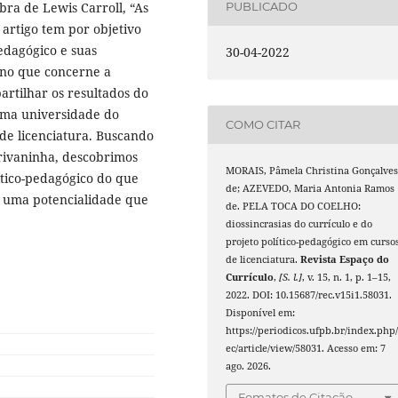
bra de Lewis Carroll, “As
PUBLICADO
 artigo tem por objetivo
pedagógico e suas
30-04-2022
 no que concerne a
rtilhar os resultados do
uma universidade do
COMO CITAR
 de licenciatura. Buscando
crivaninha, descobrimos
MORAIS, Pâmela Christina Gonçalve
ítico-pedagógico do que
de; AZEVEDO, Maria Antonia Ramos
e uma potencialidade que
de. PELA TOCA DO COELHO:
diossincrasias do currículo e do
projeto político-pedagógico em curso
de licenciatura.
Revista Espaço do
Currículo
,
[S. l.]
, v. 15, n. 1, p. 1–15,
2022. DOI: 10.15687/rec.v15i1.58031.
Disponível em:
https://periodicos.ufpb.br/index.php/
ec/article/view/58031. Acesso em: 7
ago. 2026.
Fomatos de Citação