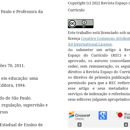
Copyright (c) 2022 Revista Espaço 
Currículo
Paulo e Professora da
Este trabalho está licenciado sob 
licença
Creative Commons Attribu
4.0 International License
.
Ao submeter um artigo à Rev
Espaço do Currículo (REC) e t
aprovado, os autores concorda
ões 70, 2011.
ceder, sem remuneração, os segui
direitos à Revista Espaço do Currí
os direitos de primeira publicaçã
va em educação: uma
permissão para que a REC redistr
Editora, 1994.
esse artigo e seus metadados
serviços de indexação e referênci
do de São Paulo.
seus editores julguem apropriados
 regulação, supervisão e
ursos
Estadual de Ensino de
0
0