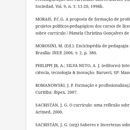
Sociedad, Vol. 9, n. 1: 11-20, 1998b.
MORAIS, P.C.G. A proposta de formação de profe
projetos políticos-pedagógicos dos cursos de lic
sobre currículo / Pâmela Christina Gonçalves de 
MOROSINI, M. (Ed.). Enciclopédia de pedagogia u
Brasília: INEP, 2006. v. 2, p. 380.
PHILIPPI JR, A.; SILVA NETO, A. J. (editores) Int
ciência, tecnologia & inovação. Barueri, SP: Man
ROMANOWSKI, J. P. Formação e profissionalizaçã
Curitiba: Ibpex, 2007.
SACRISTÁN, J. G. O currículo: uma reflexão sobre
Artmed, 2000.
SACRISTÁN, J. G. (org) Saberes e Incertezas sob