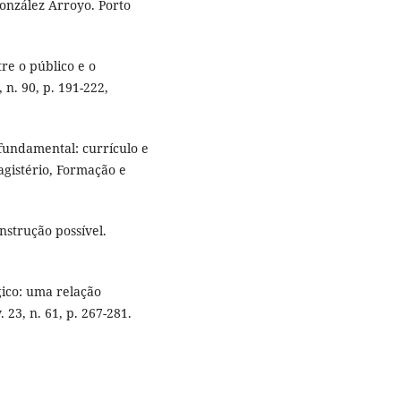
González Arroyo. Porto
re o público e o
 n. 90, p. 191-222,
 fundamental: currículo e
agistério, Formação e
nstrução possível.
gico: uma relação
23, n. 61, p. 267-281.