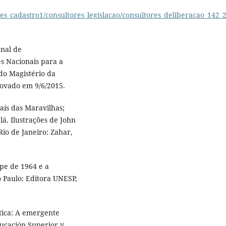
res_cadastro1/consultores_legislacao/consultores_deliberacao_142_
onal de
es Nacionais para a
 do Magistério da
rovado em 9/6/2015.
aís das Maravilhas;
lá. Ilustrações de John
Rio de Janeiro: Zahar,
pe de 1964 e a
o Paulo: Editora UNESP,
ática: A emergente
ducación Superior y