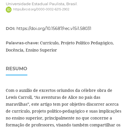
Universidade Estadual Paulista, Brasil.
https://orcid.org/0000-0002-6215-2902
DOI:
https://doi.org/10.15687/rec.v15i1.58031
Currículo, Projeto Político Pedagógico,
Palavras-chave:
Docência, Ensino Superior
RESUMO
Com o auxílio de excertos oriundos da célebre obra de
Lewis Carroll, “As aventuras de Alice no país das
maravilhas”, este artigo tem por objetivo discorrer acerca
de currículo, projeto político-pedagógico e suas implicações
no ensino superior, principalmente no que concerne a
formação de professores, visando também compartilhar os