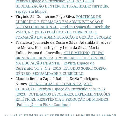
Revista Espaço do Currículo: Vol.1, n.1 (2008)
GLOBALIZAÇÃO E INTERCULTURALIDADE: currículo,
espaço em litígio?
Virgínio Sá, Guilherme Rego Silva,
POLÍTICAS DE
CURRÍCULO E FORMAÇÃO EM ADMINISTRAÇÃO E
GESTÃO EDUCACIONAL
,
Revista Espaço do Currículo:
Vol.10, N.1 (2017) POLÍTICAS DE CURRÍCULO E
FORMAÇÃO EM ADMINISTRAÇÃO E GESTÃO ESCOLAR
Francisca Jocineide da Costa e Silva, Adenilda B. Alves
de Morais, Karina Ingredy Leite da Silva, Maria
Eulina Pessoa de Carvalho,
“TU É MENINO, TU VAI
BRINCAR DE BONECA, É?!” RELAÇÕES DE GÊNERO
NA EDUCAÇÃO INFANTIL
,
Revista Espaço do
Currículo: Vol.8, N.2 (2015) ESTUDOS SOBRE CORPO,
GÊNERO, SEXUALIDADE E CURRÍCULO
Cláudio Renato Zapalá Rabelo, Kezia Rodrigues
Nunes,
TECNOLOGIAS DE COMUNICAÇÃO E
EDUCAÇÃO
,
Revista Espaço do Currículo: v. 16 n. 3
(2023): COTIDIANOS ESCOLARES, EXPERIMENTAÇÕES
ESTÉTICAS, RESISTÊNCIA E PRODUÇÃO DE MUNDOS
[Publicação em Fluxo Contínuo]
<<
<
81
82
83
84
85
86
87
88
89
90
91
92
93
94
95
96
97
98
99
10