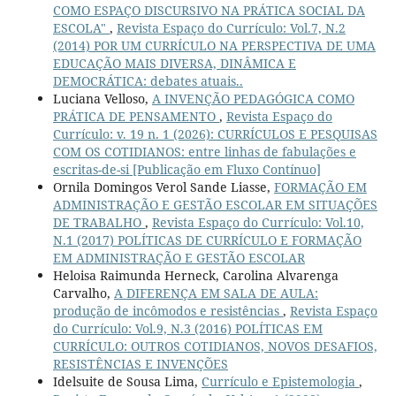
COMO ESPAÇO DISCURSIVO NA PRÁTICA SOCIAL DA
ESCOLA"
,
Revista Espaço do Currículo: Vol.7, N.2
(2014) POR UM CURRÍCULO NA PERSPECTIVA DE UMA
EDUCAÇÃO MAIS DIVERSA, DINÂMICA E
DEMOCRÁTICA: debates atuais..
Luciana Velloso,
A INVENÇÃO PEDAGÓGICA COMO
PRÁTICA DE PENSAMENTO
,
Revista Espaço do
Currículo: v. 19 n. 1 (2026): CURRÍCULOS E PESQUISAS
COM OS COTIDIANOS: entre linhas de fabulações e
escritas-de-si [Publicação em Fluxo Contínuo]
Ornila Domingos Verol Sande Liasse,
FORMAÇÃO EM
ADMINISTRAÇÃO E GESTÃO ESCOLAR EM SITUAÇÕES
DE TRABALHO
,
Revista Espaço do Currículo: Vol.10,
N.1 (2017) POLÍTICAS DE CURRÍCULO E FORMAÇÃO
EM ADMINISTRAÇÃO E GESTÃO ESCOLAR
Heloisa Raimunda Herneck, Carolina Alvarenga
Carvalho,
A DIFERENÇA EM SALA DE AULA:
produção de incômodos e resistências
,
Revista Espaço
do Currículo: Vol.9, N.3 (2016) POLÍTICAS EM
CURRÍCULO: OUTROS COTIDIANOS, NOVOS DESAFIOS,
RESISTÊNCIAS E INVENÇÕES
Idelsuite de Sousa Lima,
Currículo e Epistemologia
,