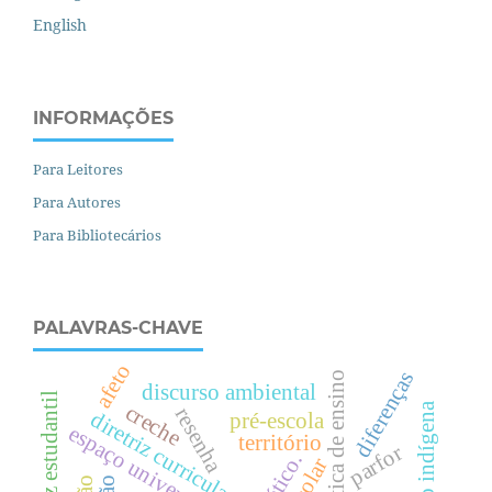
English
INFORMAÇÕES
Para Leitores
Para Autores
Para Bibliotecários
PALAVRAS-CHAVE
afeto
diferenças
prática de ensino
discurso ambiental
voz estudantil
creche
resenha
diretriz curricular
pré-escola
espaço universitário
território
parfor