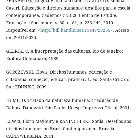
FERNANDES, Angela Viana Machado; PALUDETO, Melina
Casari. Educação e direitos humanos: desafios para a escola
contemporânea. Cadernos CEDES. Centro de Estudos
Educação e Sociedade, v. 30, n. 81, p. 233-249, 2010.
Disponível em: <
http://hdl.handle.net/11449/28266
>. Acesso
em 20/11/2020.
GEERTZ, C. A interpretação das culturas. Rio de Janeiro:
Editora Guanabara, 1989.
GORCZEVSKI, Clovis. Direitos humanos, educação e
cidadania: conhecer, educar, praticar. 1. ed. Santa Cruz do
Sul: EDUNISC, 2009.
HUME, D. Tratado da natureza humana. Tradução de
Débora Danowski. São Paulo: Unesp: Imprensa Oficial, 2001
LEWIS, Biorn Maybury e RANINCHESKI, Sonia. Desafios aos
direitos humanos no Brasil Contemporâneo. Brasília:
CAPES/VERBENA, 2011.