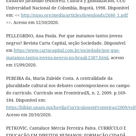
Eduardo Jaramillo (editores), Cultura y globalización, CES/
Universidad Nacional de Colombia, Bogotá, 1998. Disponível
em: <<
http://nuso.org/media/articles/downloads/2680_1.pdf
>>. Acesso em 12/10/2020.
PELLEGRINO, Ana Paula. Por que matamos tantos jovens
negros? Revista Carta Capital, seção Sociedade. Disponível
em
https://www.cartacapital.com.br/sociedade/por-que-
matamos-tantos-jovens-negros-no-brasil-2387.html
, acesso
em 15/09/2020.
PEREIRA da, Maria Zuleide Costa. A centralidade da
pluralidade cultural nos debates contemporâneos no campo
do currículo. Currículo sem FronteirasIX, n. 2, 2009. p.169-
184. Disponível em:
https://biblat.unam.mx/hevila/CurriculosemFronteiras/2009/vol
Acesso em 20/10/2020.
PETKOVIC, Cantaluce Mércia Ferreira Paiva. CURRÍCULO E
EDUCAÇÃO EM DIREITOS HUMANOS: FORMAÇÃO CIDADÃ