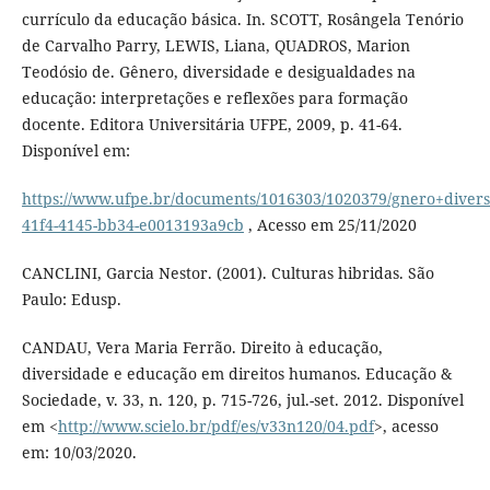
currículo da educação básica. In. SCOTT, Rosângela Tenório
de Carvalho Parry, LEWIS, Liana, QUADROS, Marion
Teodósio de. Gênero, diversidade e desigualdades na
educação: interpretações e reflexões para formação
docente. Editora Universitária UFPE, 2009, p. 41-64.
Disponível em:
https://www.ufpe.br/documents/1016303/1020379/gnero+diver
41f4-4145-bb34-e0013193a9cb
, Acesso em 25/11/2020
CANCLINI, Garcia Nestor. (2001). Culturas hibridas. São
Paulo: Edusp.
CANDAU, Vera Maria Ferrão. Direito à educação,
diversidade e educação em direitos humanos. Educação &
Sociedade, v. 33, n. 120, p. 715-726, jul.-set. 2012. Disponível
em <
http://www.scielo.br/pdf/es/v33n120/04.pdf
>, acesso
em: 10/03/2020.