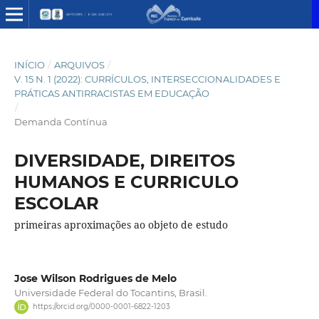
INÍCIO
/
ARQUIVOS
/
V. 15 N. 1 (2022): CURRÍCULOS, INTERSECCIONALIDADES E
PRÁTICAS ANTIRRACISTAS EM EDUCAÇÃO
/
Demanda Contínua
DIVERSIDADE, DIREITOS
HUMANOS E CURRICULO
ESCOLAR
primeiras aproximações ao objeto de estudo
Jose Wilson Rodrigues de Melo
Universidade Federal do Tocantins, Brasil.
https://orcid.org/0000-0001-6822-1203