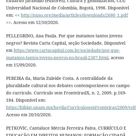
Eduardo Jaramillo (editores), Cultura y globalización, CES/
Universidad Nacional de Colombia, Bogotá, 1998. Disponível
em: <<
http://nuso.org/media/articles/downloads/2680_1.pdf
>>. Acesso em 12/10/2020.
PELLEGRINO, Ana Paula. Por que matamos tantos jovens
negros? Revista Carta Capital, seção Sociedade. Disponível
em
https://www.cartacapital.com.br/sociedade/por-que-
matamos-tantos-jovens-negros-no-brasil-2387.html
, acesso
em 15/09/2020.
PEREIRA da, Maria Zuleide Costa. A centralidade da
pluralidade cultural nos debates contemporâneos no campo
do currículo. Currículo sem FronteirasIX, n. 2, 2009. p.169-
184. Disponível em:
https://biblat.unam.mx/hevila/CurriculosemFronteiras/2009/vol
Acesso em 20/10/2020.
PETKOVIC, Cantaluce Mércia Ferreira Paiva. CURRÍCULO E
EDUCAÇÃO EM DIREITOS HUMANOS: FORMAÇÃO CIDADÃ