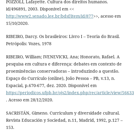
POZZOLI, Lafayette. Cultura dos direitos humanos.
id/496891, 2003. Disponível em <<
http://www2.senado.leg.br/bdsf/item/id/877
>>, acesso em
15/10/2020.
RIBEIRO, Darcy. Os brasileiros: Livro I – Teoria do Brasil.
Petrópolis: Vozes, 1978
RIBEIRO, William; IVENEVICKI, Ana; Honorato, Rafael. A
pesquisa em cultura e diferença: debates em contexto de
proeminências conservadoras – introduzindo a questão.
Espaço do Currículo (online), João Pessoa – PB, v.13, n.
Espacial, p.670-677, dez. 2020. Disponível em
https://periodicos.ufpb.br/ojs2/index.php/rec/article/view/5663
. Acesso em 28/12/2020.
SACRISTÁN, Gimeno. Curriculum y diversidade cultural.
Revista Educación y Sociedad, n.11, Madrid, 1992, p.127 –
153.