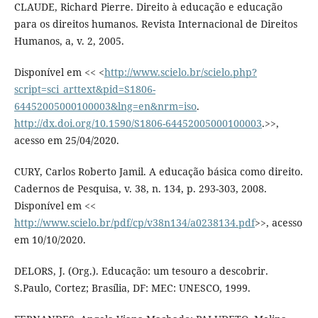
CLAUDE, Richard Pierre. Direito à educação e educação
para os direitos humanos. Revista Internacional de Direitos
Humanos, a, v. 2, 2005.
Disponível em << <
http://www.scielo.br/scielo.php?
script=sci_arttext&pid=S1806-
64452005000100003&lng=en&nrm=iso
.
http://dx.doi.org/10.1590/S1806-64452005000100003
.>>,
acesso em 25/04/2020.
CURY, Carlos Roberto Jamil. A educação básica como direito.
Cadernos de Pesquisa, v. 38, n. 134, p. 293-303, 2008.
Disponível em <<
http://www.scielo.br/pdf/cp/v38n134/a0238134.pdf
>>, acesso
em 10/10/2020.
DELORS, J. (Org.). Educação: um tesouro a descobrir.
S.Paulo, Cortez; Brasília, DF: MEC: UNESCO, 1999.