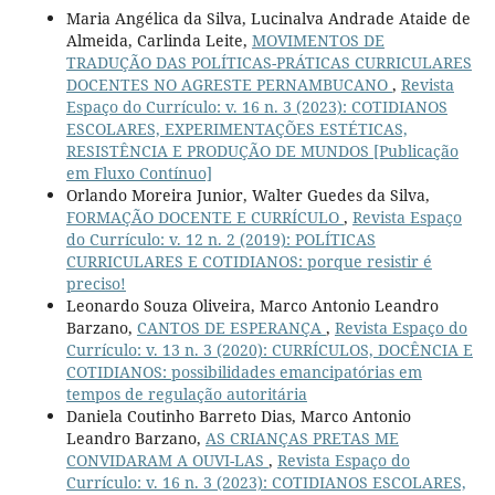
Maria Angélica da Silva, Lucinalva Andrade Ataide de
Almeida, Carlinda Leite,
MOVIMENTOS DE
TRADUÇÃO DAS POLÍTICAS-PRÁTICAS CURRICULARES
DOCENTES NO AGRESTE PERNAMBUCANO
,
Revista
Espaço do Currículo: v. 16 n. 3 (2023): COTIDIANOS
ESCOLARES, EXPERIMENTAÇÕES ESTÉTICAS,
RESISTÊNCIA E PRODUÇÃO DE MUNDOS [Publicação
em Fluxo Contínuo]
Orlando Moreira Junior, Walter Guedes da Silva,
FORMAÇÃO DOCENTE E CURRÍCULO
,
Revista Espaço
do Currículo: v. 12 n. 2 (2019): POLÍTICAS
CURRICULARES E COTIDIANOS: porque resistir é
preciso!
Leonardo Souza Oliveira, Marco Antonio Leandro
Barzano,
CANTOS DE ESPERANÇA
,
Revista Espaço do
Currículo: v. 13 n. 3 (2020): CURRÍCULOS, DOCÊNCIA E
COTIDIANOS: possibilidades emancipatórias em
tempos de regulação autoritária
Daniela Coutinho Barreto Dias, Marco Antonio
Leandro Barzano,
AS CRIANÇAS PRETAS ME
CONVIDARAM A OUVI-LAS
,
Revista Espaço do
Currículo: v. 16 n. 3 (2023): COTIDIANOS ESCOLARES,