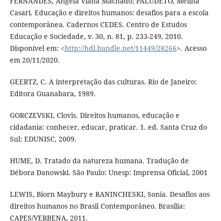
FERNANDES, Angela Viana Machado; PALUDETO, Melina
Casari. Educação e direitos humanos: desafios para a escola
contemporânea. Cadernos CEDES. Centro de Estudos
Educação e Sociedade, v. 30, n. 81, p. 233-249, 2010.
Disponível em: <
http://hdl.handle.net/11449/28266
>. Acesso
em 20/11/2020.
GEERTZ, C. A interpretação das culturas. Rio de Janeiro:
Editora Guanabara, 1989.
GORCZEVSKI, Clovis. Direitos humanos, educação e
cidadania: conhecer, educar, praticar. 1. ed. Santa Cruz do
Sul: EDUNISC, 2009.
HUME, D. Tratado da natureza humana. Tradução de
Débora Danowski. São Paulo: Unesp: Imprensa Oficial, 2001
LEWIS, Biorn Maybury e RANINCHESKI, Sonia. Desafios aos
direitos humanos no Brasil Contemporâneo. Brasília:
CAPES/VERBENA, 2011.