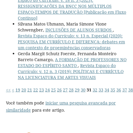
Espaço do Currículo: v. 18 n. 3 (2025):
RESSIGNIFICAÇÕES DA BNCC NOS MÚLTIPLOS
ESPAÇO-TEMPOS DE TRADUÇÃO [Publicação em Fluxo
Contínuo]
Silvana Matos Uhmann, Maria Simone Vione
Schwengber,
INCLUSÕES DE ALUNOS SURDOS
,
Revista Espaço do Currículo: v. 13 n. Especial (2020):
PESQUISA EM CURRÍCULO E DIFERENÇA: debates em
um contexto de proeminências conservadoras
Gerda Margit Schutz Foerste, Fernanda Monteiro
Barreto Camargo,
A FORMAÇÃO DE PROFESSORES NO
ESTADO DO ESPÍRITO SANTO
,
Revista Espaço do
Currículo: v. 12 n. 3 (2019): POLÍTICAS E CURRÍCULO
NA LICENCIATURA EM ARTES VISUAIS
<<
<
19
20
21
22
23
24
25
26
27
28
29
30
31
32
33
34
35
36
37
38
Você também pode
iniciar uma pesquisa avançada por
similaridade
para este artigo.