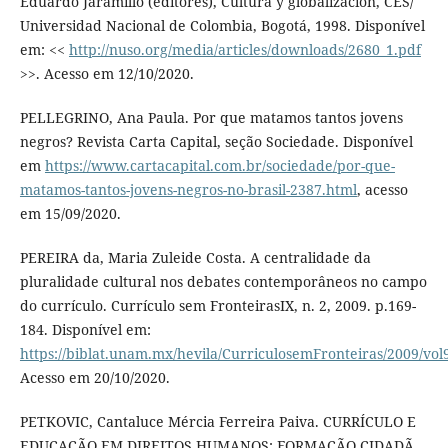
Eduardo Jaramillo (editores), Cultura y globalización, CES/
Universidad Nacional de Colombia, Bogotá, 1998. Disponível
em: <<
http://nuso.org/media/articles/downloads/2680_1.pdf
>>. Acesso em 12/10/2020.
PELLEGRINO, Ana Paula. Por que matamos tantos jovens
negros? Revista Carta Capital, seção Sociedade. Disponível
em
https://www.cartacapital.com.br/sociedade/por-que-
matamos-tantos-jovens-negros-no-brasil-2387.html
, acesso
em 15/09/2020.
PEREIRA da, Maria Zuleide Costa. A centralidade da
pluralidade cultural nos debates contemporâneos no campo
do currículo. Currículo sem FronteirasIX, n. 2, 2009. p.169-
184. Disponível em:
https://biblat.unam.mx/hevila/CurriculosemFronteiras/2009/vol
Acesso em 20/10/2020.
PETKOVIC, Cantaluce Mércia Ferreira Paiva. CURRÍCULO E
EDUCAÇÃO EM DIREITOS HUMANOS: FORMAÇÃO CIDADÃ