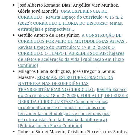
José Alberto Romana Díaz, Angélica Vier Munhoz,
Glòria Jové Monclús,
UMA EXPERIÊNCIA DE
CURRÍCULO
,
Revista Espaço do Currículo: v. 15 n. 2
(2022): CURRÍCULO E TEORIA DO DISCURSO: temas,
estratégias e perspectivas...
Getúlio Antero de Deus Júnior,
A CONSTRUÇÃO DE
CURRÍCULOS POR MEIO DE METODOLOGIAS ATIVAS
,
Revista Espaço do Currículo: v. 17 n. 2 (2024): O
CURRÍCULO, O TEMPO E AS REDES SOCIAIS: lugares
de afetos e aceleração da vida [Publicação em Fluxo
Contínuo]
Milagros Elena Rodriguez, José Gregorio Lemus
Maestre,
RIZOMAS, ESTRUTURAS FRACTAL DA
NATUREZA NAS DESOBEDIÊNCIAS
TRANSEPISTÊMICAS NO CURRÍCULO
,
Revista Espaço
do Currículo: v. 18 n. 2 (2025): FOUCAULT, DELEUZE E
DERRIDA CURRICULISTAS? Como pensamos,
problematizamos e criamos currículos com
ferramentas metodológicas e conceituais pós-
estruturalistas (ou da filosofia da diferença)
[Publicação em Fluxo Contínuo]
Roberto Sidnei Macedo, Cristiana Ferreira dos Santos,