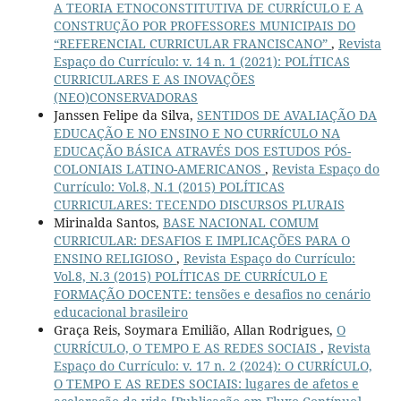
A TEORIA ETNOCONSTITUTIVA DE CURRÍCULO E A
CONSTRUÇÃO POR PROFESSORES MUNICIPAIS DO
“REFERENCIAL CURRICULAR FRANCISCANO”
,
Revista
Espaço do Currículo: v. 14 n. 1 (2021): POLÍTICAS
CURRICULARES E AS INOVAÇÕES
(NEO)CONSERVADORAS
Janssen Felipe da Silva,
SENTIDOS DE AVALIAÇÃO DA
EDUCAÇÃO E NO ENSINO E NO CURRÍCULO NA
EDUCAÇÃO BÁSICA ATRAVÉS DOS ESTUDOS PÓS-
COLONIAIS LATINO-AMERICANOS
,
Revista Espaço do
Currículo: Vol.8, N.1 (2015) POLÍTICAS
CURRICULARES: TECENDO DISCURSOS PLURAIS
Mirinalda Santos,
BASE NACIONAL COMUM
CURRICULAR: DESAFIOS E IMPLICAÇÕES PARA O
ENSINO RELIGIOSO
,
Revista Espaço do Currículo:
Vol.8, N.3 (2015) POLÍTICAS DE CURRÍCULO E
FORMAÇÃO DOCENTE: tensões e desafios no cenário
educacional brasileiro
Graça Reis, Soymara Emilião, Allan Rodrigues,
O
CURRÍCULO, O TEMPO E AS REDES SOCIAIS
,
Revista
Espaço do Currículo: v. 17 n. 2 (2024): O CURRÍCULO,
O TEMPO E AS REDES SOCIAIS: lugares de afetos e