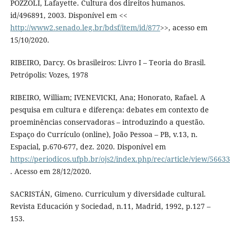
POZZOLI, Lafayette. Cultura dos direitos humanos.
id/496891, 2003. Disponível em <<
http://www2.senado.leg.br/bdsf/item/id/877
>>, acesso em
15/10/2020.
RIBEIRO, Darcy. Os brasileiros: Livro I – Teoria do Brasil.
Petrópolis: Vozes, 1978
RIBEIRO, William; IVENEVICKI, Ana; Honorato, Rafael. A
pesquisa em cultura e diferença: debates em contexto de
proeminências conservadoras – introduzindo a questão.
Espaço do Currículo (online), João Pessoa – PB, v.13, n.
Espacial, p.670-677, dez. 2020. Disponível em
https://periodicos.ufpb.br/ojs2/index.php/rec/article/view/5663
. Acesso em 28/12/2020.
SACRISTÁN, Gimeno. Curriculum y diversidade cultural.
Revista Educación y Sociedad, n.11, Madrid, 1992, p.127 –
153.