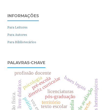
INFORMAÇÕES
Para Leitores
Para Autores
Para Bibliotecários
PALAVRAS-CHAVE
profissão docente
psicologia
bases legais
pré-escola
diretriz curricular
currículos heterotópicos
livro didático.
políticas de avaliação
licenciaturas
.
pós-graduação
território
mídia
creche
texto escolar