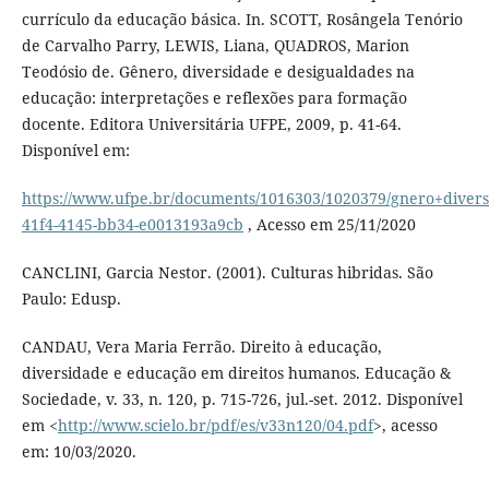
currículo da educação básica. In. SCOTT, Rosângela Tenório
de Carvalho Parry, LEWIS, Liana, QUADROS, Marion
Teodósio de. Gênero, diversidade e desigualdades na
educação: interpretações e reflexões para formação
docente. Editora Universitária UFPE, 2009, p. 41-64.
Disponível em:
https://www.ufpe.br/documents/1016303/1020379/gnero+diver
41f4-4145-bb34-e0013193a9cb
, Acesso em 25/11/2020
CANCLINI, Garcia Nestor. (2001). Culturas hibridas. São
Paulo: Edusp.
CANDAU, Vera Maria Ferrão. Direito à educação,
diversidade e educação em direitos humanos. Educação &
Sociedade, v. 33, n. 120, p. 715-726, jul.-set. 2012. Disponível
em <
http://www.scielo.br/pdf/es/v33n120/04.pdf
>, acesso
em: 10/03/2020.