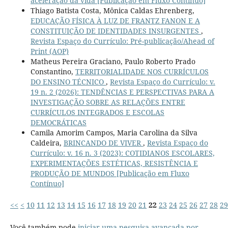
aceleração da vida [Publicação em Fluxo Contínuo]
Thiago Batista Costa, Mônica Caldas Ehrenberg,
EDUCAÇÃO FÍSICA À LUZ DE FRANTZ FANON E A
CONSTITUIÇÃO DE IDENTIDADES INSURGENTES
,
Revista Espaço do Currículo: Pré-publicação/Ahead of
Print (AOP)
Matheus Pereira Graciano, Paulo Roberto Prado
Constantino,
TERRITORIALIDADE NOS CURRÍCULOS
DO ENSINO TÉCNICO
,
Revista Espaço do Currículo: v.
19 n. 2 (2026): TENDÊNCIAS E PERSPECTIVAS PARA A
INVESTIGAÇÃO SOBRE AS RELAÇÕES ENTRE
CURRÍCULOS INTEGRADOS E ESCOLAS
DEMOCRÁTICAS
Camila Amorim Campos, Maria Carolina da Silva
Caldeira,
BRINCANDO DE VIVER
,
Revista Espaço do
Currículo: v. 16 n. 3 (2023): COTIDIANOS ESCOLARES,
EXPERIMENTAÇÕES ESTÉTICAS, RESISTÊNCIA E
PRODUÇÃO DE MUNDOS [Publicação em Fluxo
Contínuo]
<<
<
10
11
12
13
14
15
16
17
18
19
20
21
22
23
24
25
26
27
28
29
Você também pode
iniciar uma pesquisa avançada por