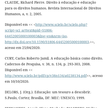
CLAUDE, Richard Pierre. Direito à educação e educação
para os direitos humanos. Revista Internacional de Direitos
Humanos, a, v. 2, 2005.
Disponível em << <
http://www.scielo.br/scielo.php?
script=sci_arttext&pid=S1806-
64452005000100003&lng=en&nrm=iso
.
http://dx.doi.org/10.1590/S1806-64452005000100003
.>>,
acesso em 25/04/2020.
CURY, Carlos Roberto Jamil. A educação básica como direito.
Cadernos de Pesquisa, v. 38, n. 134, p. 293-303, 2008.
Disponível em <<
http://www.scielo.br/pdf/cp/v38n134/a0238134.pdf
>>, acesso
em 10/10/2020.
DELORS, J. (Org.). Educação: um tesouro a descobrir.
S.Paulo, Cortez; Brasília, DF: MEC: UNESCO, 1999.