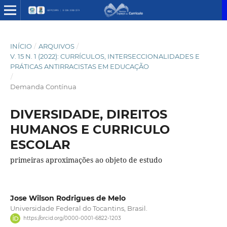
INÍCIO
/
ARQUIVOS
/
V. 15 N. 1 (2022): CURRÍCULOS, INTERSECCIONALIDADES E
PRÁTICAS ANTIRRACISTAS EM EDUCAÇÃO
/
Demanda Contínua
DIVERSIDADE, DIREITOS
HUMANOS E CURRICULO
ESCOLAR
primeiras aproximações ao objeto de estudo
Jose Wilson Rodrigues de Melo
Universidade Federal do Tocantins, Brasil.
https://orcid.org/0000-0001-6822-1203