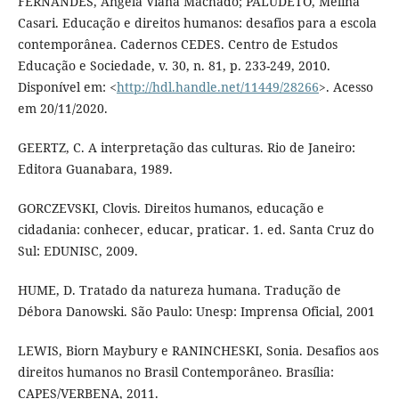
FERNANDES, Angela Viana Machado; PALUDETO, Melina
Casari. Educação e direitos humanos: desafios para a escola
contemporânea. Cadernos CEDES. Centro de Estudos
Educação e Sociedade, v. 30, n. 81, p. 233-249, 2010.
Disponível em: <
http://hdl.handle.net/11449/28266
>. Acesso
em 20/11/2020.
GEERTZ, C. A interpretação das culturas. Rio de Janeiro:
Editora Guanabara, 1989.
GORCZEVSKI, Clovis. Direitos humanos, educação e
cidadania: conhecer, educar, praticar. 1. ed. Santa Cruz do
Sul: EDUNISC, 2009.
HUME, D. Tratado da natureza humana. Tradução de
Débora Danowski. São Paulo: Unesp: Imprensa Oficial, 2001
LEWIS, Biorn Maybury e RANINCHESKI, Sonia. Desafios aos
direitos humanos no Brasil Contemporâneo. Brasília:
CAPES/VERBENA, 2011.