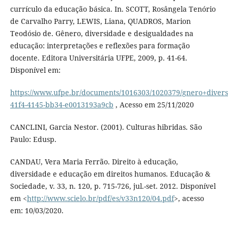
currículo da educação básica. In. SCOTT, Rosângela Tenório
de Carvalho Parry, LEWIS, Liana, QUADROS, Marion
Teodósio de. Gênero, diversidade e desigualdades na
educação: interpretações e reflexões para formação
docente. Editora Universitária UFPE, 2009, p. 41-64.
Disponível em:
https://www.ufpe.br/documents/1016303/1020379/gnero+diver
41f4-4145-bb34-e0013193a9cb
, Acesso em 25/11/2020
CANCLINI, Garcia Nestor. (2001). Culturas hibridas. São
Paulo: Edusp.
CANDAU, Vera Maria Ferrão. Direito à educação,
diversidade e educação em direitos humanos. Educação &
Sociedade, v. 33, n. 120, p. 715-726, jul.-set. 2012. Disponível
em <
http://www.scielo.br/pdf/es/v33n120/04.pdf
>, acesso
em: 10/03/2020.