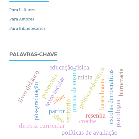
Para Leitores
Para Autores
Para Bibliotecários
PALAVRAS-CHAVE
educação física.
política educativa
prática de ensino
livro didático.
burocracia
escolas democráticas
pré-escola
mídia
texto escolar
bases legais
pós-graduação
saber
território
psicologia
parfor
afeto
resenha
creche
diretriz curricular
políticas de avaliação