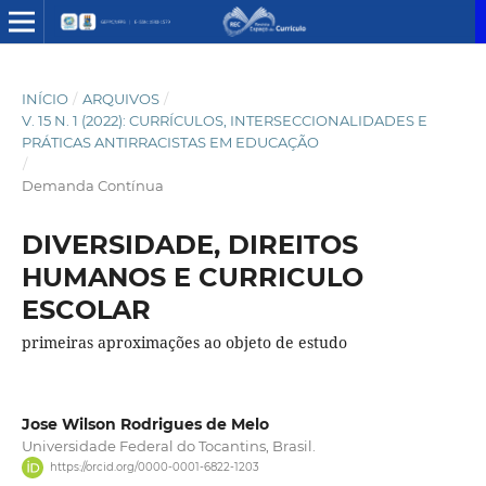
INÍCIO
/
ARQUIVOS
/
V. 15 N. 1 (2022): CURRÍCULOS, INTERSECCIONALIDADES E
PRÁTICAS ANTIRRACISTAS EM EDUCAÇÃO
/
Demanda Contínua
DIVERSIDADE, DIREITOS
HUMANOS E CURRICULO
ESCOLAR
primeiras aproximações ao objeto de estudo
Jose Wilson Rodrigues de Melo
Universidade Federal do Tocantins, Brasil.
https://orcid.org/0000-0001-6822-1203