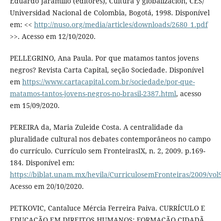
Eduardo Jaramillo (editores), Cultura y globalización, CES/
Universidad Nacional de Colombia, Bogotá, 1998. Disponível
em: <<
http://nuso.org/media/articles/downloads/2680_1.pdf
>>. Acesso em 12/10/2020.
PELLEGRINO, Ana Paula. Por que matamos tantos jovens
negros? Revista Carta Capital, seção Sociedade. Disponível
em
https://www.cartacapital.com.br/sociedade/por-que-
matamos-tantos-jovens-negros-no-brasil-2387.html
, acesso
em 15/09/2020.
PEREIRA da, Maria Zuleide Costa. A centralidade da
pluralidade cultural nos debates contemporâneos no campo
do currículo. Currículo sem FronteirasIX, n. 2, 2009. p.169-
184. Disponível em:
https://biblat.unam.mx/hevila/CurriculosemFronteiras/2009/vol
Acesso em 20/10/2020.
PETKOVIC, Cantaluce Mércia Ferreira Paiva. CURRÍCULO E
EDUCAÇÃO EM DIREITOS HUMANOS: FORMAÇÃO CIDADÃ