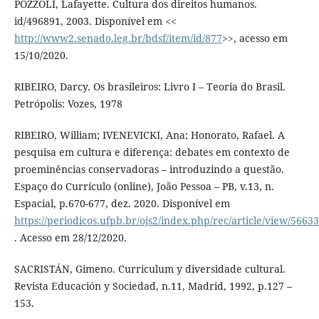
POZZOLI, Lafayette. Cultura dos direitos humanos.
id/496891, 2003. Disponível em <<
http://www2.senado.leg.br/bdsf/item/id/877
>>, acesso em
15/10/2020.
RIBEIRO, Darcy. Os brasileiros: Livro I – Teoria do Brasil.
Petrópolis: Vozes, 1978
RIBEIRO, William; IVENEVICKI, Ana; Honorato, Rafael. A
pesquisa em cultura e diferença: debates em contexto de
proeminências conservadoras – introduzindo a questão.
Espaço do Currículo (online), João Pessoa – PB, v.13, n.
Espacial, p.670-677, dez. 2020. Disponível em
https://periodicos.ufpb.br/ojs2/index.php/rec/article/view/5663
. Acesso em 28/12/2020.
SACRISTÁN, Gimeno. Curriculum y diversidade cultural.
Revista Educación y Sociedad, n.11, Madrid, 1992, p.127 –
153.