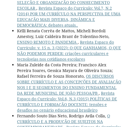
SELEÇÃO E ORGANIZAÇÃO DO CONHECIMENTO
ESCOLAR
,
Revista Espaço do Currículo: Vol.7, N.2
(2014) POR UM CURRÍCULO NA PERSPECTIVA DE UMA
EDUCAÇÃO MAIS DIVERSA, DINÂMICA E
DEMOCRÁTICA: debates atuais..
Kélli Renata Corrêa de Mattos, Micheli Bordoli
Amestoy, Luiz Caldeira Brant de Tolentino-Neto,
ENSINO REMOTO E PANDEMIA
,
Revista Espaço do
Currículo: v. 15 n. 3 (2022): O QUE GANHAMOS, O QUE
NÃO PODEMOS PERDER: criações curriculares e
tecnologias nos cotidianos escolares
Maria Zuleide da Costa Pereira; Francisco Alex
Pereira Soares, Gessica Mayara de Oliveira Souza;
Rafael Ferreira de Souza Honorato,
OS DISCURSOS
SOBRE CURRÍCULO E AS CONCEPÇÕES DE AVALIAÇÃO
NOS I E II SEGMENTOS DO ENSINO FUNDAMENTAL
DA REDE MUNICIPAL DE JOÃO PESSOA/PB
,
Revista
Espaço do Currículo: Vol.8, N.3 (2015) POLÍTICAS DE
CURRÍCULO E FORMAÇÃO DOCENTE: tensões e
desafios no cenário educacional brasileiro
Fernando Souto Dias Neto, Rodrigo Avila Colla,
O
CURRÍCULO E A PRODUÇÃO DE SUJEITOS NA