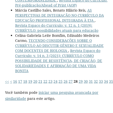
CONTEMPORANEIDADE
,
Revista Espaço do Currículo:
Pré-publicação/Ahead of Print (AOP)
Márcia Castilho Sales, Renato Hilário Reis,
AS
PERSPECTIVAS DE INTEGRAÇÃO NO CURRÍCULO DA
EDUCAÇÃO PROFISSIONAL INTEGRADA À EJA
,
Revista Espaço do Currículo: v. 12 n. 1 (2019):
CURRÍCULO: possibilidades atuais para educação
Celina Gabriela Leite Bomfim, Edinaldo Medeiros
Carmo,
TECENDO CONSIDERAÇÕES SOBRE O
CURRÍCULO AO DISCUTIR GÊNERO E SEXUALIDADE
COM DOCENTES DE BIOLOGIA
,
Revista Espaço do
Currículo: v. 14 n. 3 (2021): CURRÍCULO COMO
POSSIBILIDADE DE RESISTÊNCIA, DE CRIAÇÃO, DE
SOLIDARIEDADES E AFIRMAÇÃO DE UMA VIDA
BONITA
<<
<
16
17
18
19
20
21
22
23
24
25
26
27
28
29
30
31
32
33
34
35
Você também pode
iniciar uma pesquisa avançada por
similaridade
para este artigo.