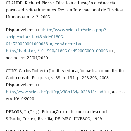
CLAUDE, Richard Pierre. Direito à educação e educação
para os direitos humanos. Revista Internacional de Direitos
Humanos, a, v. 2, 2005.
Disponível em << <
http://www.scielo.br/scielo.php?
script=sci_arttext&pid=S1806-
64452005000100003&lng=en&nrm=iso
.
http://dx.doi.org/10.1590/S1806-64452005000100003
.>>,
acesso em 25/04/2020.
CURY, Carlos Roberto Jamil. A educação básica como direito.
Cadernos de Pesquisa, v. 38, n. 134, p. 293-303, 2008.
Disponível em <<
http://www.scielo.br/pdf/cp/v38n134/a0238134.pdf
>>, acesso
em 10/10/2020.
DELORS, J. (Org.). Educação: um tesouro a descobrir.
S.Paulo, Cortez; Brasília, DF: MEC: UNESCO, 1999.