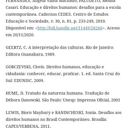
FERNANDES, Angela Viana Machado; PALUDETO, Melina
Casari. Educação e direitos humanos: desafios para a escola
contemporânea. Cadernos CEDES. Centro de Estudos
Educação e Sociedade, v. 30, n. 81, p. 233-249, 2010.
Disponível em: <
http://hdl.handle.net/11449/28266
>. Acesso
em 20/11/2020.
GEERTZ, C. A interpretação das culturas. Rio de Janeiro:
Editora Guanabara, 1989.
GORCZEVSKI, Clovis. Direitos humanos, educação e
cidadania: conhecer, educar, praticar. 1. ed. Santa Cruz do
Sul: EDUNISC, 2009.
HUME, D. Tratado da natureza humana. Tradução de
Débora Danowski. São Paulo: Unesp: Imprensa Oficial, 2001
LEWIS, Biorn Maybury e RANINCHESKI, Sonia. Desafios aos
direitos humanos no Brasil Contemporâneo. Brasília:
CAPES/VERBENA, 2011.