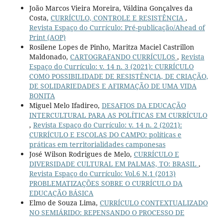
João Marcos Vieira Moreira, Váldina Gonçalves da
Costa,
CURRÍCULO, CONTROLE E RESISTÊNCIA
,
Revista Espaço do Currículo: Pré-publicação/Ahead of
Print (AOP)
Rosilene Lopes de Pinho, Maritza Maciel Castrillon
Maldonado,
CARTOGRAFANDO CURRÍCULOS
,
Revista
Espaço do Currículo: v. 14 n. 3 (2021): CURRÍCULO
COMO POSSIBILIDADE DE RESISTÊNCIA, DE CRIAÇÃO,
DE SOLIDARIEDADES E AFIRMAÇÃO DE UMA VIDA
BONITA
Miguel Melo Ifadireo,
DESAFIOS DA EDUCAÇÃO
INTERCULTURAL PARA AS POLÍTICAS EM CURRÍCULO
,
Revista Espaço do Currículo: v. 14 n. 2 (2021):
CURRÍCULO E ESCOLAS DO CAMPO: políticas e
práticas em territorialidades camponesas
José Wilson Rodrigues de Melo,
CURRÍCULO E
DIVERSIDADE CULTURAL EM PALMAS, TO: BRASIL
,
Revista Espaço do Currículo: Vol.6 N.1 (2013)
PROBLEMATIZAÇÕES SOBRE O CURRÍCULO DA
EDUCAÇÃO BÁSICA
Elmo de Souza Lima,
CURRÍCULO CONTEXTUALIZADO
NO SEMIÁRIDO: REPENSANDO O PROCESSO DE