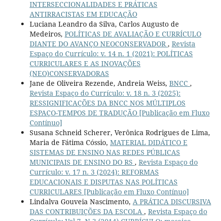
INTERSECCIONALIDADES E PRÁTICAS
ANTIRRACISTAS EM EDUCAÇÃO
Luciana Leandro da Silva, Carlos Augusto de
Medeiros,
POLÍTICAS DE AVALIAÇÃO E CURRÍCULO
DIANTE DO AVANÇO NEOCONSERVADOR
,
Revista
Espaço do Currículo: v. 14 n. 1 (2021): POLÍTICAS
CURRICULARES E AS INOVAÇÕES
(NEO)CONSERVADORAS
Jane de Oliveira Rezende, Andreia Weiss,
BNCC
,
Revista Espaço do Currículo: v. 18 n. 3 (2025):
RESSIGNIFICAÇÕES DA BNCC NOS MÚLTIPLOS
ESPAÇO-TEMPOS DE TRADUÇÃO [Publicação em Fluxo
Contínuo]
Susana Schneid Scherer, Verônica Rodrigues de Lima,
Maria de Fátima Cóssio,
MATERIAL DIDÁTICO E
SISTEMAS DE ENSINO NAS REDES PÚBLICAS
MUNICIPAIS DE ENSINO DO RS
,
Revista Espaço do
Currículo: v. 17 n. 3 (2024): REFORMAS
EDUCACIONAIS E DISPUTAS NAS POLÍTICAS
CURRICULARES [Publicação em Fluxo Contínuo]
Lindalva Gouveia Nascimento,
A PRÁTICA DISCURSIVA
DAS CONTRIBUIÇÕES DA ESCOLA
,
Revista Espaço do