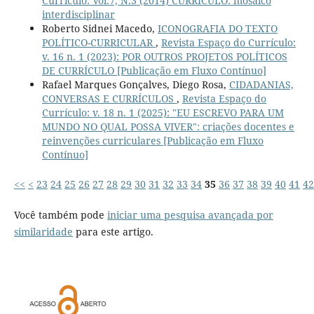
Currículo: Vol.7, N.3 (2014) CURRÍCULO: mosaico
interdisciplinar
Roberto Sidnei Macedo,
ICONOGRAFIA DO TEXTO
POLÍTICO-CURRICULAR
,
Revista Espaço do Currículo:
v. 16 n. 1 (2023): POR OUTROS PROJETOS POLÍTICOS
DE CURRÍCULO [Publicação em Fluxo Contínuo]
Rafael Marques Gonçalves, Diego Rosa,
CIDADANIAS,
CONVERSAS E CURRÍCULOS
,
Revista Espaço do
Currículo: v. 18 n. 1 (2025): "EU ESCREVO PARA UM
MUNDO NO QUAL POSSA VIVER": criações docentes e
reinvenções curriculares [Publicação em Fluxo
Contínuo]
<<
<
23
24
25
26
27
28
29
30
31
32
33
34
35
36
37
38
39
40
41
42
Você também pode
iniciar uma pesquisa avançada por
similaridade
para este artigo.