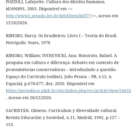
POZZOLI, Lafayette. Cultura dos direitos humanos.
id/496891, 2003. Disponível em <<
http://www2.senado.leg.br/bdsf/item/id/877
>>, acesso em
15/10/2020.
RIBEIRO, Darcy. Os brasileiros: Livro I – Teoria do Brasil.
Petrópolis: Vozes, 1978
RIBEIRO, William; IVENEVICKI, Ana; Honorato, Rafael. A
pesquisa em cultura e diferença: debates em contexto de
proeminências conservadoras – introduzindo a questão.
Espaço do Currículo (online), João Pessoa – PB, v.13, n.
Espacial, p.670-677, dez. 2020. Disponível em
https://periodicos.ufpb.br/ojs2/index.php/rec/article/view/5663
. Acesso em 28/12/2020.
SACRISTÁN, Gimeno. Curriculum y diversidade cultural.
Revista Educación y Sociedad, n.11, Madrid, 1992, p.127 –
153.