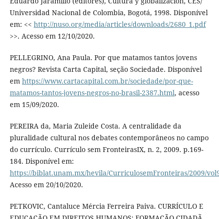
Eduardo Jaramillo (editores), Cultura y globalización, CES/
Universidad Nacional de Colombia, Bogotá, 1998. Disponível
em: <<
http://nuso.org/media/articles/downloads/2680_1.pdf
>>. Acesso em 12/10/2020.
PELLEGRINO, Ana Paula. Por que matamos tantos jovens
negros? Revista Carta Capital, seção Sociedade. Disponível
em
https://www.cartacapital.com.br/sociedade/por-que-
matamos-tantos-jovens-negros-no-brasil-2387.html
, acesso
em 15/09/2020.
PEREIRA da, Maria Zuleide Costa. A centralidade da
pluralidade cultural nos debates contemporâneos no campo
do currículo. Currículo sem FronteirasIX, n. 2, 2009. p.169-
184. Disponível em:
https://biblat.unam.mx/hevila/CurriculosemFronteiras/2009/vol
Acesso em 20/10/2020.
PETKOVIC, Cantaluce Mércia Ferreira Paiva. CURRÍCULO E
EDUCAÇÃO EM DIREITOS HUMANOS: FORMAÇÃO CIDADÃ