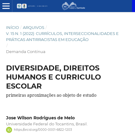
INÍCIO
/
ARQUIVOS
/
V. 15 N. 1 (2022): CURRÍCULOS, INTERSECCIONALIDADES E
PRÁTICAS ANTIRRACISTAS EM EDUCAÇÃO
/
Demanda Contínua
DIVERSIDADE, DIREITOS
HUMANOS E CURRICULO
ESCOLAR
primeiras aproximações ao objeto de estudo
Jose Wilson Rodrigues de Melo
Universidade Federal do Tocantins, Brasil.
https://orcid.org/0000-0001-6822-1203