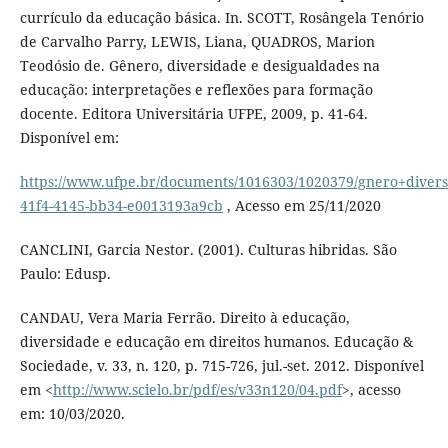
currículo da educação básica. In. SCOTT, Rosângela Tenório
de Carvalho Parry, LEWIS, Liana, QUADROS, Marion
Teodósio de. Gênero, diversidade e desigualdades na
educação: interpretações e reflexões para formação
docente. Editora Universitária UFPE, 2009, p. 41-64.
Disponível em:
https://www.ufpe.br/documents/1016303/1020379/gnero+diver
41f4-4145-bb34-e0013193a9cb
, Acesso em 25/11/2020
CANCLINI, Garcia Nestor. (2001). Culturas hibridas. São
Paulo: Edusp.
CANDAU, Vera Maria Ferrão. Direito à educação,
diversidade e educação em direitos humanos. Educação &
Sociedade, v. 33, n. 120, p. 715-726, jul.-set. 2012. Disponível
em <
http://www.scielo.br/pdf/es/v33n120/04.pdf
>, acesso
em: 10/03/2020.