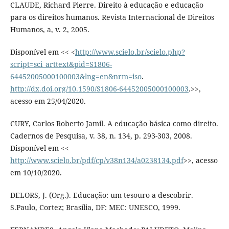
CLAUDE, Richard Pierre. Direito à educação e educação
para os direitos humanos. Revista Internacional de Direitos
Humanos, a, v. 2, 2005.
Disponível em << <
http://www.scielo.br/scielo.php?
script=sci_arttext&pid=S1806-
64452005000100003&lng=en&nrm=iso
.
http://dx.doi.org/10.1590/S1806-64452005000100003
.>>,
acesso em 25/04/2020.
CURY, Carlos Roberto Jamil. A educação básica como direito.
Cadernos de Pesquisa, v. 38, n. 134, p. 293-303, 2008.
Disponível em <<
http://www.scielo.br/pdf/cp/v38n134/a0238134.pdf
>>, acesso
em 10/10/2020.
DELORS, J. (Org.). Educação: um tesouro a descobrir.
S.Paulo, Cortez; Brasília, DF: MEC: UNESCO, 1999.