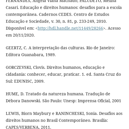
FERNANDES, Angela Viana Machado; PALUDETO, Melina
Casari. Educação e direitos humanos: desafios para a escola
contemporânea. Cadernos CEDES. Centro de Estudos
Educação e Sociedade, v. 30, n. 81, p. 233-249, 2010.
Disponível em: <
http://hdl.handle.net/11449/28266
>. Acesso
em 20/11/2020.
GEERTZ, C. A interpretação das culturas. Rio de Janeiro:
Editora Guanabara, 1989.
GORCZEVSKI, Clovis. Direitos humanos, educação e
cidadania: conhecer, educar, praticar. 1. ed. Santa Cruz do
Sul: EDUNISC, 2009.
HUME, D. Tratado da natureza humana. Tradução de
Débora Danowski. São Paulo: Unesp: Imprensa Oficial, 2001
LEWIS, Biorn Maybury e RANINCHESKI, Sonia. Desafios aos
direitos humanos no Brasil Contemporâneo. Brasília:
CAPES/VERBENA, 2011.