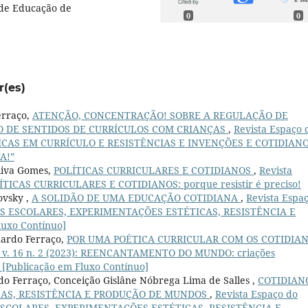
 de Educação de
0
0
r(es)
erraço,
ATENÇÃO, CONCENTRAÇÃO! SOBRE A REGULAÇÃO DE
O DE SENTIDOS DE CURRÍCULOS COM CRIANÇAS
,
Revista Espaço 
OLÍTICAS EM CURRÍCULO E RESISTÊNCIAS E INVENÇÕES E COTIDIAN
A!”
liva Gomes,
POLÍTICAS CURRICULARES E COTIDIANOS
,
Revista
POLÍTICAS CURRICULARES E COTIDIANOS: porque resistir é preciso!
ovsky ,
A SOLIDÃO DE UMA EDUCAÇÃO COTIDIANA
,
Revista Espa
DIANOS ESCOLARES, EXPERIMENTAÇÕES ESTÉTICAS, RESISTÊNCIA E
uxo Contínuo]
uardo Ferraço,
POR UMA POÉTICA CURRICULAR COM OS COTIDIA
o: v. 16 n. 2 (2023): REENCANTAMENTO DO MUNDO: criações
 [Publicação em Fluxo Contínuo]
do Ferraço, Conceição Gislâne Nóbrega Lima de Salles ,
COTIDIAN
CAS, RESISTÊNCIA E PRODUÇÃO DE MUNDOS
,
Revista Espaço do
NOS ESCOLARES, EXPERIMENTAÇÕES ESTÉTICAS, RESISTÊNCIA E