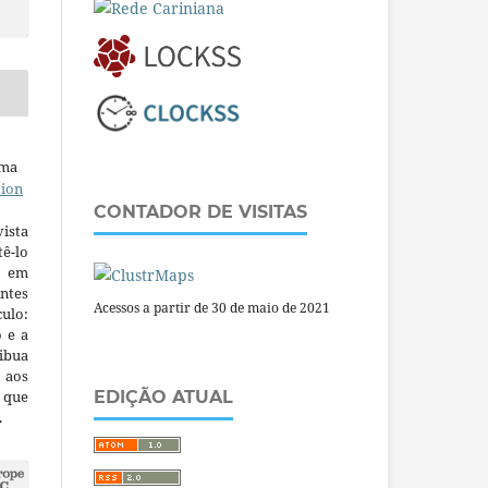
uma
tion
CONTADOR DE VISITAS
ista
ê-lo
m em
ntes
Acessos a partir de 30 de maio de 2021
culo:
o e a
ibua
 aos
a que
EDIÇÃO ATUAL
.