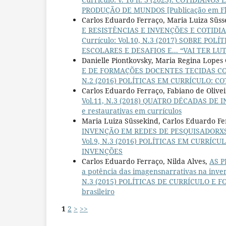
PRODUÇÃO DE MUNDOS [Publicação em Fl
Carlos Eduardo Ferraço, Maria Luiza Süs
E RESISTÊNCIAS E INVENÇÕES E COTIDIA
Currículo: Vol.10, N.3 (2017) SOBRE P
ESCOLARES E DESAFIOS E... “VAI TER LUT
Danielle Piontkovsky, Maria Regina Lope
E DE FORMAÇÕES DOCENTES TECIDAS C
N.2 (2016) POLÍTICAS EM CURRÍCULO: C
Carlos Eduardo Ferraço, Fabiano de Olive
Vol.11, N.3 (2018) QUATRO DÉCADAS DE 
e restaurativas em currículos
Maria Luiza Süssekind, Carlos Eduardo F
INVENÇÃO EM REDES DE PESQUISADORXS: p
Vol.9, N.3 (2016) POLÍTICAS EM CURRÍC
INVENÇÕES
Carlos Eduardo Ferraço, Nilda Alves,
AS P
a potência das imagensnarrativas na inve
N.3 (2015) POLÍTICAS DE CURRÍCULO E FO
brasileiro
1
2
>
>>