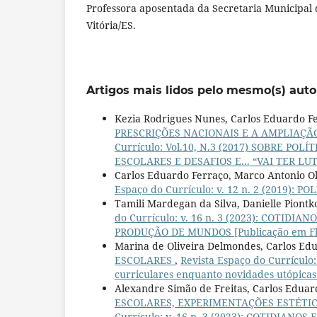
Professora aposentada da Secretaria Municipal
Vitória/ES.
Artigos mais lidos pelo mesmo(s) auto
Kezia Rodrigues Nunes, Carlos Eduardo F
PRESCRIÇÕES NACIONAIS E A AMPLIAÇÃ
Currículo: Vol.10, N.3 (2017) SOBRE P
ESCOLARES E DESAFIOS E... “VAI TER LUT
Carlos Eduardo Ferraço, Marco Antonio O
Espaço do Currículo: v. 12 n. 2 (2019): 
Tamili Mardegan da Silva, Danielle Piontk
do Currículo: v. 16 n. 3 (2023): COTI
PRODUÇÃO DE MUNDOS [Publicação em Fl
Marina de Oliveira Delmondes, Carlos Ed
ESCOLARES
,
Revista Espaço do Currícul
curriculares enquanto novidades utópicas
Alexandre Simão de Freitas, Carlos Eduar
ESCOLARES, EXPERIMENTAÇÕES ESTÉTI
Currículo: v. 16 n. 3 (2023): COTIDIA