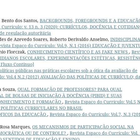
a Bento dos Santos,
BACKGROUNDS, FOREGROUNDS E A EDUCAÇÃ
o Currículo: v. 13 n. 3 (2020): CURRÍCULOS, DOCÊNCIA E COTIDIAN
de regulação autoritária
rdes de Azevedo Soares, Roberto Derivaldo Anselmo,
INDISCIPLIN
evista Espaço do Currículo: Vol.9, N.1 (2016) EDUCAÇÃO E JUVEN
nio Florczak,
CONHECIMENTO CIENTÍFICO E AS FAKE NEWS
,
Rev
): COTIDIANOS ESCOLARES, EXPERIMENTAÇÕES ESTÉTICAS, RESISTÊN
Fluxo Contínuo]
líticas públicas nas práticas escolares sob a ótica da avaliação de
ulo: Vol.4 N.2 (2012) AVALIAÇÃO DAS POLÍTICAS DE CURRÍCULO; d
a Souza,
QUAL FORMAÇÃO DE PROFESSORES? PARA QUAL
 DE BOLSAS DE INICIAÇÃO À DOCÊNCIA (PIBID) E SUAS
CONHECIMENTO E FORMAÇÃO
,
Revista Espaço do Currículo: Vol.5 
 POLÍTICAS CURRICULARES NO BRASIL
ÓFICOS DA EDUCAÇÃO
,
Revista Espaço do Currículo: Vol.7, N.3 (20
a Rosa Marques,
OS MECANISMOS DE PARTICIPAÇÃO SOCIAL NA
MOCRÁTICA OU DE CONTROLE?
,
Revista Espaço do Currículo: Vol. 
DO SENTIDOS DE EDUCAÇÃO E ENSINO