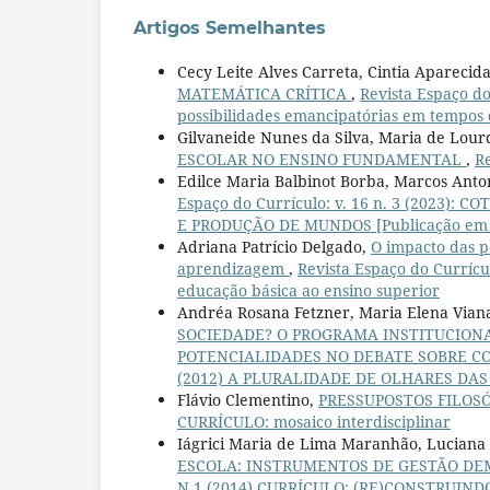
Artigos Semelhantes
Cecy Leite Alves Carreta, Cintia Aparecid
MATEMÁTICA CRÍTICA
,
Revista Espaço d
possibilidades emancipatórias em tempos 
Gilvaneide Nunes da Silva, Maria de Lou
ESCOLAR NO ENSINO FUNDAMENTAL
,
R
Edilce Maria Balbinot Borba, Marcos Anto
Espaço do Currículo: v. 16 n. 3 (2023
E PRODUÇÃO DE MUNDOS [Publicação em 
Adriana Patrício Delgado,
O impacto das po
aprendizagem
,
Revista Espaço do Curríc
educação básica ao ensino superior
Andréa Rosana Fetzner, Maria Elena Vian
SOCIEDADE? O PROGRAMA INSTITUCIONAL
POTENCIALIDADES NO DEBATE SOBRE 
(2012) A PLURALIDADE DE OLHARES DAS
Flávio Clementino,
PRESSUPOSTOS FILOS
CURRÍCULO: mosaico interdisciplinar
Iágrici Maria de Lima Maranhão, Lucian
ESCOLA: INSTRUMENTOS DE GESTÃO DE
N.1 (2014) CURRÍCULO: (RE)CONSTRUIN