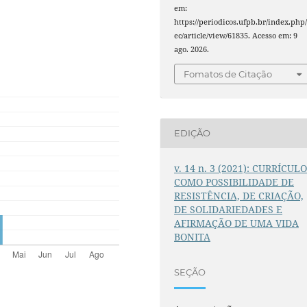
em:
https://periodicos.ufpb.br/index.php/
ec/article/view/61835. Acesso em: 9
ago. 2026.
Fomatos de Citação
EDIÇÃO
v. 14 n. 3 (2021): CURRÍCUL
COMO POSSIBILIDADE DE
RESISTÊNCIA, DE CRIAÇÃO,
DE SOLIDARIEDADES E
AFIRMAÇÃO DE UMA VIDA
BONITA
SEÇÃO