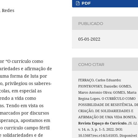
PDF
, Redes
PUBLICADO
05-01-2022
or “O currículo como
COMO CITAR
idariedades e afirmação de
 uma forma de luta por
FERRAÇO, Carlos Eduardo;
, privilegiou os saberes-
PIONTKOVSKY, Danielle; GOMES,
colas, em especial as
Marco Antonio Oliva; GOMES, Maria
dendo a vida como
Regina Lopes. O CURRÍCULO COMO
as. Tendo em vista os
POSSIBILIDADE DE RESISTÊNCIA, D
CRIAÇÃO, DE SOLIDARIEDADES E
marcados por discursos
AFIRMAÇÃO DE UMA VIDA BONITA.
esperança, apostamos em
Revista Espaço do Currículo
,
[S. l.]
,
 currículo campo fértil
v. 14, n. 3, p. 1–5, 2022. DOI:
de solidariedades e de
10.15687/rec.v14i3.61835. Disponível