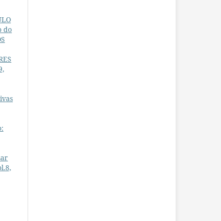
ULO
o do
OS
RES
9,
ivas
o:
sar
l.8,