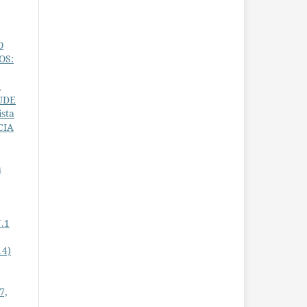
O
OS:
A
TUDE
ista
CIA
a
N.1
14)
7,