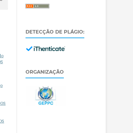
DETECÇÃO DE PLÁGIO:
do
OS
ORGANIZAÇÃO
ço
NOS
OS