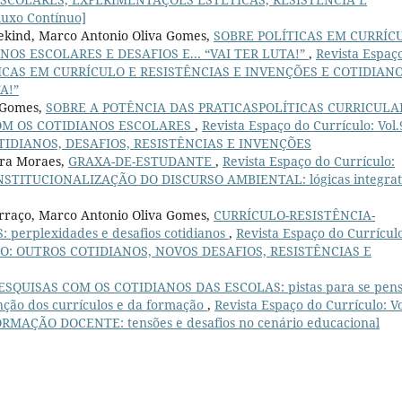
uxo Contínuo]
sekind, Marco Antonio Oliva Gomes,
SOBRE POLÍTICAS EM CURRÍC
NOS ESCOLARES E DESAFIOS E... “VAI TER LUTA!”
,
Revista Espaç
OLÍTICAS EM CURRÍCULO E RESISTÊNCIAS E INVENÇÕES E COTIDIAN
A!”
s Gomes,
SOBRE A POTÊNCIA DAS PRATICASPOLÍTICAS CURRICULA
OM OS COTIDIANOS ESCOLARES
,
Revista Espaço do Currículo: Vol.
OTIDIANOS, DESAFIOS, RESISTÊNCIAS E INVENÇÕES
ira Moraes,
GRAXA-DE-ESTUDANTE
,
Revista Espaço do Currículo:
INSTITUCIONALIZAÇÃO DO DISCURSO AMBIENTAL: lógicas integrat
erraço, Marco Antonio Oliva Gomes,
CURRÍCULO-RESISTÊNCIA-
erplexidades e desafios cotidianos
,
Revista Espaço do Currícul
ULO: OUTROS COTIDIANOS, NOVOS DESAFIOS, RESISTÊNCIAS E
ESQUISAS COM OS COTIDIANOS DAS ESCOLAS: pistas para se pen
nção dos currículos e da formação
,
Revista Espaço do Currículo: Vo
RMAÇÃO DOCENTE: tensões e desafios no cenário educacional