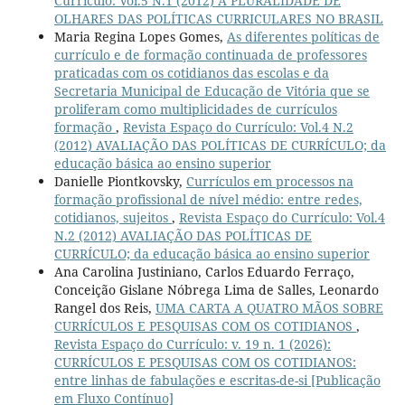
Currículo: Vol.5 N.1 (2012) A PLURALIDADE DE
OLHARES DAS POLÍTICAS CURRICULARES NO BRASIL
Maria Regina Lopes Gomes,
As diferentes políticas de
currículo e de formação continuada de professores
praticadas com os cotidianos das escolas e da
Secretaria Municipal de Educação de Vitória que se
proliferam como multiplicidades de currículos
formação
,
Revista Espaço do Currículo: Vol.4 N.2
(2012) AVALIAÇÃO DAS POLÍTICAS DE CURRÍCULO; da
educação básica ao ensino superior
Danielle Piontkovsky,
Currículos em processos na
formação profissional de nível médio: entre redes,
cotidianos, sujeitos
,
Revista Espaço do Currículo: Vol.4
N.2 (2012) AVALIAÇÃO DAS POLÍTICAS DE
CURRÍCULO; da educação básica ao ensino superior
Ana Carolina Justiniano, Carlos Eduardo Ferraço,
Conceição Gislane Nóbrega Lima de Salles, Leonardo
Rangel dos Reis,
UMA CARTA A QUATRO MÃOS SOBRE
CURRÍCULOS E PESQUISAS COM OS COTIDIANOS
,
Revista Espaço do Currículo: v. 19 n. 1 (2026):
CURRÍCULOS E PESQUISAS COM OS COTIDIANOS:
entre linhas de fabulações e escritas-de-si [Publicação
em Fluxo Contínuo]