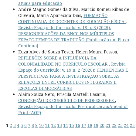
atuais para educação
André Magno Gomes da Silva, Marcio Romeu Ribas de
Oliveira, Maria Aparecida Dias,
FORMAÇÃO
CONTINUADA DE DOCENTES DE EDUCAÇÃO FÍSICA
,
Revista Espaço do Currículo: v. 18 n. 3 (2025):
RESSIGNIFICAÇÕES DA BNCC NOS MÚLTIPLOS
ESPAÇO-TEMPOS DE TRADUÇÃO [Publicação em Fluxo
Contínuo]
Euza Alves de Souza Tesch, Helen Moura Pessoa,
REFLEXÕES SOBRE A INFLUÊNCIA DA
COLONIALIDADE NO CURRÍCULO ESCOLAR
,
Revista
Espaço do Currículo: v. 19 n. 2 (2026): TENDÊNCIAS E
PERSPECTIVAS PARA A INVESTIGAÇÃO SOBRE AS
RELAÇÕES ENTRE CURRÍCULOS INTEGRADOS E
ESCOLAS DEMOCRÁTICAS
Alaim Souza Neto, Priscila Martelli Casarin,
CONCEPÇÃO DE CURRÍCULO DE PROFESSORES
,
Revista Espaço do Currículo: Pré-publicação/Ahead of
Print (AOP)
1
2
3
4
5
6
7
8
9
10
11
12
13
14
15
16
17
18
19
20
21
22
23
24
25