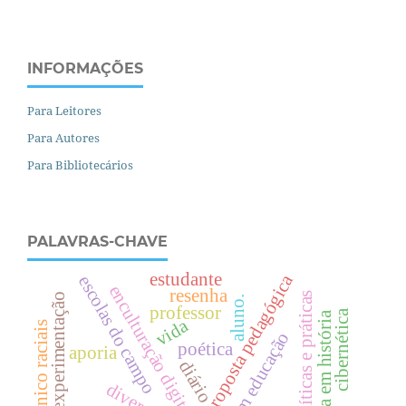
INFORMAÇÕES
Para Leitores
Para Autores
Para Bibliotecários
PALAVRAS-CHAVE
estudante
proposta pedagógica
escolas do campo
enculturação digital
resenha
políticas e práticas
experimentação
aluno.
professor
cibernética
licenciatura em história
vida
relações étnico raciais
poética
aporia
diário