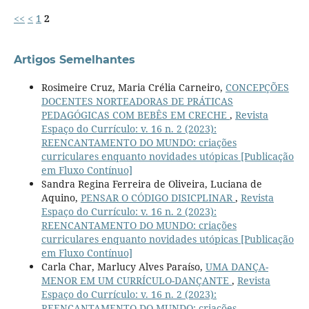
<<
<
1
2
Artigos Semelhantes
Rosimeire Cruz, Maria Crélia Carneiro,
CONCEPÇÕES
DOCENTES NORTEADORAS DE PRÁTICAS
PEDAGÓGICAS COM BEBÊS EM CRECHE
,
Revista
Espaço do Currículo: v. 16 n. 2 (2023):
REENCANTAMENTO DO MUNDO: criações
curriculares enquanto novidades utópicas [Publicação
em Fluxo Contínuo]
Sandra Regina Ferreira de Oliveira, Luciana de
Aquino,
PENSAR O CÓDIGO DISICPLINAR
,
Revista
Espaço do Currículo: v. 16 n. 2 (2023):
REENCANTAMENTO DO MUNDO: criações
curriculares enquanto novidades utópicas [Publicação
em Fluxo Contínuo]
Carla Char, Marlucy Alves Paraíso,
UMA DANÇA-
MENOR EM UM CURRÍCULO-DANÇANTE
,
Revista
Espaço do Currículo: v. 16 n. 2 (2023):
REENCANTAMENTO DO MUNDO: criações