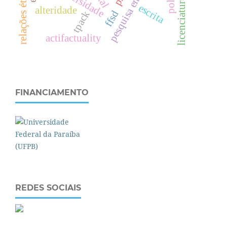
pesquisa em educação
diversidade
escrita
alteridade
ffsd
tpack
actifactuality
FINANCIAMENTO
REDES SOCIAIS