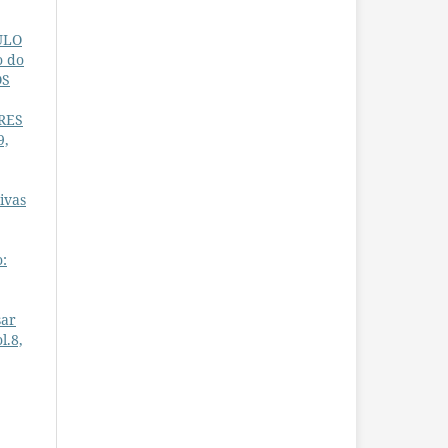
ULO
o do
OS
RES
9,
ivas
o:
sar
l.8,