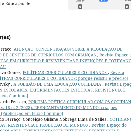
 de Educação de
0
0
r(es)
erraço,
ATENÇÃO, CONCENTRAÇÃO! SOBRE A REGULAÇÃO DE
O DE SENTIDOS DE CURRÍCULOS COM CRIANÇAS
,
Revista Espaço 
OLÍTICAS EM CURRÍCULO E RESISTÊNCIAS E INVENÇÕES E COTIDIAN
A!”
liva Gomes,
POLÍTICAS CURRICULARES E COTIDIANOS
,
Revista
POLÍTICAS CURRICULARES E COTIDIANOS: porque resistir é preciso!
ovsky ,
A SOLIDÃO DE UMA EDUCAÇÃO COTIDIANA
,
Revista Espa
DIANOS ESCOLARES, EXPERIMENTAÇÕES ESTÉTICAS, RESISTÊNCIA E
uxo Contínuo]
uardo Ferraço,
POR UMA POÉTICA CURRICULAR COM OS COTIDIA
o: v. 16 n. 2 (2023): REENCANTAMENTO DO MUNDO: criações
 [Publicação em Fluxo Contínuo]
do Ferraço, Conceição Gislâne Nóbrega Lima de Salles ,
COTIDIAN
CAS, RESISTÊNCIA E PRODUÇÃO DE MUNDOS
,
Revista Espaço do
NOS ESCOLARES, EXPERIMENTAÇÕES ESTÉTICAS, RESISTÊNCIA E