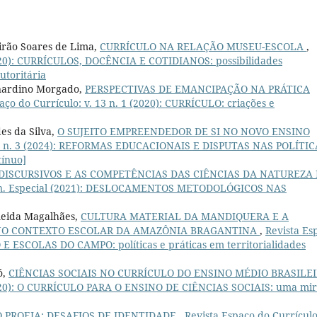
irão Soares de Lima,
CURRÍCULO NA RELAÇÃO MUSEU-ESCOLA
,
(2020): CURRÍCULOS, DOCÊNCIA E COTIDIANOS: possibilidades
utoritária
rnardino Morgado,
PERSPECTIVAS DE EMANCIPAÇÃO NA PRÁTICA
aço do Currículo: v. 13 n. 1 (2020): CURRÍCULO: criações e
es da Silva,
O SUJEITO EMPREENDEDOR DE SI NO NOVO ENSINO
. 17 n. 3 (2024): REFORMAS EDUCACIONAIS E DISPUTAS NAS POLÍTI
ínuo]
ISCURSIVOS E AS COMPETÊNCIAS DAS CIÊNCIAS DA NATUREZA
 14 n. Especial (2021): DESLOCAMENTOS METODOLÓGICOS NAS
meida Magalhães,
CULTURA MATERIAL DA MANDIQUERA E A
 NO CONTEXTO ESCOLAR DA AMAZÔNIA BRAGANTINA
,
Revista Es
O E ESCOLAS DO CAMPO: políticas e práticas em territorialidades
ó,
CIÊNCIAS SOCIAIS NO CURRÍCULO DO ENSINO MÉDIO BRASILE
 (2020): O CURRÍCULO PARA O ENSINO DE CIÊNCIAS SOCIAIS: uma mi
 PROEJA: DESAFIOS DE IDENTIDADE
,
Revista Espaço do Currículo