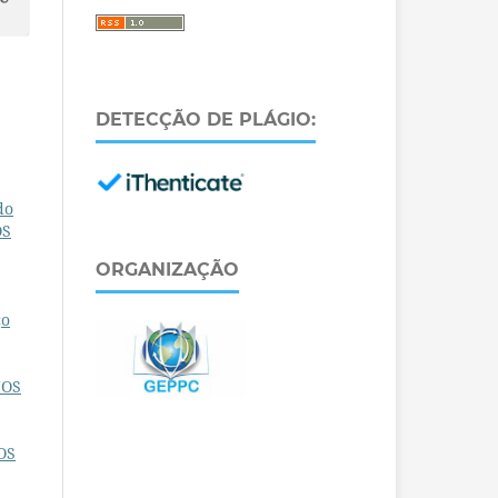
DETECÇÃO DE PLÁGIO:
do
OS
ORGANIZAÇÃO
ço
NOS
OS