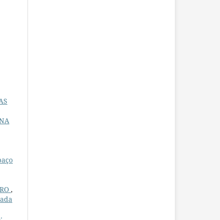
CAS
 NA
paço
IRO
,
rada
: