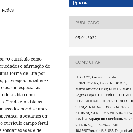
PDF
, Redes
PUBLICADO
05-01-2022
or “O currículo como
COMO CITAR
idariedades e afirmação de
 uma forma de luta por
FERRAÇO, Carlos Eduardo;
, privilegiou os saberes-
PIONTKOVSKY, Danielle; GOMES,
colas, em especial as
Marco Antonio Oliva; GOMES, Maria
dendo a vida como
Regina Lopes. O CURRÍCULO COMO
as. Tendo em vista os
POSSIBILIDADE DE RESISTÊNCIA, D
CRIAÇÃO, DE SOLIDARIEDADES E
marcados por discursos
AFIRMAÇÃO DE UMA VIDA BONITA.
esperança, apostamos em
Revista Espaço do Currículo
,
[S. l.]
,
 currículo campo fértil
v. 14, n. 3, p. 1–5, 2022. DOI:
de solidariedades e de
10.15687/rec.v14i3.61835. Disponível