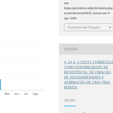
em:
https://periodicos.ufpb.br/index.php/
ec/article/view/61835. Acesso em: 8
ago. 2026.
Fomatos de Citação
EDIÇÃO
v. 14 n. 3 (2021): CURRÍCUL
COMO POSSIBILIDADE DE
RESISTÊNCIA, DE CRIAÇÃO,
DE SOLIDARIEDADES E
AFIRMAÇÃO DE UMA VIDA
BONITA
SEÇÃO