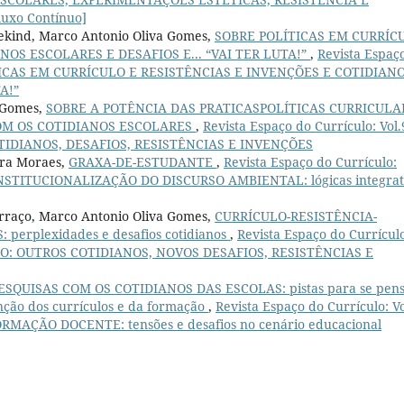
uxo Contínuo]
sekind, Marco Antonio Oliva Gomes,
SOBRE POLÍTICAS EM CURRÍC
NOS ESCOLARES E DESAFIOS E... “VAI TER LUTA!”
,
Revista Espaç
OLÍTICAS EM CURRÍCULO E RESISTÊNCIAS E INVENÇÕES E COTIDIAN
A!”
s Gomes,
SOBRE A POTÊNCIA DAS PRATICASPOLÍTICAS CURRICULA
OM OS COTIDIANOS ESCOLARES
,
Revista Espaço do Currículo: Vol.
OTIDIANOS, DESAFIOS, RESISTÊNCIAS E INVENÇÕES
ira Moraes,
GRAXA-DE-ESTUDANTE
,
Revista Espaço do Currículo:
INSTITUCIONALIZAÇÃO DO DISCURSO AMBIENTAL: lógicas integrat
erraço, Marco Antonio Oliva Gomes,
CURRÍCULO-RESISTÊNCIA-
erplexidades e desafios cotidianos
,
Revista Espaço do Currícul
ULO: OUTROS COTIDIANOS, NOVOS DESAFIOS, RESISTÊNCIAS E
ESQUISAS COM OS COTIDIANOS DAS ESCOLAS: pistas para se pen
nção dos currículos e da formação
,
Revista Espaço do Currículo: Vo
RMAÇÃO DOCENTE: tensões e desafios no cenário educacional