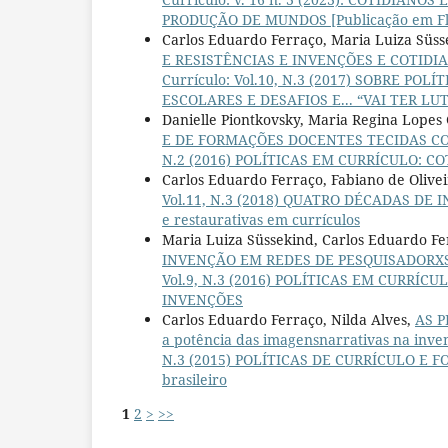
PRODUÇÃO DE MUNDOS [Publicação em Fl
Carlos Eduardo Ferraço, Maria Luiza Süs
E RESISTÊNCIAS E INVENÇÕES E COTIDIA
Currículo: Vol.10, N.3 (2017) SOBRE P
ESCOLARES E DESAFIOS E... “VAI TER LUT
Danielle Piontkovsky, Maria Regina Lope
E DE FORMAÇÕES DOCENTES TECIDAS C
N.2 (2016) POLÍTICAS EM CURRÍCULO: C
Carlos Eduardo Ferraço, Fabiano de Olive
Vol.11, N.3 (2018) QUATRO DÉCADAS DE 
e restaurativas em currículos
Maria Luiza Süssekind, Carlos Eduardo F
INVENÇÃO EM REDES DE PESQUISADORXS: p
Vol.9, N.3 (2016) POLÍTICAS EM CURRÍC
INVENÇÕES
Carlos Eduardo Ferraço, Nilda Alves,
AS P
a potência das imagensnarrativas na inve
N.3 (2015) POLÍTICAS DE CURRÍCULO E FO
brasileiro
1
2
>
>>