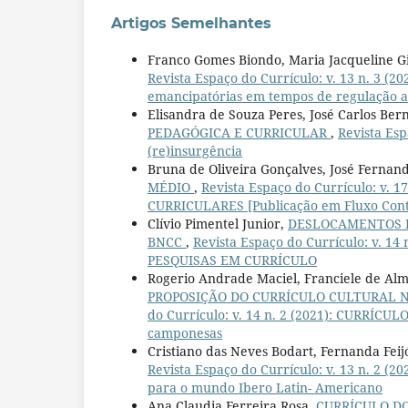
Artigos Semelhantes
Franco Gomes Biondo, Maria Jacqueline G
Revista Espaço do Currículo: v. 13 n. 3 
emancipatórias em tempos de regulação a
Elisandra de Souza Peres, José Carlos Be
PEDAGÓGICA E CURRICULAR
,
Revista Esp
(re)insurgência
Bruna de Oliveira Gonçalves, José Fernand
MÉDIO
,
Revista Espaço do Currículo: v
CURRICULARES [Publicação em Fluxo Cont
Clívio Pimentel Junior,
DESLOCAMENTOS D
BNCC
,
Revista Espaço do Currículo: v.
PESQUISAS EM CURRÍCULO
Rogerio Andrade Maciel, Franciele de Al
PROPOSIÇÃO DO CURRÍCULO CULTURAL
do Currículo: v. 14 n. 2 (2021): CURRÍCUL
camponesas
Cristiano das Neves Bodart, Fernanda Feij
Revista Espaço do Currículo: v. 13 n. 2
para o mundo Ibero Latin- Americano
Ana Claudia Ferreira Rosa,
CURRÍCULO DO