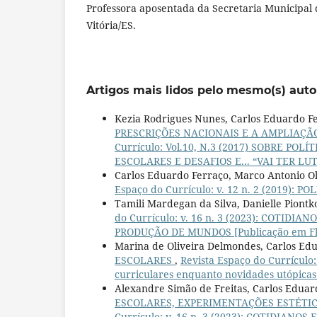
Professora aposentada da Secretaria Municipal
Vitória/ES.
Artigos mais lidos pelo mesmo(s) auto
Kezia Rodrigues Nunes, Carlos Eduardo F
PRESCRIÇÕES NACIONAIS E A AMPLIAÇÃ
Currículo: Vol.10, N.3 (2017) SOBRE P
ESCOLARES E DESAFIOS E... “VAI TER LUT
Carlos Eduardo Ferraço, Marco Antonio O
Espaço do Currículo: v. 12 n. 2 (2019): 
Tamili Mardegan da Silva, Danielle Piontk
do Currículo: v. 16 n. 3 (2023): COTI
PRODUÇÃO DE MUNDOS [Publicação em Fl
Marina de Oliveira Delmondes, Carlos Ed
ESCOLARES
,
Revista Espaço do Currícul
curriculares enquanto novidades utópicas
Alexandre Simão de Freitas, Carlos Eduar
ESCOLARES, EXPERIMENTAÇÕES ESTÉTI
Currículo: v. 16 n. 3 (2023): COTIDIA