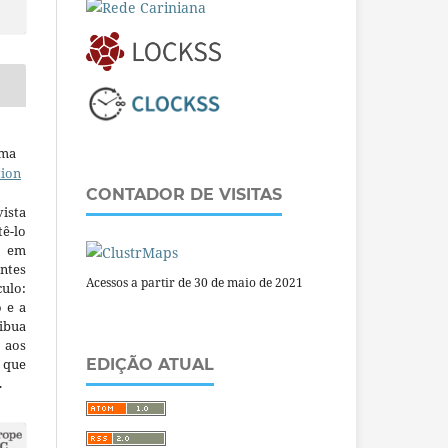
uma
tion
CONTADOR DE VISITAS
ista
ê-lo
m em
ntes
Acessos a partir de 30 de maio de 2021
culo:
o e a
ibua
 aos
a que
EDIÇÃO ATUAL
.