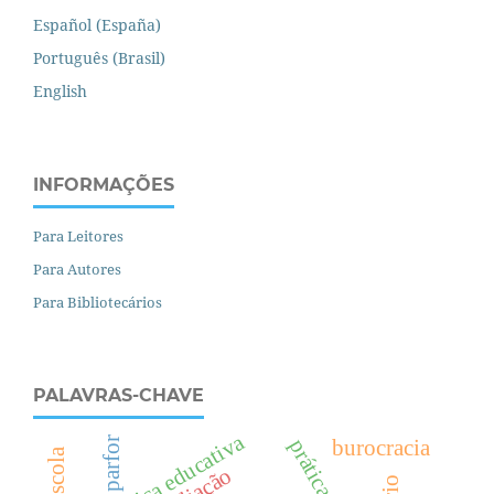
Español (España)
Português (Brasil)
English
INFORMAÇÕES
Para Leitores
Para Autores
Para Bibliotecários
PALAVRAS-CHAVE
política educativa
parfor
burocracia
pré-escola