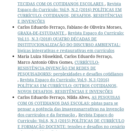
TECIDAS COM OS COTIDIANOS ESCOLARES
,
Revista
Espaço do Currículo: Vol.9, N.2 (2016) POLÍTICAS EM
CURRÍCULO: COTIDIANOS, DESAFIOS, RESISTÊNCIAS
E INVENÇÕES
Carlos Eduardo Ferraço, Fabiano de Oliveira Moraes,
GRAXA-DE-ESTUDANTE
,
Revista Espaço do Currículo:
Vol.11, N.3 (2018) QUATRO DÉCADAS DE
INSTITUCIONALIZAÇÃO DO DISCURSO AMBIENTAL:
lógicas integrativas e restaurativas em currículos
Maria Luiza Süssekind, Carlos Eduardo Ferraço,
Marco Antonio Oliva Gomes,
CURRÍCULO-
RESISTÊNCIA-INVENÇÃO EM REDES DE
PESQUISADORXS: perplexidades e desafios cotidianos
,
Revista Espaço do Currículo: Vol.9, N.3 (2016)
POLÍTICAS EM CURRÍCULO: OUTROS COTIDIANOS,
NOVOS DESAFIOS, RESISTÊNCIAS E INVENÇÕES
Carlos Eduardo Ferraço, Nilda Alves,
AS PESQUISAS
COM OS COTIDIANOS DAS ESCOLAS: pistas para se
pensar a potência das imagensnarrativas na invenção
dos currículos e da formação
,
Revista Espaço do
Currículo: Vol.8, N.3 (2015) POLÍTICAS DE CURRÍCULO
E FORMAÇÃO DOCENTE: tensões e desafios no cenário