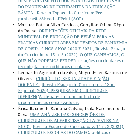
DESENVOLVIMENTO DOS PROCESSOS FUNCIONAIS
DO PSIQUISMO DE ESTUDANTES DA EDUCAÇÃO
BÁSICA
,
Revista Espaço do Currículo: Pré-
publicação/Ahead of Print (AOP)
Marluce Batista Silva Cardoso, Genylton Odilon Rêgo
da Rocha,
ORIENTAÇÕES OFICIAIS DA REDE
MUNICIPAL DE EDUCAÇÃO DE BELÉM PARA AS
PRÁTICAS CURRICULARES EM TEMPOS DE PANDEMIA
DE COVID-19 NOS ANOS 2020 E 2021
,
Revista Espaço
do Currículo: v. 15 n. 3 (2022): O QUE GANHAMOS, O
QUE NÃO PODEMOS PERDER: criações curriculares e
tecnologias nos cotidianos escolares
Leonardo Agostinho da Silva, Meyre-Ester Barbosa de
Oliveira,
CURRÍCULO, SEXUALIDADE E AÇÃO
DOCENTE
,
Revista Espaço do Currículo: v. 13 n.
Especial (2020): PESQUISA EM CURRÍCULO E
DIFERENÇA: debates em um contexto de
proeminências conservadoras
Érica Raiane de Santana Galvão, Leila Nascimento da
Silva,
UMA ANÁLISE DAS CONCEPÇÕES DE
CURRÍCULO E DE ALFABETIZAÇÃO LATENTES NA
BNCC
,
Revista Espaço do Currículo: v. 14 n. 2 (2021):
CURRÍCULO E ESCOLAS DO CAMPO: políticas e