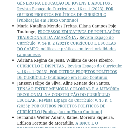
GÊNERO NA EDUCAÇÃO DE JOVENS E ADULTOS
,
Revista Espaço do Currículo: v. 16 n. 1 (2023): POR
OUTROS PROJETOS POLÍTICOS DE CURRÍCULO
[Publicação em Fluxo Contínuo]
Maria Natalina Mendes Freitas, Eliana Campos Pojo
Toutonge,
PROCESSOS EDUCATIVOS DE POPULAÇÕES
TRADICIONAIS DA AMAZÔNIA
,
Revista Espaço do
Currículo: v. 14 n. 2 (2021): CURRÍCULO E ESCOLAS
DO CAMPO: políticas e práticas em territorialidades
camponesas
Adriana Regina de Jesus, William de Goes Ribeiro,
CURRÍCULO E DISPUTAS
,
Revista Espaço do Currículo:
v. 16 n. 1 (2023): POR OUTROS PROJETOS POLÍTICOS
DE CURRÍCULO [Publicação em Fluxo Contínuo]
Janssen Felipe da Silva, Aline Renata dos Santos,
TENSÃO ENTRE MEMÓRIA COLONIAL E A MEMÓRIA
DECOLONIAL NA CONSTRUÇÃO DO CURRÍCULO
ESCOLAR
,
Revista Espaço do Currículo: v. 16 n. 1
(2023): POR OUTROS PROJETOS POLÍTICOS DE
CURRÍCULO [Publicação em Fluxo Contínuo]
Fernanda Welter Adams, Rafael Moreira Siqueira,
Edilson Fortuna de Moradillo,
A BNCC E O