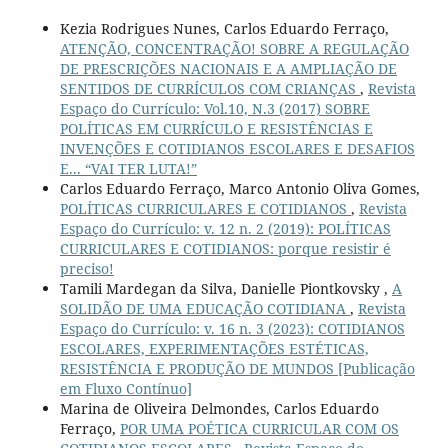
Kezia Rodrigues Nunes, Carlos Eduardo Ferraço,
ATENÇÃO, CONCENTRAÇÃO! SOBRE A REGULAÇÃO
DE PRESCRIÇÕES NACIONAIS E A AMPLIAÇÃO DE
SENTIDOS DE CURRÍCULOS COM CRIANÇAS
,
Revista
Espaço do Currículo: Vol.10, N.3 (2017) SOBRE
POLÍTICAS EM CURRÍCULO E RESISTÊNCIAS E
INVENÇÕES E COTIDIANOS ESCOLARES E DESAFIOS
E... “VAI TER LUTA!”
Carlos Eduardo Ferraço, Marco Antonio Oliva Gomes,
POLÍTICAS CURRICULARES E COTIDIANOS
,
Revista
Espaço do Currículo: v. 12 n. 2 (2019): POLÍTICAS
CURRICULARES E COTIDIANOS: porque resistir é
preciso!
Tamili Mardegan da Silva, Danielle Piontkovsky ,
A
SOLIDÃO DE UMA EDUCAÇÃO COTIDIANA
,
Revista
Espaço do Currículo: v. 16 n. 3 (2023): COTIDIANOS
ESCOLARES, EXPERIMENTAÇÕES ESTÉTICAS,
RESISTÊNCIA E PRODUÇÃO DE MUNDOS [Publicação
em Fluxo Contínuo]
Marina de Oliveira Delmondes, Carlos Eduardo
Ferraço,
POR UMA POÉTICA CURRICULAR COM OS