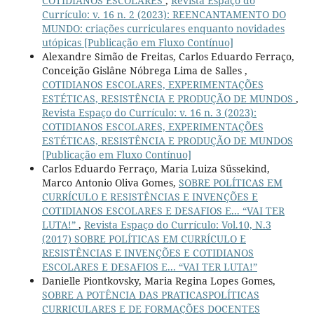
COTIDIANOS ESCOLARES
,
Revista Espaço do
Currículo: v. 16 n. 2 (2023): REENCANTAMENTO DO
MUNDO: criações curriculares enquanto novidades
utópicas [Publicação em Fluxo Contínuo]
Alexandre Simão de Freitas, Carlos Eduardo Ferraço,
Conceição Gislâne Nóbrega Lima de Salles ,
COTIDIANOS ESCOLARES, EXPERIMENTAÇÕES
ESTÉTICAS, RESISTÊNCIA E PRODUÇÃO DE MUNDOS
,
Revista Espaço do Currículo: v. 16 n. 3 (2023):
COTIDIANOS ESCOLARES, EXPERIMENTAÇÕES
ESTÉTICAS, RESISTÊNCIA E PRODUÇÃO DE MUNDOS
[Publicação em Fluxo Contínuo]
Carlos Eduardo Ferraço, Maria Luiza Süssekind,
Marco Antonio Oliva Gomes,
SOBRE POLÍTICAS EM
CURRÍCULO E RESISTÊNCIAS E INVENÇÕES E
COTIDIANOS ESCOLARES E DESAFIOS E... “VAI TER
LUTA!”
,
Revista Espaço do Currículo: Vol.10, N.3
(2017) SOBRE POLÍTICAS EM CURRÍCULO E
RESISTÊNCIAS E INVENÇÕES E COTIDIANOS
ESCOLARES E DESAFIOS E... “VAI TER LUTA!”
Danielle Piontkovsky, Maria Regina Lopes Gomes,
SOBRE A POTÊNCIA DAS PRATICASPOLÍTICAS
CURRICULARES E DE FORMAÇÕES DOCENTES