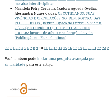
mosaico interdisciplinar
Maristela Petry Cerdeira, Izadora Agueda Ovelha,
Alessandra Nunes Caldas,
Os COTIDIANOS, SUAS
VIVÊNCIAS E CIRCULAÇÕES NO ‘DENTROFORA’ DAS
REDES SOCIAIS
,
Revista Espaço do Currículo: v. 17 n.
2 (2024): O CURRÍCULO, O TEMPO E AS REDES
SOCIAIS: lugares de afetos e aceleração da vida
[Publicação em Fluxo Contínuo]
<<
<
1
2
3
4
5
6
7
8
9
10
11
12
13
14
15
16
17
18
19
20
21
22
23
2
Você também pode
iniciar uma pesquisa avançada por
similaridade
para este artigo.