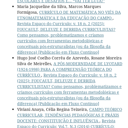
ESCOLARES E DESAFIOS E... “VAI TER LUTA!”
Maria Jacqueline da Silva, Marcos Marques
Formigosa,
CURRÍCULO DE MATEMÁTICA NO VIÉS DA
ETNOMATEMÁTICA E DA EDUCAÇÃO DO CAMPO
,
Revista Espaço do Currículo: v. 18 n. 2 (2025):
FOUCAULT, DELEUZE E DERRIDA CURRICULISTAS?
Como pensamos, problematizamos e criamos
currículos com ferramentas metodológicas e
conceituais pós-estruturalistas (ou da filosofia da
diferença) [Publicação em Fluxo Contínuo]
Hugo José Coelho Corrêa de Azevedo, Rosane Moreira
Silva de Meirelles,
A PÓS-MODERNIDADE DE LYOTARD
(1924-1998) PARA A COMPREENSÃO TEÓRICA DO
CURRÍCULO
,
Revista Espaço do Currículo: v. 18 n. 2
(2025): FOUCAULT, DELEUZE E DERRIDA
CURRICULISTAS? Como pensamos, problematizamos e
criamos currículos com ferramentas metodológicas e
conceituais pós-estruturalistas (ou da filosofia da
diferença) [Publicação em Fluxo Contínuo]
Viviani Anaya, Célia Regina Teixeira,
CAMPO TEÓRICO
CURRICULAR, TENDÊNCIAS PEDAGÓGICAS E PRÁXIS
DOCENTE: CONSTITUIÇÃO E INFLUÊNCIA
,
Revista
Espaço do Currículo: Vol.7, N.3 (2014) CURRÍCULO: