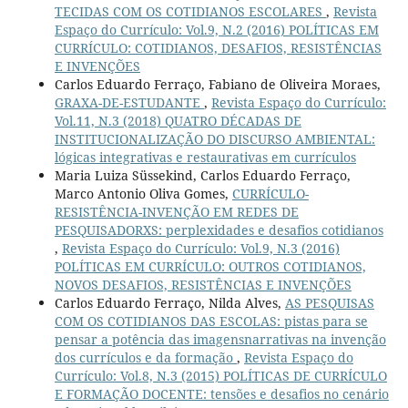
TECIDAS COM OS COTIDIANOS ESCOLARES
,
Revista
Espaço do Currículo: Vol.9, N.2 (2016) POLÍTICAS EM
CURRÍCULO: COTIDIANOS, DESAFIOS, RESISTÊNCIAS
E INVENÇÕES
Carlos Eduardo Ferraço, Fabiano de Oliveira Moraes,
GRAXA-DE-ESTUDANTE
,
Revista Espaço do Currículo:
Vol.11, N.3 (2018) QUATRO DÉCADAS DE
INSTITUCIONALIZAÇÃO DO DISCURSO AMBIENTAL:
lógicas integrativas e restaurativas em currículos
Maria Luiza Süssekind, Carlos Eduardo Ferraço,
Marco Antonio Oliva Gomes,
CURRÍCULO-
RESISTÊNCIA-INVENÇÃO EM REDES DE
PESQUISADORXS: perplexidades e desafios cotidianos
,
Revista Espaço do Currículo: Vol.9, N.3 (2016)
POLÍTICAS EM CURRÍCULO: OUTROS COTIDIANOS,
NOVOS DESAFIOS, RESISTÊNCIAS E INVENÇÕES
Carlos Eduardo Ferraço, Nilda Alves,
AS PESQUISAS
COM OS COTIDIANOS DAS ESCOLAS: pistas para se
pensar a potência das imagensnarrativas na invenção
dos currículos e da formação
,
Revista Espaço do
Currículo: Vol.8, N.3 (2015) POLÍTICAS DE CURRÍCULO
E FORMAÇÃO DOCENTE: tensões e desafios no cenário