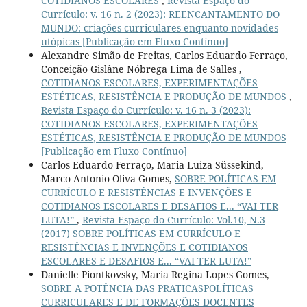
COTIDIANOS ESCOLARES
,
Revista Espaço do
Currículo: v. 16 n. 2 (2023): REENCANTAMENTO DO
MUNDO: criações curriculares enquanto novidades
utópicas [Publicação em Fluxo Contínuo]
Alexandre Simão de Freitas, Carlos Eduardo Ferraço,
Conceição Gislâne Nóbrega Lima de Salles ,
COTIDIANOS ESCOLARES, EXPERIMENTAÇÕES
ESTÉTICAS, RESISTÊNCIA E PRODUÇÃO DE MUNDOS
,
Revista Espaço do Currículo: v. 16 n. 3 (2023):
COTIDIANOS ESCOLARES, EXPERIMENTAÇÕES
ESTÉTICAS, RESISTÊNCIA E PRODUÇÃO DE MUNDOS
[Publicação em Fluxo Contínuo]
Carlos Eduardo Ferraço, Maria Luiza Süssekind,
Marco Antonio Oliva Gomes,
SOBRE POLÍTICAS EM
CURRÍCULO E RESISTÊNCIAS E INVENÇÕES E
COTIDIANOS ESCOLARES E DESAFIOS E... “VAI TER
LUTA!”
,
Revista Espaço do Currículo: Vol.10, N.3
(2017) SOBRE POLÍTICAS EM CURRÍCULO E
RESISTÊNCIAS E INVENÇÕES E COTIDIANOS
ESCOLARES E DESAFIOS E... “VAI TER LUTA!”
Danielle Piontkovsky, Maria Regina Lopes Gomes,
SOBRE A POTÊNCIA DAS PRATICASPOLÍTICAS
CURRICULARES E DE FORMAÇÕES DOCENTES