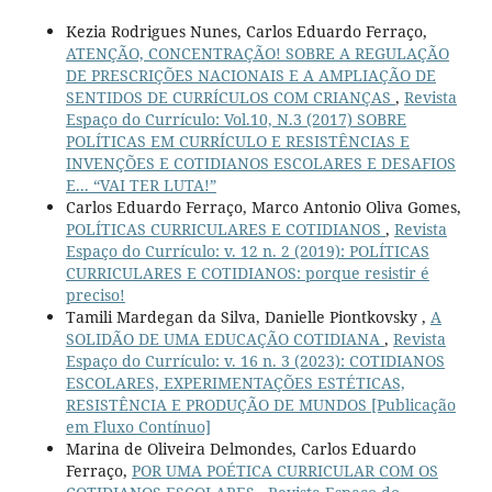
Kezia Rodrigues Nunes, Carlos Eduardo Ferraço,
ATENÇÃO, CONCENTRAÇÃO! SOBRE A REGULAÇÃO
DE PRESCRIÇÕES NACIONAIS E A AMPLIAÇÃO DE
SENTIDOS DE CURRÍCULOS COM CRIANÇAS
,
Revista
Espaço do Currículo: Vol.10, N.3 (2017) SOBRE
POLÍTICAS EM CURRÍCULO E RESISTÊNCIAS E
INVENÇÕES E COTIDIANOS ESCOLARES E DESAFIOS
E... “VAI TER LUTA!”
Carlos Eduardo Ferraço, Marco Antonio Oliva Gomes,
POLÍTICAS CURRICULARES E COTIDIANOS
,
Revista
Espaço do Currículo: v. 12 n. 2 (2019): POLÍTICAS
CURRICULARES E COTIDIANOS: porque resistir é
preciso!
Tamili Mardegan da Silva, Danielle Piontkovsky ,
A
SOLIDÃO DE UMA EDUCAÇÃO COTIDIANA
,
Revista
Espaço do Currículo: v. 16 n. 3 (2023): COTIDIANOS
ESCOLARES, EXPERIMENTAÇÕES ESTÉTICAS,
RESISTÊNCIA E PRODUÇÃO DE MUNDOS [Publicação
em Fluxo Contínuo]
Marina de Oliveira Delmondes, Carlos Eduardo
Ferraço,
POR UMA POÉTICA CURRICULAR COM OS