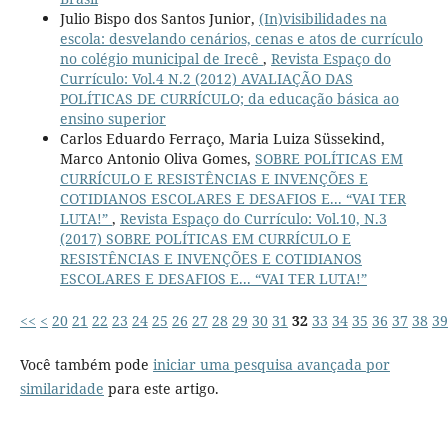
Julio Bispo dos Santos Junior,
(In)visibilidades na
escola: desvelando cenários, cenas e atos de currículo
no colégio municipal de Irecê
,
Revista Espaço do
Currículo: Vol.4 N.2 (2012) AVALIAÇÃO DAS
POLÍTICAS DE CURRÍCULO; da educação básica ao
ensino superior
Carlos Eduardo Ferraço, Maria Luiza Süssekind,
Marco Antonio Oliva Gomes,
SOBRE POLÍTICAS EM
CURRÍCULO E RESISTÊNCIAS E INVENÇÕES E
COTIDIANOS ESCOLARES E DESAFIOS E... “VAI TER
LUTA!”
,
Revista Espaço do Currículo: Vol.10, N.3
(2017) SOBRE POLÍTICAS EM CURRÍCULO E
RESISTÊNCIAS E INVENÇÕES E COTIDIANOS
ESCOLARES E DESAFIOS E... “VAI TER LUTA!”
<<
<
20
21
22
23
24
25
26
27
28
29
30
31
32
33
34
35
36
37
38
39
Você também pode
iniciar uma pesquisa avançada por
similaridade
para este artigo.