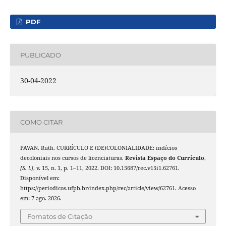
PDF
PUBLICADO
30-04-2022
COMO CITAR
PAVAN, Ruth. CURRÍCULO E (DE)COLONIALIDADE: indícios
decoloniais nos cursos de licenciaturas.
Revista Espaço do Currículo
,
[S. l.]
, v. 15, n. 1, p. 1–11, 2022. DOI: 10.15687/rec.v15i1.62761.
Disponível em:
https://periodicos.ufpb.br/index.php/rec/article/view/62761. Acesso
em: 7 ago. 2026.
Fomatos de Citação