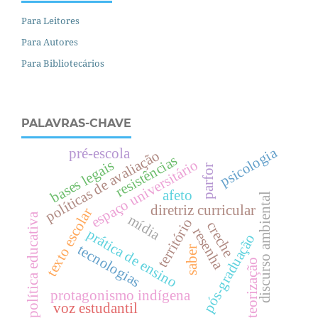
Para Leitores
Para Autores
Para Bibliotecários
PALAVRAS-CHAVE
psicologia
pré-escola
políticas de avaliação
resistências
espaço universitário
bases legais
parfor
afeto
discurso ambiental
diretriz curricular
texto escolar
política educativa
mídia
território
creche
resenha
prática de ensino
pós-graduação
tecnologias
saber
teorização
protagonismo indígena
voz estudantil