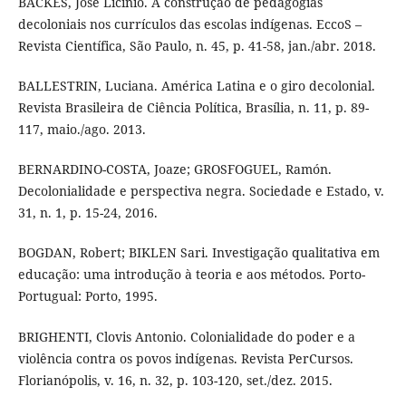
BACKES, José Licínio. A construção de pedagogias
decoloniais nos currículos das escolas indígenas. EccoS –
Revista Científica, São Paulo, n. 45, p. 41-58, jan./abr. 2018.
BALLESTRIN, Luciana. América Latina e o giro decolonial.
Revista Brasileira de Ciência Política, Brasília, n. 11, p. 89-
117, maio./ago. 2013.
BERNARDINO-COSTA, Joaze; GROSFOGUEL, Ramón.
Decolonialidade e perspectiva negra. Sociedade e Estado, v.
31, n. 1, p. 15-24, 2016.
BOGDAN, Robert; BIKLEN Sari. Investigação qualitativa em
educação: uma introdução à teoria e aos métodos. Porto-
Portugual: Porto, 1995.
BRIGHENTI, Clovis Antonio. Colonialidade do poder e a
violência contra os povos indígenas. Revista PerCursos.
Florianópolis, v. 16, n. 32, p. 103-120, set./dez. 2015.