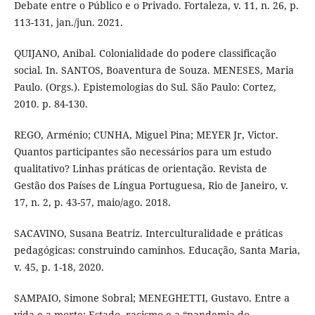
Debate entre o Público e o Privado. Fortaleza, v. 11, n. 26, p.
113-131, jan./jun. 2021.
QUIJANO, Anibal. Colonialidade do podere classificação
social. In. SANTOS, Boaventura de Souza. MENESES, Maria
Paulo. (Orgs.). Epistemologias do Sul. São Paulo: Cortez,
2010. p. 84-130.
REGO, Arménio; CUNHA, Miguel Pina; MEYER Jr, Victor.
Quantos participantes são necessários para um estudo
qualitativo? Linhas práticas de orientação. Revista de
Gestão dos Países de Língua Portuguesa, Rio de Janeiro, v.
17, n. 2, p. 43-57, maio/ago. 2018.
SACAVINO, Susana Beatriz. Interculturalidade e práticas
pedagógicas: construindo caminhos. Educação, Santa Maria,
v. 45, p. 1-18, 2020.
SAMPAIO, Simone Sobral; MENEGHETTI, Gustavo. Entre a
vida e a morte: Estado, racismo e a “pandemia do