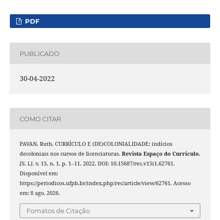
PDF
PUBLICADO
30-04-2022
COMO CITAR
PAVAN, Ruth. CURRÍCULO E (DE)COLONIALIDADE: indícios
decoloniais nos cursos de licenciaturas.
Revista Espaço do Currículo
,
[S. l.]
, v. 15, n. 1, p. 1–11, 2022. DOI: 10.15687/rec.v15i1.62761.
Disponível em:
https://periodicos.ufpb.br/index.php/rec/article/view/62761. Acesso
em: 8 ago. 2026.
Fomatos de Citação