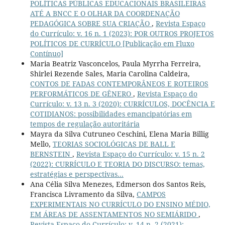
POLÍTICAS PÚBLICAS EDUCACIONAIS BRASILEIRAS
ATÉ A BNCC E O OLHAR DA COORDENAÇÃO
PEDAGÓGICA SOBRE SUA CRIAÇÃO
,
Revista Espaço
do Currículo: v. 16 n. 1 (2023): POR OUTROS PROJETOS
POLÍTICOS DE CURRÍCULO [Publicação em Fluxo
Contínuo]
Maria Beatriz Vasconcelos, Paula Myrrha Ferreira,
Shirlei Rezende Sales, Maria Carolina Caldeira,
CONTOS DE FADAS CONTEMPORÂNEOS E ROTEIROS
PERFORMÁTICOS DE GÊNERO
,
Revista Espaço do
Currículo: v. 13 n. 3 (2020): CURRÍCULOS, DOCÊNCIA E
COTIDIANOS: possibilidades emancipatórias em
tempos de regulação autoritária
Mayra da Silva Cutruneo Ceschini, Elena Maria Billig
Mello,
TEORIAS SOCIOLÓGICAS DE BALL E
BERNSTEIN
,
Revista Espaço do Currículo: v. 15 n. 2
(2022): CURRÍCULO E TEORIA DO DISCURSO: temas,
estratégias e perspectivas...
Ana Célia Silva Menezes, Edmerson dos Santos Reis,
Francisca Livramento da Silva,
CAMPOS
EXPERIMENTAIS NO CURRÍCULO DO ENSINO MÉDIO,
EM ÁREAS DE ASSENTAMENTOS NO SEMIÁRIDO
,
Revista Espaço do Currículo: v. 14 n. 2 (2021):