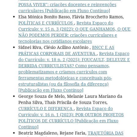
POSSA VIVER": criações docentes e reinvenções
curriculares [Publicação em Fluxo Contínuo]
Elsa Mónica Bonito Basso, Flávia Brocchetto Ramos,
POLÍTICAS E CURRÍCULOS
,
Revista Espaço do
Currículo: v. 15 n. 3 (2022): O QUE GANHAMOS, O QUE
NÃO PODEMOS PERDER: criações curriculares e
tecnologias nos cotidianos escolares
Sidnei Riva, Clésio Acilino Antônio ,
BNCC E AS
PRÁTICAS CORPORAIS DE AVENTURA
,
Revista Espaço
do Currículo: v. 18 n. 2 (2025): FOUCAULT, DELEUZE E
DERRIDA CURRICULISTAS? Como pensamos,
problematizamos e criamos currículos com
ferramentas metodológicas e conceituais pós-
estruturalistas (ou da filosofia da diferença)
[Publicação em Fluxo Contínuo]
George Souza de Melo, Melanie Laura Mariano da
Penha Silva, Thais Priscila de Souza Torres,
CURRÍCULO E DIFERENÇA
,
Revista Espaço do
Currículo: v. 16 n. 1 (2023): POR OUTROS PROJETOS
POLÍTICOS DE CURRÍCULO [Publicação em Fluxo
Contínuo]
Beatriz Magdaleno, Rejane Faria,
TRAJETÓRIA DAS