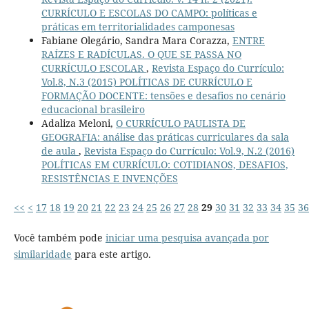
CURRÍCULO E ESCOLAS DO CAMPO: políticas e
práticas em territorialidades camponesas
Fabiane Olegário, Sandra Mara Corazza,
ENTRE
RAÍZES E RADÍCULAS. O QUE SE PASSA NO
CURRÍCULO ESCOLAR
,
Revista Espaço do Currículo:
Vol.8, N.3 (2015) POLÍTICAS DE CURRÍCULO E
FORMAÇÃO DOCENTE: tensões e desafios no cenário
educacional brasileiro
Adaliza Meloni,
O CURRÍCULO PAULISTA DE
GEOGRAFIA: análise das práticas curriculares da sala
de aula
,
Revista Espaço do Currículo: Vol.9, N.2 (2016)
POLÍTICAS EM CURRÍCULO: COTIDIANOS, DESAFIOS,
RESISTÊNCIAS E INVENÇÕES
<<
<
17
18
19
20
21
22
23
24
25
26
27
28
29
30
31
32
33
34
35
36
Você também pode
iniciar uma pesquisa avançada por
similaridade
para este artigo.