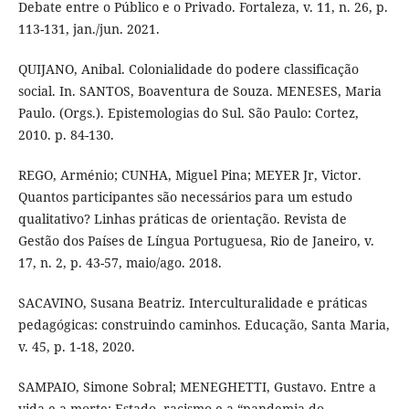
Debate entre o Público e o Privado. Fortaleza, v. 11, n. 26, p.
113-131, jan./jun. 2021.
QUIJANO, Anibal. Colonialidade do podere classificação
social. In. SANTOS, Boaventura de Souza. MENESES, Maria
Paulo. (Orgs.). Epistemologias do Sul. São Paulo: Cortez,
2010. p. 84-130.
REGO, Arménio; CUNHA, Miguel Pina; MEYER Jr, Victor.
Quantos participantes são necessários para um estudo
qualitativo? Linhas práticas de orientação. Revista de
Gestão dos Países de Língua Portuguesa, Rio de Janeiro, v.
17, n. 2, p. 43-57, maio/ago. 2018.
SACAVINO, Susana Beatriz. Interculturalidade e práticas
pedagógicas: construindo caminhos. Educação, Santa Maria,
v. 45, p. 1-18, 2020.
SAMPAIO, Simone Sobral; MENEGHETTI, Gustavo. Entre a
vida e a morte: Estado, racismo e a “pandemia do