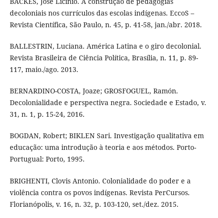
BACKES, José Licínio. A construção de pedagogias
decoloniais nos currículos das escolas indígenas. EccoS –
Revista Científica, São Paulo, n. 45, p. 41-58, jan./abr. 2018.
BALLESTRIN, Luciana. América Latina e o giro decolonial.
Revista Brasileira de Ciência Política, Brasília, n. 11, p. 89-
117, maio./ago. 2013.
BERNARDINO-COSTA, Joaze; GROSFOGUEL, Ramón.
Decolonialidade e perspectiva negra. Sociedade e Estado, v.
31, n. 1, p. 15-24, 2016.
BOGDAN, Robert; BIKLEN Sari. Investigação qualitativa em
educação: uma introdução à teoria e aos métodos. Porto-
Portugual: Porto, 1995.
BRIGHENTI, Clovis Antonio. Colonialidade do poder e a
violência contra os povos indígenas. Revista PerCursos.
Florianópolis, v. 16, n. 32, p. 103-120, set./dez. 2015.