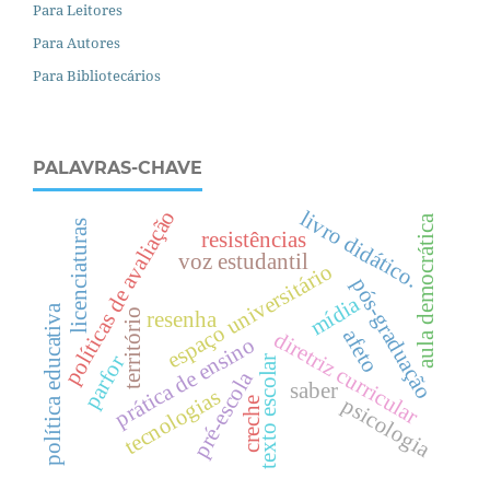
Para Leitores
Para Autores
Para Bibliotecários
PALAVRAS-CHAVE
políticas de avaliação
livro didático.
aula democrática
licenciaturas
resistências
voz estudantil
espaço universitário
pós-graduação
mídia
política educativa
território
resenha
afeto
diretriz curricular
prática de ensino
parfor
texto escolar
pré-escola
saber
tecnologias
psicologia
creche