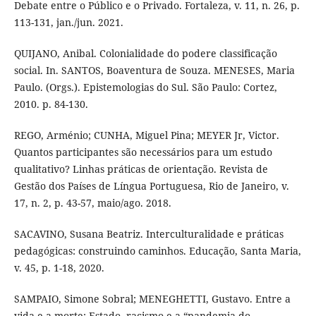
Debate entre o Público e o Privado. Fortaleza, v. 11, n. 26, p.
113-131, jan./jun. 2021.
QUIJANO, Anibal. Colonialidade do podere classificação
social. In. SANTOS, Boaventura de Souza. MENESES, Maria
Paulo. (Orgs.). Epistemologias do Sul. São Paulo: Cortez,
2010. p. 84-130.
REGO, Arménio; CUNHA, Miguel Pina; MEYER Jr, Victor.
Quantos participantes são necessários para um estudo
qualitativo? Linhas práticas de orientação. Revista de
Gestão dos Países de Língua Portuguesa, Rio de Janeiro, v.
17, n. 2, p. 43-57, maio/ago. 2018.
SACAVINO, Susana Beatriz. Interculturalidade e práticas
pedagógicas: construindo caminhos. Educação, Santa Maria,
v. 45, p. 1-18, 2020.
SAMPAIO, Simone Sobral; MENEGHETTI, Gustavo. Entre a
vida e a morte: Estado, racismo e a “pandemia do