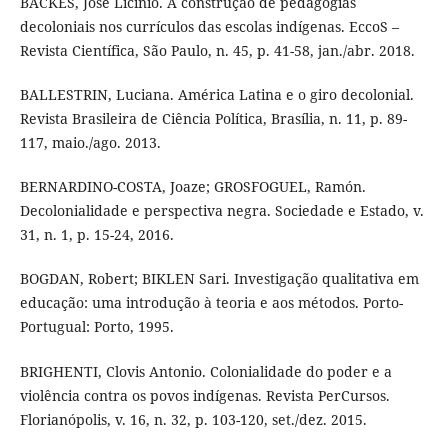
BACKES, José Licínio. A construção de pedagogias
decoloniais nos currículos das escolas indígenas. EccoS –
Revista Científica, São Paulo, n. 45, p. 41-58, jan./abr. 2018.
BALLESTRIN, Luciana. América Latina e o giro decolonial.
Revista Brasileira de Ciência Política, Brasília, n. 11, p. 89-
117, maio./ago. 2013.
BERNARDINO-COSTA, Joaze; GROSFOGUEL, Ramón.
Decolonialidade e perspectiva negra. Sociedade e Estado, v.
31, n. 1, p. 15-24, 2016.
BOGDAN, Robert; BIKLEN Sari. Investigação qualitativa em
educação: uma introdução à teoria e aos métodos. Porto-
Portugual: Porto, 1995.
BRIGHENTI, Clovis Antonio. Colonialidade do poder e a
violência contra os povos indígenas. Revista PerCursos.
Florianópolis, v. 16, n. 32, p. 103-120, set./dez. 2015.