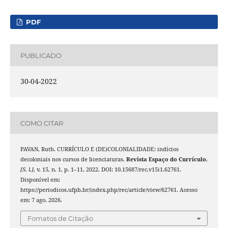
PDF
PUBLICADO
30-04-2022
COMO CITAR
PAVAN, Ruth. CURRÍCULO E (DE)COLONIALIDADE: indícios
decoloniais nos cursos de licenciaturas.
Revista Espaço do Currículo
,
[S. l.]
, v. 15, n. 1, p. 1–11, 2022. DOI: 10.15687/rec.v15i1.62761.
Disponível em:
https://periodicos.ufpb.br/index.php/rec/article/view/62761. Acesso
em: 7 ago. 2026.
Fomatos de Citação