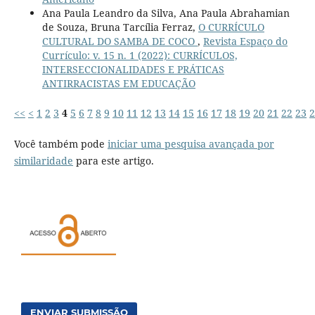
Ana Paula Leandro da Silva, Ana Paula Abrahamian
de Souza, Bruna Tarcília Ferraz,
O CURRÍCULO
CULTURAL DO SAMBA DE COCO
,
Revista Espaço do
Currículo: v. 15 n. 1 (2022): CURRÍCULOS,
INTERSECCIONALIDADES E PRÁTICAS
ANTIRRACISTAS EM EDUCAÇÃO
<<
<
1
2
3
4
5
6
7
8
9
10
11
12
13
14
15
16
17
18
19
20
21
22
23
2
Você também pode
iniciar uma pesquisa avançada por
similaridade
para este artigo.
ENVIAR SUBMISSÃO