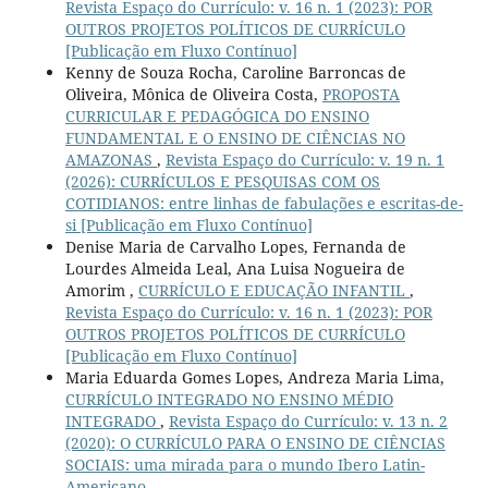
Revista Espaço do Currículo: v. 16 n. 1 (2023): POR
OUTROS PROJETOS POLÍTICOS DE CURRÍCULO
[Publicação em Fluxo Contínuo]
Kenny de Souza Rocha, Caroline Barroncas de
Oliveira, Mônica de Oliveira Costa,
PROPOSTA
CURRICULAR E PEDAGÓGICA DO ENSINO
FUNDAMENTAL E O ENSINO DE CIÊNCIAS NO
AMAZONAS
,
Revista Espaço do Currículo: v. 19 n. 1
(2026): CURRÍCULOS E PESQUISAS COM OS
COTIDIANOS: entre linhas de fabulações e escritas-de-
si [Publicação em Fluxo Contínuo]
Denise Maria de Carvalho Lopes, Fernanda de
Lourdes Almeida Leal, Ana Luisa Nogueira de
Amorim ,
CURRÍCULO E EDUCAÇÃO INFANTIL
,
Revista Espaço do Currículo: v. 16 n. 1 (2023): POR
OUTROS PROJETOS POLÍTICOS DE CURRÍCULO
[Publicação em Fluxo Contínuo]
Maria Eduarda Gomes Lopes, Andreza Maria Lima,
CURRÍCULO INTEGRADO NO ENSINO MÉDIO
INTEGRADO
,
Revista Espaço do Currículo: v. 13 n. 2
(2020): O CURRÍCULO PARA O ENSINO DE CIÊNCIAS
SOCIAIS: uma mirada para o mundo Ibero Latin-
Americano