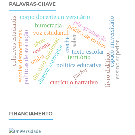
PALAVRAS-CHAVE
corpo docente universitário
espaço universitário
coletivos estudantis
pós-graduação
burocracia
prática de ensino
voz estudantil
políticas de avaliação
escolas democráticas
saber
afeto
discurso ambiental
creche
.
resenha
diretriz curricular
texto escolar
livro didático.
mídia
território
e
n
s
i
n
o
s
u
p
e
r
i
o
r
política educativa
parfor
currículo narrativo
FINANCIAMENTO