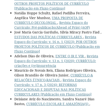
OUTROS PROJETOS POLÍTICOS DE CURRÍCULO
[Publicação em Fluxo Contínuo]
Natália Hoppe Schultz, Rafael Padilha Ferreira,
Angélica Vier Munhoz,
UMA PROPOSTA DE
CURRÍCULO DECOLONIAL
,
Revista Espaço do
Currículo: Pré-publicação/Ahead of Print (AOP)
José María García Garduño, Silvia Miracy Pastro Fiad ,
ESTUDOS DAS POLÍTICAS CURRICULARES
,
Revista
Espaço do Currículo: v. 16 n. 1 (2023): POR OUTROS
PROJETOS POLÍTICOS DE CURRÍCULO [Publicação em
Fluxo Contínuo]
Adelson Dias de Oliveira,
ENTRE O IR E VIR
,
Revista
Espaço do Currículo: v. 13 n. 1 (2020): CURRÍCULO:
criações e (re)insurgência
Maurício de Novais Reis, Eliana Rodrigues Oliveira,
Gilson Brandão de Oliveira Junior,
CURRÍCULO &
RELAÇÕES ÉTNICO-RACIAIS
,
Revista Espaço do
Currículo: v. 17 n. 3 (2024): REFORMAS
EDUCACIONAIS E DISPUTAS NAS POLÍTICAS
CURRICULARES [Publicação em Fluxo Contínuo]
Deisiane Aviz do Nascimento, Sandra Nazaré Dias
Bastos,
CURRÍCULO ESCOLAR E AMAZÔNIA(S)
,