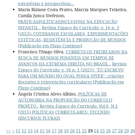
estratégias e perspectivas...
Maria Riziane Costa Prates, Marcia Marques Teixeira,
Camila Junca Stefenon,
PRÁTICASPOLÍTICASINCLUSIVAS NA EDUCAÇÃO
INFANTIL
,
Revista Espaço do Currículo: v. 16 n. 3
(2023): COTIDIANOS ESCOLARES, EXPERIMENTAÇÕES
ESTÉTICAS, RESISTÊNCIA E PRODUÇÃO DE MUNDOS
[Publicação em Fluxo Contínuo]
Francisco Thiago Silva,
CURRÍCULOS FREIREANOS NA
BUSCA DE MUNDOS POSSÍVEIS EM TEMPOS DE
AVANÇOS DA EXTREMA DIREITA NO BRASIL
,
Revista
Espaço do Currículo: v. 18 n. 1 (2025): "EU ESCREVO
PARA UM MUNDO NO QUAL POSSA VIVER": criações
docentes e reinvenções curriculares [Publicação em
Fluxo Contínuo]
Ângela Cristina Alves Albino,
POLÍTICAS DE
AUTONOMIA NA PROPOSIÇÃO DO CURRÍCULO
PROJETO
,
Revista Espaço do Currículo: Vol.8, N.1
(2015) POLÍTICAS CURRICULARES: TECENDO
DISCURSOS PLURAIS
<<
<
11
12
13
14
15
16
17
18
19
20
21
22
23
24
25
26
27
28
29
30