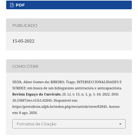
PDF
PUBLICADO
15-05-2022
COMO CITAR
SILVA, Aline Gomes da; RIBEIRO, Tiago. INTERSECCIONALIDADES E
SURDEZ: em busca de um bilinguismo antirracista e anticapacitista.
Revista Espaço do Currículo
,
[S. l.]
, v. 15, n. 1, p. 1–16, 2022. DOI:
10.15687/rec.v15i1.62845. Disponível em:
https://periodicos.ufpb.br/index.php/rec/article/view/62845. Acesso
em: 8 ago. 2026.
Fomatos de Citação