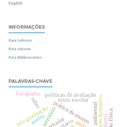
English
INFORMAÇÕES
Para Leitores
Para Autores
Para Bibliotecários
PALAVRAS-CHAVE
fotografia.
políticas de avaliação
.
saber
texto escolar
prática de ensino
discurso ambiental
pós-graduação
território
.
parfor
d
i
r
e
i
t
o
s
h
u
m
a
n
o
s
mídia