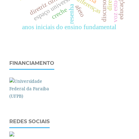
voz estudantil
diretriz curricular
espaço universitário
e
d
u
c
a
ç
ã
o
f
í
s
i
c
a
diferenças
afeto
resenha
creche
anos iniciais do ensino fundamental
FINANCIAMENTO
REDES SOCIAIS