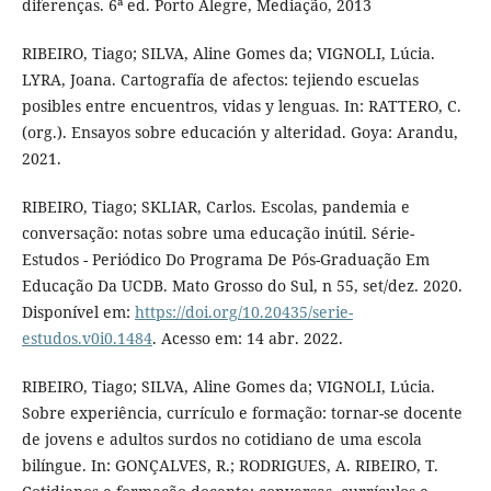
diferenças. 6ª ed. Porto Alegre, Mediação, 2013
RIBEIRO, Tiago; SILVA, Aline Gomes da; VIGNOLI, Lúcia.
LYRA, Joana. Cartografía de afectos: tejiendo escuelas
posibles entre encuentros, vidas y lenguas. In: RATTERO, C.
(org.). Ensayos sobre educación y alteridad. Goya: Arandu,
2021.
RIBEIRO, Tiago; SKLIAR, Carlos. Escolas, pandemia e
conversação: notas sobre uma educação inútil. Série-
Estudos - Periódico Do Programa De Pós-Graduação Em
Educação Da UCDB. Mato Grosso do Sul, n 55, set/dez. 2020.
Disponível em:
https://doi.org/10.20435/serie-
estudos.v0i0.1484
. Acesso em: 14 abr. 2022.
RIBEIRO, Tiago; SILVA, Aline Gomes da; VIGNOLI, Lúcia.
Sobre experiência, currículo e formação: tornar-se docente
de jovens e adultos surdos no cotidiano de uma escola
bilíngue. In: GONÇALVES, R.; RODRIGUES, A. RIBEIRO, T.