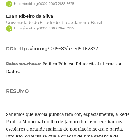
https://orcid.org/0000-0003-2885-5628
Luan Ribeiro da Silva
Universidade do Estado do Rio de Janeiro, Brasil.
https://orcid.org/0000-0003-2046-2125
DOI:
https://doi.org/10.15687/rec.v15i1.62872
Política Pública. Educação Antirracista.
Palavras-chave:
Dados.
RESUMO
Sabemos que escola pública tem cor, especialmente, a Rede
Pública Municipal do Rio de Janeiro tem em seus bancos
escolares a grande maioria de população negra e parda.
Dito isto, observa-se que a criação de uma gerência de