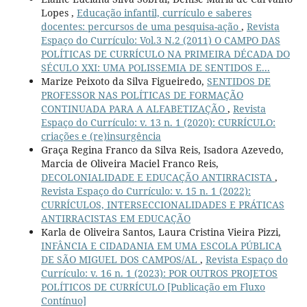
Lopes ,
Educação infantil, currículo e saberes
docentes: percursos de uma pesquisa-ação
,
Revista
Espaço do Currículo: Vol.3 N.2 (2011) O CAMPO DAS
POLÍTICAS DE CURRÍCULO NA PRIMEIRA DÉCADA DO
SÉCULO XXI: UMA POLISSEMIA DE SENTIDOS E...
Marize Peixoto da Silva Figueiredo,
SENTIDOS DE
PROFESSOR NAS POLÍTICAS DE FORMAÇÃO
CONTINUADA PARA A ALFABETIZAÇÃO
,
Revista
Espaço do Currículo: v. 13 n. 1 (2020): CURRÍCULO:
criações e (re)insurgência
Graça Regina Franco da Silva Reis, Isadora Azevedo,
Marcia de Oliveira Maciel Franco Reis,
DECOLONIALIDADE E EDUCAÇÃO ANTIRRACISTA
,
Revista Espaço do Currículo: v. 15 n. 1 (2022):
CURRÍCULOS, INTERSECCIONALIDADES E PRÁTICAS
ANTIRRACISTAS EM EDUCAÇÃO
Karla de Oliveira Santos, Laura Cristina Vieira Pizzi,
INFÂNCIA E CIDADANIA EM UMA ESCOLA PÚBLICA
DE SÃO MIGUEL DOS CAMPOS/AL
,
Revista Espaço do
Currículo: v. 16 n. 1 (2023): POR OUTROS PROJETOS
POLÍTICOS DE CURRÍCULO [Publicação em Fluxo
Contínuo]