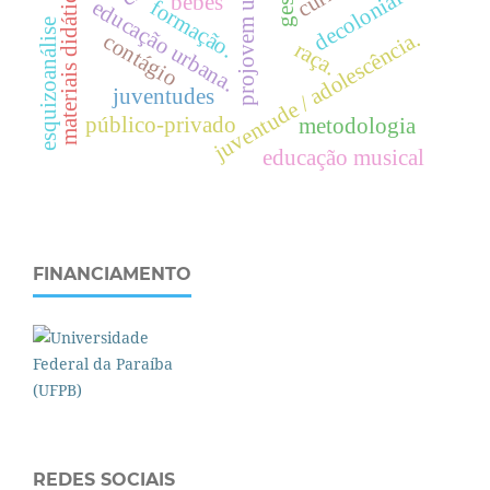
projovem urbano
materiais didáticos
decolonial
bebês
formação.
e
d
u
c
a
ç
ã
o
r
b
a
n
a
esquizoanálise
juventude / adolescência.
contágio
raça.
u
.
juventudes
público-privado
metodologia
educação musical
FINANCIAMENTO
REDES SOCIAIS