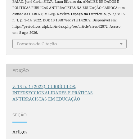
BAIÃO, Jonê Carla; SILVA, Luan Ribeiro da. ANÁLISE DE DADOS E
POLÍTICAS PÚBLICAS ANTIRRACISTAS NA EDUCAÇÃO CARIOCA: um
estudo da GERER (SME-RJ).
Revista Espaço do Currículo
,
[S. l.]
, v. 15,
n. 1, p. 1–14, 2022. DOI: 10.15687/rec.v15i1.62872. Disponível em:
https://periodicos.ufpb.br/index.php/rec/article/view/62872. Acesso
em: 8 ago. 2026.
Fomatos de Citação
EDIÇÃO
v. 15 n. 1 (2022): CURRÍCULOS,
INTERSECCIONALIDADES E PRÁTICAS
ANTIRRACISTAS EM EDUCAÇÃO
SEÇÃO
Artigos