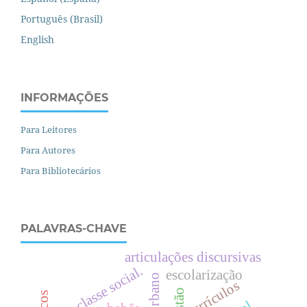
Português (Brasil)
English
INFORMAÇÕES
Para Leitores
Para Autores
Para Bibliotecários
PALAVRAS-CHAVE
articulações discursivas
.
escolarização
currículos
c
l
a
s
s
e
s
o
c
i
a
l
gestão