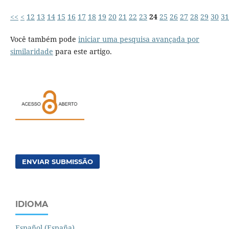
<<
<
12
13
14
15
16
17
18
19
20
21
22
23
24
25
26
27
28
29
30
31
Você também pode
iniciar uma pesquisa avançada por
similaridade
para este artigo.
ENVIAR SUBMISSÃO
IDIOMA
Español (España)