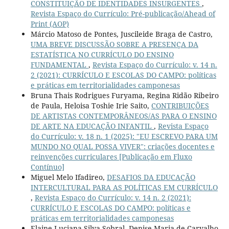
CONSTITUIÇÃO DE IDENTIDADES INSURGENTES
,
Revista Espaço do Currículo: Pré-publicação/Ahead of
Print (AOP)
Márcio Matoso de Pontes, Juscileide Braga de Castro,
UMA BREVE DISCUSSÃO SOBRE A PRESENÇA DA
ESTATÍSTICA NO CURRÍCULO DO ENSINO
FUNDAMENTAL
,
Revista Espaço do Currículo: v. 14 n.
2 (2021): CURRÍCULO E ESCOLAS DO CAMPO: políticas
e práticas em territorialidades camponesas
Bruna Thais Rodrigues Furyama, Regina Ridão Ribeiro
de Paula, Heloisa Toshie Irie Saito,
CONTRIBUIÇÕES
DE ARTISTAS CONTEMPORÂNEOS/AS PARA O ENSINO
DE ARTE NA EDUCAÇÃO INFANTIL
,
Revista Espaço
do Currículo: v. 18 n. 1 (2025): "EU ESCREVO PARA UM
MUNDO NO QUAL POSSA VIVER": criações docentes e
reinvenções curriculares [Publicação em Fluxo
Contínuo]
Miguel Melo Ifadireo,
DESAFIOS DA EDUCAÇÃO
INTERCULTURAL PARA AS POLÍTICAS EM CURRÍCULO
,
Revista Espaço do Currículo: v. 14 n. 2 (2021):
CURRÍCULO E ESCOLAS DO CAMPO: políticas e
práticas em territorialidades camponesas
Elaine Luciana Silva Sobral, Denise Maria de Carvalho