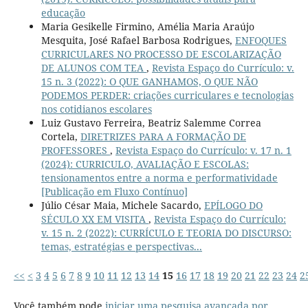
educação
Maria Gesikelle Firmino, Amélia Maria Araújo
Mesquita, José Rafael Barbosa Rodrigues,
ENFOQUES
CURRICULARES NO PROCESSO DE ESCOLARIZAÇÃO
DE ALUNOS COM TEA
,
Revista Espaço do Currículo: v.
15 n. 3 (2022): O QUE GANHAMOS, O QUE NÃO
PODEMOS PERDER: criações curriculares e tecnologias
nos cotidianos escolares
Luiz Gustavo Ferreira, Beatriz Salemme Correa
Cortela,
DIRETRIZES PARA A FORMAÇÃO DE
PROFESSORES
,
Revista Espaço do Currículo: v. 17 n. 1
(2024): CURRICULO, AVALIAÇÃO E ESCOLAS:
tensionamentos entre a norma e performatividade
[Publicação em Fluxo Contínuo]
Júlio César Maia, Michele Sacardo,
EPÍLOGO DO
SÉCULO XX EM VISITA
,
Revista Espaço do Currículo:
v. 15 n. 2 (2022): CURRÍCULO E TEORIA DO DISCURSO:
temas, estratégias e perspectivas...
<<
<
3
4
5
6
7
8
9
10
11
12
13
14
15
16
17
18
19
20
21
22
23
24
2
Você também pode
iniciar uma pesquisa avançada por