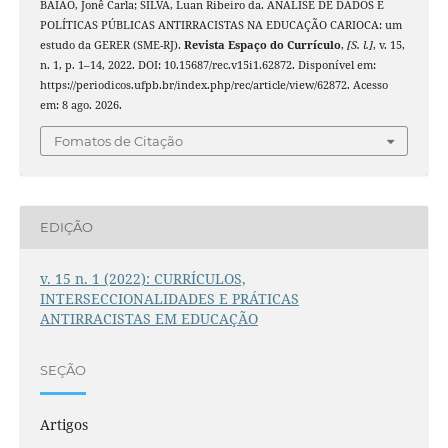
BAIÃO, Jonê Carla; SILVA, Luan Ribeiro da. ANÁLISE DE DADOS E
POLÍTICAS PÚBLICAS ANTIRRACISTAS NA EDUCAÇÃO CARIOCA: um
estudo da GERER (SME-RJ).
Revista Espaço do Currículo
,
[S. l.]
, v. 15,
n. 1, p. 1–14, 2022. DOI: 10.15687/rec.v15i1.62872. Disponível em:
https://periodicos.ufpb.br/index.php/rec/article/view/62872. Acesso
em: 8 ago. 2026.
Fomatos de Citação
EDIÇÃO
v. 15 n. 1 (2022): CURRÍCULOS,
INTERSECCIONALIDADES E PRÁTICAS
ANTIRRACISTAS EM EDUCAÇÃO
SEÇÃO
Artigos