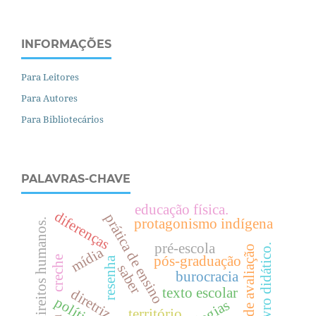
INFORMAÇÕES
Para Leitores
Para Autores
Para Bibliotecários
PALAVRAS-CHAVE
educação física.
diferenças
prática de ensino
protagonismo indígena
.
pré-escola
livro didático.
políticas de avaliação
mídia
pós-graduação
creche
resenha
saber
burocracia
d
i
r
e
i
t
o
s
h
u
m
a
n
o
s
texto escolar
território