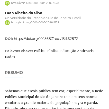
https://orcid.org/0000-0003-2885-5628
Luan Ribeiro da Silva
Universidade do Estado do Rio de Janeiro, Brasil.
https://orcid.org/0000-0003-2046-2125
DOI:
https://doi.org/10.15687/rec.v15i1.62872
Política Pública. Educação Antirracista.
Palavras-chave:
Dados.
RESUMO
Sabemos que escola pública tem cor, especialmente, a Rede
Pública Municipal do Rio de Janeiro tem em seus bancos
escolares a grande maioria de população negra e parda.
Dito isto, observa-se que a criação de uma gerência de