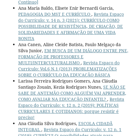
Contínuo]
Ana Maria Baldo, Elisete Enir Bernardi Garcia,
PEDAGOGIA DO MST E CURRÍCULO
,
Revista Espaço
do Currículo: v. 14 n. 3 (2021): CURRÍCULO COMO
POSSIBILIDADE DE RESISTÊNCIA, DE CRIAÇÃO, DE
SOLIDARIEDADES E AFIRMAÇÃO DE UMA VIDA
BONITA
Ana Canen, Aline Cleide Batista, Paulo Melgaço da
Silva Junior,
EM BUSCA DE UM DIÁLOGO ENTRE PNE,
FORMAÇÃO DE PROFESSORES E
MULTI/INTERCULTURALISMO
,
Revista Espaço do
Currículo: Vol.6 N.1 (2013) PROBLEMATIZAÇÕES
SOBRE O CURRÍCULO DA EDUCAÇÃO BÁSICA
Larissa Ferreira Rodrigues Gomers, Ana Cláudia
Santiago Zouain, Kezia Rodrigues Nunes,
SE NÃO SE
SABE DE ANTEMÃO COMO ALGUÉM VAI APRENDER,
COMO AVALIAR NA EDUCAÇÃO INFANTIL?
,
Revista
Espaço do Currículo: v. 12 n. 2 (2019): POLÍTICAS
CURRICULARES E COTIDIANOS: porque resistir é
preciso!
Ana Cláudia Silva Rodrigues,
ESCOLA CIDADÃ
INTEGRAL
,
Revista Espaço do Currículo: v. 12 n. 1
(2019): CURRÍCULO: possibilidades atuais para