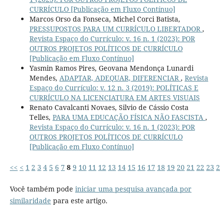
CURRÍCULO [Publicação em Fluxo Contínuo]
Marcos Orso da Fonseca, Michel Corci Batista,
PRESSUPOSTOS PARA UM CURRÍCULO LIBERTADOR
,
Revista Espaço do Currículo: v. 16 n. 1 (2023): POR
OUTROS PROJETOS POLÍTICOS DE CURRÍCULO
[Publicação em Fluxo Contínuo]
Yasmin Ramos Pires, Geovana Mendonça Lunardi
Mendes,
ADAPTAR, ADEQUAR, DIFERENCIAR
,
Revista
Espaço do Currículo: v. 12 n. 3 (2019): POLÍTICAS E
CURRÍCULO NA LICENCIATURA EM ARTES VISUAIS
Renato Cavalcanti Novaes, Silvio de Cássio Costa
Telles,
PARA UMA EDUCAÇÃO FÍSICA NÃO FASCISTA
,
Revista Espaço do Currículo: v. 16 n. 1 (2023): POR
OUTROS PROJETOS POLÍTICOS DE CURRÍCULO
[Publicação em Fluxo Contínuo]
<<
<
1
2
3
4
5
6
7
8
9
10
11
12
13
14
15
16
17
18
19
20
21
22
23
2
Você também pode
iniciar uma pesquisa avançada por
similaridade
para este artigo.