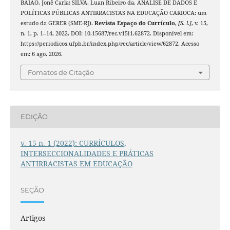
BAIÃO, Jonê Carla; SILVA, Luan Ribeiro da. ANÁLISE DE DADOS E
POLÍTICAS PÚBLICAS ANTIRRACISTAS NA EDUCAÇÃO CARIOCA: um
estudo da GERER (SME-RJ).
Revista Espaço do Currículo
,
[S. l.]
, v. 15,
n. 1, p. 1–14, 2022. DOI: 10.15687/rec.v15i1.62872. Disponível em:
https://periodicos.ufpb.br/index.php/rec/article/view/62872. Acesso
em: 6 ago. 2026.
Fomatos de Citação
EDIÇÃO
v. 15 n. 1 (2022): CURRÍCULOS,
INTERSECCIONALIDADES E PRÁTICAS
ANTIRRACISTAS EM EDUCAÇÃO
SEÇÃO
Artigos