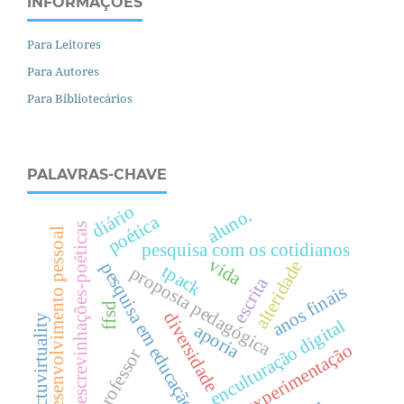
INFORMAÇÕES
Para Leitores
Para Autores
Para Bibliotecários
PALAVRAS-CHAVE
diário
aluno.
poética
escrevinhações-poéticas
desenvolvimento pessoal
pesquisa com os cotidianos
vida
alteridade
pesquisa em educação
tpack
proposta pedagógica
escrita
anos finais
ffsd
diversidade
actuvirtuality
enculturação digital
aporia
experimentação
professor