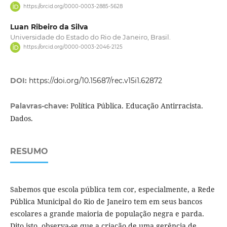
https://orcid.org/0000-0003-2885-5628
Luan Ribeiro da Silva
Universidade do Estado do Rio de Janeiro, Brasil.
https://orcid.org/0000-0003-2046-2125
DOI:
https://doi.org/10.15687/rec.v15i1.62872
Política Pública. Educação Antirracista.
Palavras-chave:
Dados.
RESUMO
Sabemos que escola pública tem cor, especialmente, a Rede
Pública Municipal do Rio de Janeiro tem em seus bancos
escolares a grande maioria de população negra e parda.
Dito isto, observa-se que a criação de uma gerência de