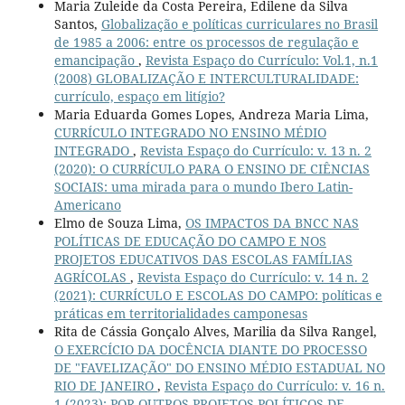
Maria Zuleide da Costa Pereira, Edilene da Silva
Santos,
Globalização e políticas curriculares no Brasil
de 1985 a 2006: entre os processos de regulação e
emancipação
,
Revista Espaço do Currículo: Vol.1, n.1
(2008) GLOBALIZAÇÃO E INTERCULTURALIDADE:
currículo, espaço em litígio?
Maria Eduarda Gomes Lopes, Andreza Maria Lima,
CURRÍCULO INTEGRADO NO ENSINO MÉDIO
INTEGRADO
,
Revista Espaço do Currículo: v. 13 n. 2
(2020): O CURRÍCULO PARA O ENSINO DE CIÊNCIAS
SOCIAIS: uma mirada para o mundo Ibero Latin-
Americano
Elmo de Souza Lima,
OS IMPACTOS DA BNCC NAS
POLÍTICAS DE EDUCAÇÃO DO CAMPO E NOS
PROJETOS EDUCATIVOS DAS ESCOLAS FAMÍLIAS
AGRÍCOLAS
,
Revista Espaço do Currículo: v. 14 n. 2
(2021): CURRÍCULO E ESCOLAS DO CAMPO: políticas e
práticas em territorialidades camponesas
Rita de Cássia Gonçalo Alves, Marilia da Silva Rangel,
O EXERCÍCIO DA DOCÊNCIA DIANTE DO PROCESSO
DE "FAVELIZAÇÃO" DO ENSINO MÉDIO ESTADUAL NO
RIO DE JANEIRO
,
Revista Espaço do Currículo: v. 16 n.
1 (2023): POR OUTROS PROJETOS POLÍTICOS DE