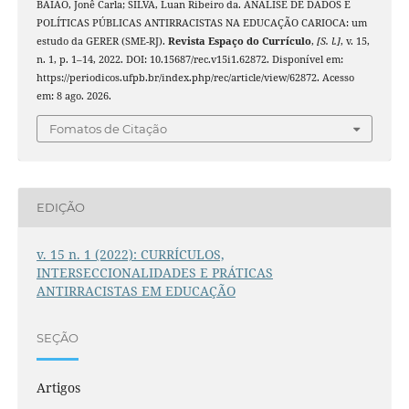
BAIÃO, Jonê Carla; SILVA, Luan Ribeiro da. ANÁLISE DE DADOS E
POLÍTICAS PÚBLICAS ANTIRRACISTAS NA EDUCAÇÃO CARIOCA: um
estudo da GERER (SME-RJ).
Revista Espaço do Currículo
,
[S. l.]
, v. 15,
n. 1, p. 1–14, 2022. DOI: 10.15687/rec.v15i1.62872. Disponível em:
https://periodicos.ufpb.br/index.php/rec/article/view/62872. Acesso
em: 8 ago. 2026.
Fomatos de Citação
EDIÇÃO
v. 15 n. 1 (2022): CURRÍCULOS,
INTERSECCIONALIDADES E PRÁTICAS
ANTIRRACISTAS EM EDUCAÇÃO
SEÇÃO
Artigos