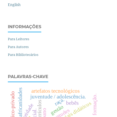
English
INFORMAÇÕES
Para Leitores
Para Autores
Para Bibliotecários
PALAVRAS-CHAVE
africanidades
artefatos tecnológicos
público-privado
formação.
juventude / adolescência.
raça.
currículos
bebês
materiais didáticos
gestão
juventudes
.