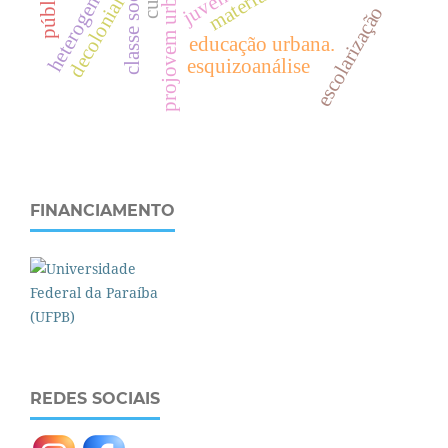
heterogeneidade
projovem urbano
decolonial
escolarização
c
l
a
s
s
e
s
o
c
i
a
l
educação urbana.
esquizoanálise
FINANCIAMENTO
REDES SOCIAIS