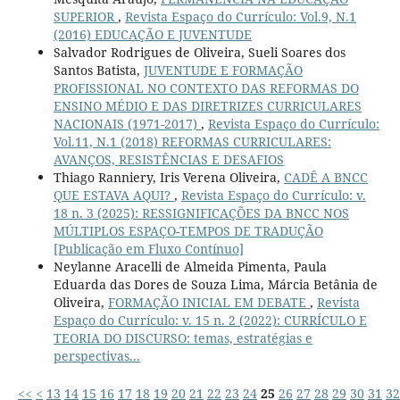
SUPERIOR
,
Revista Espaço do Currículo: Vol.9, N.1
(2016) EDUCAÇÃO E JUVENTUDE
Salvador Rodrigues de Oliveira, Sueli Soares dos
Santos Batista,
JUVENTUDE E FORMAÇÃO
PROFISSIONAL NO CONTEXTO DAS REFORMAS DO
ENSINO MÉDIO E DAS DIRETRIZES CURRICULARES
NACIONAIS (1971-2017)
,
Revista Espaço do Currículo:
Vol.11, N.1 (2018) REFORMAS CURRICULARES:
AVANÇOS, RESISTÊNCIAS E DESAFIOS
Thiago Ranniery, Iris Verena Oliveira,
CADÊ A BNCC
QUE ESTAVA AQUI?
,
Revista Espaço do Currículo: v.
18 n. 3 (2025): RESSIGNIFICAÇÕES DA BNCC NOS
MÚLTIPLOS ESPAÇO-TEMPOS DE TRADUÇÃO
[Publicação em Fluxo Contínuo]
Neylanne Aracelli de Almeida Pimenta, Paula
Eduarda das Dores de Souza Lima, Márcia Betânia de
Oliveira,
FORMAÇÃO INICIAL EM DEBATE
,
Revista
Espaço do Currículo: v. 15 n. 2 (2022): CURRÍCULO E
TEORIA DO DISCURSO: temas, estratégias e
perspectivas...
<<
<
13
14
15
16
17
18
19
20
21
22
23
24
25
26
27
28
29
30
31
32