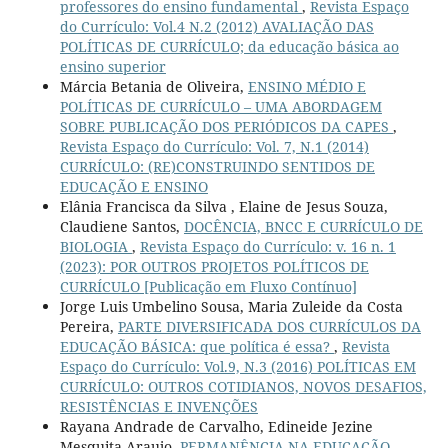
professores do ensino fundamental
,
Revista Espaço
do Currículo: Vol.4 N.2 (2012) AVALIAÇÃO DAS
POLÍTICAS DE CURRÍCULO; da educação básica ao
ensino superior
Márcia Betania de Oliveira,
ENSINO MÉDIO E
POLÍTICAS DE CURRÍCULO – UMA ABORDAGEM
SOBRE PUBLICAÇÃO DOS PERIÓDICOS DA CAPES
,
Revista Espaço do Currículo: Vol. 7, N.1 (2014)
CURRÍCULO: (RE)CONSTRUINDO SENTIDOS DE
EDUCAÇÃO E ENSINO
Elânia Francisca da Silva , Elaine de Jesus Souza,
Claudiene Santos,
DOCÊNCIA, BNCC E CURRÍCULO DE
BIOLOGIA
,
Revista Espaço do Currículo: v. 16 n. 1
(2023): POR OUTROS PROJETOS POLÍTICOS DE
CURRÍCULO [Publicação em Fluxo Contínuo]
Jorge Luis Umbelino Sousa, Maria Zuleide da Costa
Pereira,
PARTE DIVERSIFICADA DOS CURRÍCULOS DA
EDUCAÇÃO BÁSICA: que política é essa?
,
Revista
Espaço do Currículo: Vol.9, N.3 (2016) POLÍTICAS EM
CURRÍCULO: OUTROS COTIDIANOS, NOVOS DESAFIOS,
RESISTÊNCIAS E INVENÇÕES
Rayana Andrade de Carvalho, Edineide Jezine
Mesquita Araujo,
PERMANÊNCIA NA EDUCAÇÃO