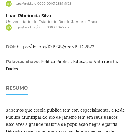
https://orcid.org/0000-0003-2885-5628
Luan Ribeiro da Silva
Universidade do Estado do Rio de Janeiro, Brasil.
https://orcid.org/0000-0003-2046-2125
DOI:
https://doi.org/10.15687/rec.v15i1.62872
Política Pública. Educação Antirracista.
Palavras-chave:
Dados.
RESUMO
Sabemos que escola pública tem cor, especialmente, a Rede
Pública Municipal do Rio de Janeiro tem em seus bancos
escolares a grande maioria de população negra e parda.
Dito isto, observa-se que a criação de uma gerência de