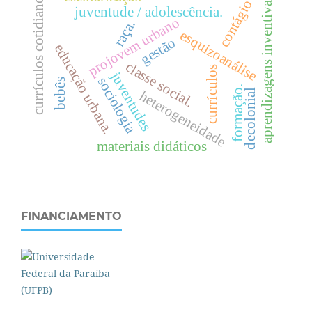
currículos cotidianos
aprendizagens inventivas
contágio
juventude / adolescência.
projovem urbano
raça.
esquizoanálise
gestão
e
d
u
c
a
ç
ã
o
r
b
a
n
a
c
l
a
s
s
e
o
c
i
a
l
currículos
juventudes
sociologia
bebês
s
.
formação.
decolonial
heterogeneidade
u
.
materiais didáticos
FINANCIAMENTO