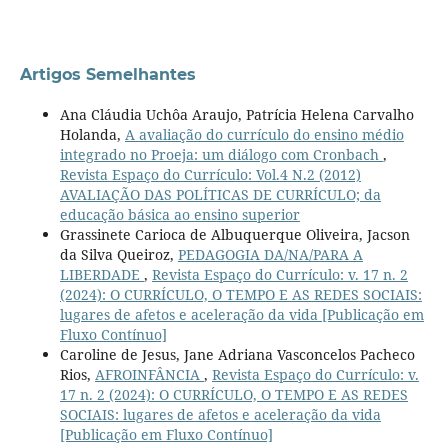
Artigos Semelhantes
Ana Cláudia Uchôa Araujo, Patrícia Helena Carvalho
Holanda,
A avaliação do currículo do ensino médio
integrado no Proeja: um diálogo com Cronbach
,
Revista Espaço do Currículo: Vol.4 N.2 (2012)
AVALIAÇÃO DAS POLÍTICAS DE CURRÍCULO; da
educação básica ao ensino superior
Grassinete Carioca de Albuquerque Oliveira, Jacson
da Silva Queiroz,
PEDAGOGIA DA/NA/PARA A
LIBERDADE
,
Revista Espaço do Currículo: v. 17 n. 2
(2024): O CURRÍCULO, O TEMPO E AS REDES SOCIAIS:
lugares de afetos e aceleração da vida [Publicação em
Fluxo Contínuo]
Caroline de Jesus, Jane Adriana Vasconcelos Pacheco
Rios,
AFROINFÂNCIA
,
Revista Espaço do Currículo: v.
17 n. 2 (2024): O CURRÍCULO, O TEMPO E AS REDES
SOCIAIS: lugares de afetos e aceleração da vida
[Publicação em Fluxo Contínuo]