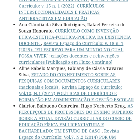
Currículo: v. 15 n. 1 (2022): CURRÍCULOS,
INTERSECCIONALIDADES E PRÁTICAS
ANTIRRACISTAS EM EDUCAÇÃO
Ana Cláudia da Silva Rodrigues, Rafael Ferreira de
Souza Honorato,
CURRÍCULO COMO INVENÇÃO
ÉTICA-ESTÉTICA-POLÍTICA-POÉTICA DA EXISTÊNCIA
DOCENTE
,
Revista Espaço do Currículo: v. 18 n. 1
(2025): "EU ESCREVO PARA UM MUNDO NO QUAL
POSSA VIVER": criações docentes e reinvenções
curriculares [Publicação em Fluxo Contínuo]
Aline Rabelo Marques, Fabiany de Cássia Tavares
Silva,
ESTADO DO CONHECIMENTO SOBRE AS
PESQUISAS COM DOCUMENTOS CURRICULARES
(nacionais e locais)
,
Revista Espaço do Currículo:
Vol.10, N.1 (2017) POLÍTICAS DE CURRÍCULO E
FORMAÇÃO EM ADMINISTRAÇÃO E GESTÃO ESCOLAR
Clairton Balbueno Contreira, Hugo Norberto Krug,
AS
PERCEPÇÕES DE PROFESSORES DO ENSINO SUPERIOR
SOBRE A ATUAL DIVISÃO CURRICULAR DO CURSO DE
EDUCAÇÃO FÍSICA EM LICENCIATURA E
BACHARELADO: UM ESTUDO DE CASO
,
Revista
Espaço do Currículo: Vol.7, N.2 (2014) POR UM