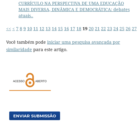
CURRÍCULO NA PERSPECTIVA DE UMA EDUCAÇÃO
MAIS DIVERSA, DINÂMICA E DEMOCRÁTICA: debates
atuais..
<<
<
7
8
9
10
11
12
13
14
15
16
17
18
19
20
21
22
23
24
25
26
27
Você também pode
iniciar uma pesquisa avançada por
similaridade
para este artigo.
ENVIAR SUBMISSÃO