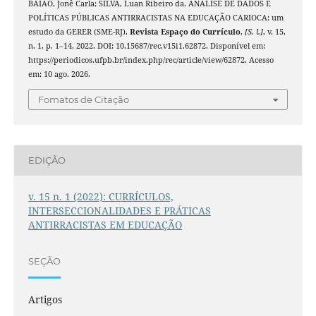
BAIÃO, Jonê Carla; SILVA, Luan Ribeiro da. ANÁLISE DE DADOS E
POLÍTICAS PÚBLICAS ANTIRRACISTAS NA EDUCAÇÃO CARIOCA: um
estudo da GERER (SME-RJ).
Revista Espaço do Currículo
,
[S. l.]
, v. 15,
n. 1, p. 1–14, 2022. DOI: 10.15687/rec.v15i1.62872. Disponível em:
https://periodicos.ufpb.br/index.php/rec/article/view/62872. Acesso
em: 10 ago. 2026.
Fomatos de Citação
EDIÇÃO
v. 15 n. 1 (2022): CURRÍCULOS,
INTERSECCIONALIDADES E PRÁTICAS
ANTIRRACISTAS EM EDUCAÇÃO
SEÇÃO
Artigos