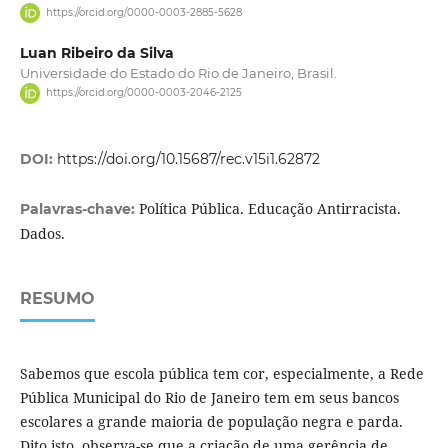
https://orcid.org/0000-0003-2885-5628
Luan Ribeiro da Silva
Universidade do Estado do Rio de Janeiro, Brasil.
https://orcid.org/0000-0003-2046-2125
DOI:
https://doi.org/10.15687/rec.v15i1.62872
Política Pública. Educação Antirracista.
Palavras-chave:
Dados.
RESUMO
Sabemos que escola pública tem cor, especialmente, a Rede
Pública Municipal do Rio de Janeiro tem em seus bancos
escolares a grande maioria de população negra e parda.
Dito isto, observa-se que a criação de uma gerência de