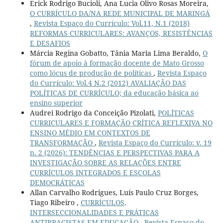
Erick Rodrigo Bucioli, Ana Lucia Olivo Rosas Moreira,
O CURRÍCULO DA/NA REDE MUNICIPAL DE MARINGÁ
,
Revista Espaço do Currículo: Vol.11, N.1 (2018)
REFORMAS CURRICULARES: AVANÇOS, RESISTÊNCIAS
E DESAFIOS
Márcia Regina Gobatto, Tânia Maria Lima Beraldo,
O
fórum de apoio à formação docente de Mato Grosso
como lócus de produção de políticas
,
Revista Espaço
do Currículo: Vol.4 N.2 (2012) AVALIAÇÃO DAS
POLÍTICAS DE CURRÍCULO; da educação básica ao
ensino superior
Audrei Rodrigo da Conceição Pizolati,
POLÍTICAS
CURRICULARES E FORMAÇÃO CRÍTICA REFLEXIVA NO
ENSINO MÉDIO EM CONTEXTOS DE
TRANSFORMAÇÃO
,
Revista Espaço do Currículo: v. 19
n. 2 (2026): TENDÊNCIAS E PERSPECTIVAS PARA A
INVESTIGAÇÃO SOBRE AS RELAÇÕES ENTRE
CURRÍCULOS INTEGRADOS E ESCOLAS
DEMOCRÁTICAS
Allan Carvalho Rodrigues, Luís Paulo Cruz Borges,
Tiago Ribeiro ,
CURRÍCULOS,
INTERSECCIONALIDADES E PRÁTICAS
ANTIRRACISTAS EM EDUCAÇÃO
,
Revista Espaço do