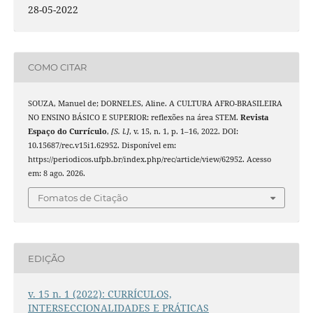
28-05-2022
COMO CITAR
SOUZA, Manuel de; DORNELES, Aline. A CULTURA AFRO-BRASILEIRA
NO ENSINO BÁSICO E SUPERIOR: reflexões na área STEM.
Revista
Espaço do Currículo
,
[S. l.]
, v. 15, n. 1, p. 1–16, 2022. DOI:
10.15687/rec.v15i1.62952. Disponível em:
https://periodicos.ufpb.br/index.php/rec/article/view/62952. Acesso
em: 8 ago. 2026.
Fomatos de Citação
EDIÇÃO
v. 15 n. 1 (2022): CURRÍCULOS,
INTERSECCIONALIDADES E PRÁTICAS