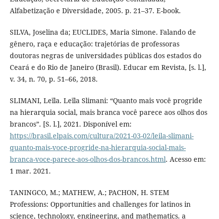
Alfabetização e Diversidade, 2005. p. 21–37. E-book.
SILVA, Joselina da; EUCLIDES, Maria Simone. Falando de
gênero, raça e educação: trajetórias de professoras
doutoras negras de universidades públicas dos estados do
Ceará e do Rio de Janeiro (Brasil). Educar em Revista, [s. l.],
v. 34, n. 70, p. 51–66, 2018.
SLIMANI, Leïla. Leïla Slimani: “Quanto mais você progride
na hierarquia social, mais branca você parece aos olhos dos
brancos”. [S. l.], 2021. Disponível em:
https://brasil.elpais.com/cultura/2021-03-02/leila-slimani-
quanto-mais-voce-progride-na-hierarquia-social-mais-
branca-voce-parece-aos-olhos-dos-brancos.html
. Acesso em:
1 mar. 2021.
TANINGCO, M.; MATHEW, A.; PACHON, H. STEM
Professions: Opportunities and challenges for latinos in
science, technology, engineering, and mathematics. a