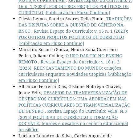
JUSTIÇA CURRICULAR
,
Revista Espaço do Currículo: v.
16 n. 1 (2023): POR OUTROS PROJETOS POLÍTICOS DE
CURRÍCULO [Publicação em Fluxo Contínuo]
Cilésia Lemos, Sandra Soares Della Fonte,
TRADUÇÕES
DAS DISPUTAS SOBRE A QUESTÃO DE GÊNERO NA
BNCC
,
Revista Espaço do Currículo: v. 16 n. 1 (2023):
POR OUTROS PROJETOS POLÍTICOS DE CURRÍCULO
[Publicação em Fluxo Contínuo]
Maria do Socorro Souza, Neuza Sofia Guerreiro
Pedro, Juliane Colling,
O USO DAS TIC NO ENSINO
REMOTO
,
Revista Espaço do Currículo: v. 16 n. 2
(2023): REENCANTAMENTO DO MUNDO: criações
curriculares enquanto novidades utópicas [Publicação
em Fluxo Contínuo]
Alfrancio Ferreira Dias, Gislaine Nóbrega Chaves,
Jeane Félix,
DESAFIOS DA TRANSVERSALIZAÇÃO DE
GÊNERO NOS CURRÍCULOS: UMA ABORDAGEM NAS
POLÍTICAS CURRICULARES DE TRANSVERSALIZAÇÃO
DE GÊNERO
,
Revista Espaço do Currículo: Vol.8, N.3
(2015) POLÍTICAS DE CURRÍCULO E FORMAÇÃO
DOCENTE: tensões e desafios no cenário educacional
brasileiro
Luciana Leandro da Silva, Carlos Augusto de