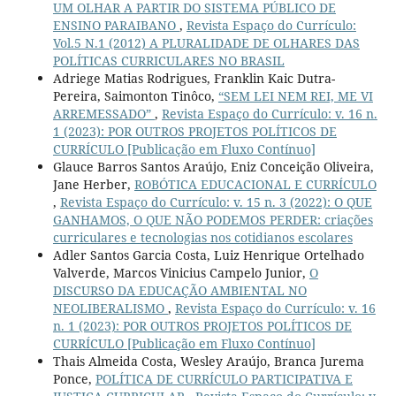
UM OLHAR A PARTIR DO SISTEMA PÚBLICO DE
ENSINO PARAIBANO
,
Revista Espaço do Currículo:
Vol.5 N.1 (2012) A PLURALIDADE DE OLHARES DAS
POLÍTICAS CURRICULARES NO BRASIL
Adriege Matias Rodrigues, Franklin Kaic Dutra-
Pereira, Saimonton Tinôco,
“SEM LEI NEM REI, ME VI
ARREMESSADO”
,
Revista Espaço do Currículo: v. 16 n.
1 (2023): POR OUTROS PROJETOS POLÍTICOS DE
CURRÍCULO [Publicação em Fluxo Contínuo]
Glauce Barros Santos Araújo, Eniz Conceição Oliveira,
Jane Herber,
ROBÓTICA EDUCACIONAL E CURRÍCULO
,
Revista Espaço do Currículo: v. 15 n. 3 (2022): O QUE
GANHAMOS, O QUE NÃO PODEMOS PERDER: criações
curriculares e tecnologias nos cotidianos escolares
Adler Santos Garcia Costa, Luiz Henrique Ortelhado
Valverde, Marcos Vinicius Campelo Junior,
O
DISCURSO DA EDUCAÇÃO AMBIENTAL NO
NEOLIBERALISMO
,
Revista Espaço do Currículo: v. 16
n. 1 (2023): POR OUTROS PROJETOS POLÍTICOS DE
CURRÍCULO [Publicação em Fluxo Contínuo]
Thais Almeida Costa, Wesley Araújo, Branca Jurema
Ponce,
POLÍTICA DE CURRÍCULO PARTICIPATIVA E