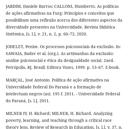
JARDIM, Daniele Barros; CALLONI, Humberto. As políticas
de ações afirmativas na Furg: Princípios e conceitos que
possibilitam uma reflexão acerca dos diferentes aspectos da
diversidade presentes na Universidade. Revista Didática
Sistêmica, [s. l.], v. 21, n. 2, p. 60–72, 2020.
JODELET, Penise. Os processos psicossociais da exclusão. In:
SAWAIA, Bader et al. (org.). As artimanhas da exclusão:
análise psicossocial e ética da desigualdade social. 2aed.
Petrópolis, RJ, Brasil: Editora Vozes, 1999. p. 53–67. E-book.
MARÇAL, José Antonio. Política de ação afirmativa na
Universidade Federal Do Paraná e a formação de
intelectuais negros (as). 195 f. 2011. - Universidade Federal
do Paraná, [s. l.], 2011.
MILNER IV, H. Richard; MILNER, H. Richard. Analyzing
poverty, learning, and teaching through a critical race
theory lens. Review of Research in Education, [s. l.], v. 37, n.