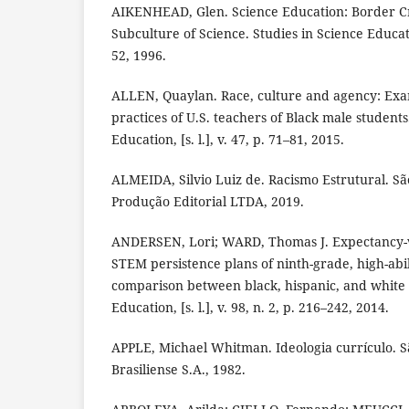
AIKENHEAD, Glen. Science Education: Border Cr
Subculture of Science. Studies in Science Education,
52, 1996.
ALLEN, Quaylan. Race, culture and agency: Exa
practices of U.S. teachers of Black male studen
Education, [s. l.], v. 47, p. 71–81, 2015.
ALMEIDA, Silvio Luiz de. Racismo Estrutural. São
Produção Editorial LTDA, 2019.
ANDERSEN, Lori; WARD, Thomas J. Expectancy-v
STEM persistence plans of ninth-grade, high-abil
comparison between black, hispanic, and white 
Education, [s. l.], v. 98, n. 2, p. 216–242, 2014.
APPLE, Michael Whitman. Ideologia currículo. Sã
Brasiliense S.A., 1982.