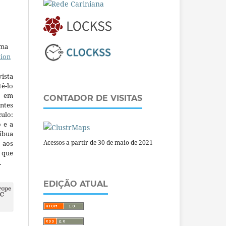
uma
tion
ista
ê-lo
m em
CONTADOR DE VISITAS
ntes
culo:
o e a
ibua
Acessos a partir de 30 de maio de 2021
 aos
a que
.
EDIÇÃO ATUAL