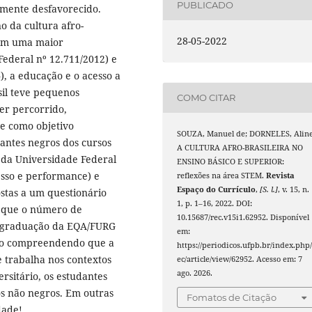
PUBLICADO
lmente desfavorecido.
o da cultura afro-
28-05-2022
ecem uma maior
Federal nº 12.711/2012) e
), a educação e o acesso a
sil teve pequenos
COMO CITAR
er percorrido,
e como objetivo
SOUZA, Manuel de; DORNELES, Aline
antes negros dos cursos
A CULTURA AFRO-BRASILEIRA NO
 da Universidade Federal
ENSINO BÁSICO E SUPERIOR:
esso e performance) e
reflexões na área STEM.
Revista
Espaço do Currículo
,
[S. l.]
, v. 15, n.
ostas a um questionário
1, p. 1–16, 2022. DOI:
m que o número de
10.15687/rec.v15i1.62952. Disponível
e graduação da EQA/FURG
em:
smo compreendendo que a
https://periodicos.ufpb.br/index.php/
e trabalha nos contextos
ec/article/view/62952. Acesso em: 7
ago. 2026.
rsitário, os estudantes
s não negros. Em outras
Fomatos de Citação
dade!