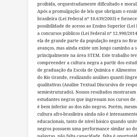
proibida, orquestradamente dificultado e mora
Após a promulgação de leis que obrigam o ensin
brasileira (Lei Federal nº 10.639/2003) e forn
possibilidade de acesso ao Ensino Superior (Lei 
a concursos públicos (Lei Federal nº 12.990/2014
ela de grande parte da população negra no Bra
avanços, mas ainda existe um longo caminho a s
principalmente na área STEM. Este trabalho tev
compreender a cultura negra a partir dos estud
de graduação da Escola de Química e Alimentos
do Rio Grande, realizando análises quanti (ingr
qualitativas (Análise Textual Discursiva de resp
semiestruturado). Nossos resultados mostrara
estudantes negros que ingressam nos cursos d
é bem inferior ao dos não negros. Porém, me
cultura afro-brasileira ainda não é intensament
educacionais, tanto de nível básico quando unive
negros possuem uma performance similar ao do
palavras, não falta capacidade, falta é oportuni