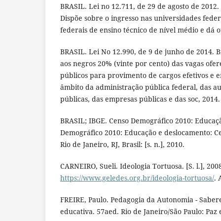
BRASIL. Lei no 12.711, de 29 de agosto de 2012. B
Dispõe sobre o ingresso nas universidades federa
federais de ensino técnico de nível médio e dá o
BRASIL. Lei No 12.990, de 9 de junho de 2014. Br
aos negros 20% (vinte por cento) das vagas ofer
públicos para provimento de cargos efetivos e 
âmbito da administração pública federal, das a
públicas, das empresas públicas e das soc, 2014.
BRASIL; IBGE. Censo Demográfico 2010: Educaç
Demográfico 2010: Educação e deslocamento: C
Rio de Janeiro, RJ, Brasil: [s. n.], 2010.
CARNEIRO, Sueli. Ideologia Tortuosa. [S. l.], 200
https://www.geledes.org.br/ideologia-tortuosa/
. 
FREIRE, Paulo. Pedagogia da Autonomia - Sabere
educativa. 57aed. Rio de Janeiro/São Paulo: Paz 