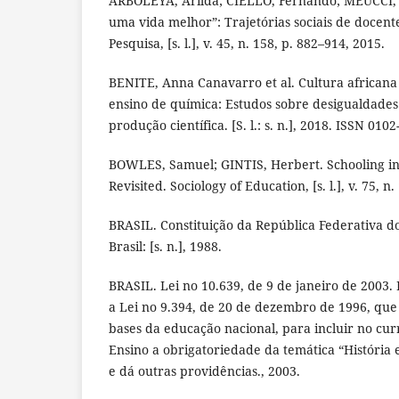
ARBOLEYA, Arilda; CIELLO, Fernando; MEUCCI,
uma vida melhor”: Trajetórias sociais de docen
Pesquisa, [s. l.], v. 45, n. 158, p. 882–914, 2015.
BENITE, Anna Canavarro et al. Cultura africana 
ensino de química: Estudos sobre desigualdades
produção científica. [S. l.: s. n.], 2018. ISSN 0102
BOWLES, Samuel; GINTIS, Herbert. Schooling in
Revisited. Sociology of Education, [s. l.], v. 75, n. 
BRASIL. Constituição da República Federativa do B
Brasil: [s. n.], 1988.
BRASIL. Lei no 10.639, de 9 de janeiro de 2003. Br
a Lei no 9.394, de 20 de dezembro de 1996, que 
bases da educação nacional, para incluir no curr
Ensino a obrigatoriedade da temática “História e
e dá outras providências., 2003.