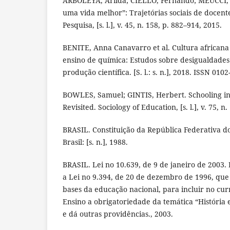
ARBOLEYA, Arilda; CIELLO, Fernando; MEUCCI,
uma vida melhor”: Trajetórias sociais de docen
Pesquisa, [s. l.], v. 45, n. 158, p. 882–914, 2015.
BENITE, Anna Canavarro et al. Cultura africana 
ensino de química: Estudos sobre desigualdades
produção científica. [S. l.: s. n.], 2018. ISSN 0102
BOWLES, Samuel; GINTIS, Herbert. Schooling in
Revisited. Sociology of Education, [s. l.], v. 75, n. 
BRASIL. Constituição da República Federativa do B
Brasil: [s. n.], 1988.
BRASIL. Lei no 10.639, de 9 de janeiro de 2003. Br
a Lei no 9.394, de 20 de dezembro de 1996, que 
bases da educação nacional, para incluir no curr
Ensino a obrigatoriedade da temática “História e
e dá outras providências., 2003.