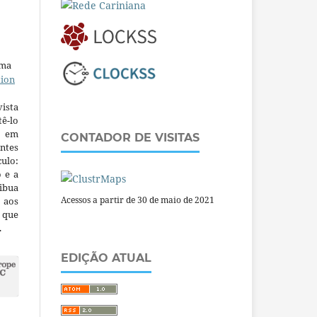
uma
tion
ista
ê-lo
m em
CONTADOR DE VISITAS
ntes
culo:
o e a
ibua
Acessos a partir de 30 de maio de 2021
 aos
a que
.
EDIÇÃO ATUAL