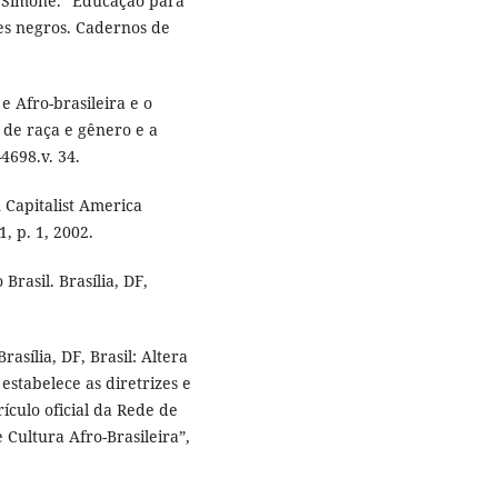
 Simone. “Educação para
tes negros. Cadernos de
e Afro-brasileira e o
 de raça e gênero e a
-4698.v. 34.
 Capitalist America
1, p. 1, 2002.
rasil. Brasília, DF,
asília, DF, Brasil: Altera
estabelece as diretrizes e
ículo oficial da Rede de
 Cultura Afro-Brasileira”,