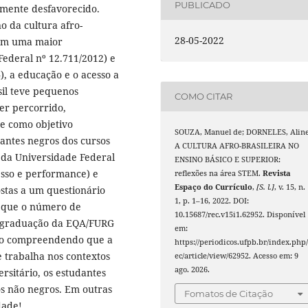
PUBLICADO
lmente desfavorecido.
o da cultura afro-
28-05-2022
ecem uma maior
Federal nº 12.711/2012) e
), a educação e o acesso a
sil teve pequenos
COMO CITAR
er percorrido,
e como objetivo
SOUZA, Manuel de; DORNELES, Aline
antes negros dos cursos
A CULTURA AFRO-BRASILEIRA NO
 da Universidade Federal
ENSINO BÁSICO E SUPERIOR:
esso e performance) e
reflexões na área STEM.
Revista
Espaço do Currículo
,
[S. l.]
, v. 15, n.
ostas a um questionário
1, p. 1–16, 2022. DOI:
m que o número de
10.15687/rec.v15i1.62952. Disponível
e graduação da EQA/FURG
em:
smo compreendendo que a
https://periodicos.ufpb.br/index.php/
e trabalha nos contextos
ec/article/view/62952. Acesso em: 9
ago. 2026.
rsitário, os estudantes
s não negros. Em outras
Fomatos de Citação
dade!