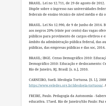
BRASIL. Lei no 12.711, de 29 de agosto de 2012. B
Dispõe sobre o ingresso nas universidades federa
federais de ensino técnico de nível médio e dá o
BRASIL. Lei No 12.990, de 9 de junho de 2014. Br
aos negros 20% (vinte por cento) das vagas ofer
públicos para provimento de cargos efetivos e 
âmbito da administração pública federal, das a
públicas, das empresas públicas e das soc, 2014.
BRASIL; IBGE. Censo Demográfico 2010: Educaç
Demográfico 2010: Educação e deslocamento: C
Rio de Janeiro, RJ, Brasil: [s. n.], 2010.
CARNEIRO, Sueli. Ideologia Tortuosa. [S. l.], 200
https://www.geledes.org.br/ideologia-tortuosa/
. 
FREIRE, Paulo. Pedagogia da Autonomia - Sabere
educativa. 57aed. Rio de Janeiro/São Paulo: Paz 