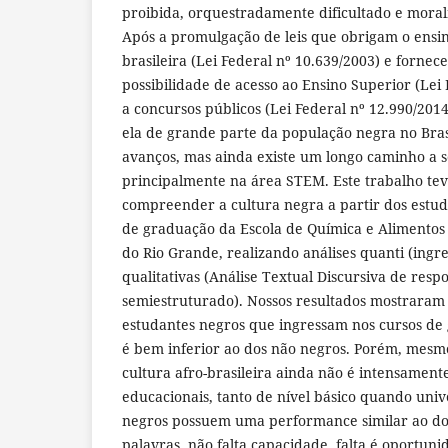
proibida, orquestradamente dificultado e mora
Após a promulgação de leis que obrigam o ensin
brasileira (Lei Federal nº 10.639/2003) e forn
possibilidade de acesso ao Ensino Superior (Lei 
a concursos públicos (Lei Federal nº 12.990/2014
ela de grande parte da população negra no Bra
avanços, mas ainda existe um longo caminho a s
principalmente na área STEM. Este trabalho tev
compreender a cultura negra a partir dos estud
de graduação da Escola de Química e Alimentos
do Rio Grande, realizando análises quanti (ingr
qualitativas (Análise Textual Discursiva de resp
semiestruturado). Nossos resultados mostrara
estudantes negros que ingressam nos cursos d
é bem inferior ao dos não negros. Porém, me
cultura afro-brasileira ainda não é intensament
educacionais, tanto de nível básico quando unive
negros possuem uma performance similar ao do
palavras, não falta capacidade, falta é oportuni