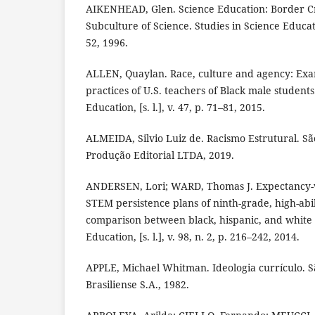
AIKENHEAD, Glen. Science Education: Border Cr
Subculture of Science. Studies in Science Education,
52, 1996.
ALLEN, Quaylan. Race, culture and agency: Exa
practices of U.S. teachers of Black male studen
Education, [s. l.], v. 47, p. 71–81, 2015.
ALMEIDA, Silvio Luiz de. Racismo Estrutural. São
Produção Editorial LTDA, 2019.
ANDERSEN, Lori; WARD, Thomas J. Expectancy-v
STEM persistence plans of ninth-grade, high-abil
comparison between black, hispanic, and white 
Education, [s. l.], v. 98, n. 2, p. 216–242, 2014.
APPLE, Michael Whitman. Ideologia currículo. Sã
Brasiliense S.A., 1982.