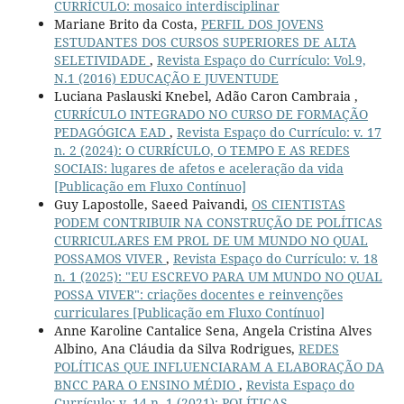
CURRÍCULO: mosaico interdisciplinar
Mariane Brito da Costa,
PERFIL DOS JOVENS
ESTUDANTES DOS CURSOS SUPERIORES DE ALTA
SELETIVIDADE
,
Revista Espaço do Currículo: Vol.9,
N.1 (2016) EDUCAÇÃO E JUVENTUDE
Luciana Paslauski Knebel, Adão Caron Cambraia ,
CURRÍCULO INTEGRADO NO CURSO DE FORMAÇÃO
PEDAGÓGICA EAD
,
Revista Espaço do Currículo: v. 17
n. 2 (2024): O CURRÍCULO, O TEMPO E AS REDES
SOCIAIS: lugares de afetos e aceleração da vida
[Publicação em Fluxo Contínuo]
Guy Lapostolle, Saeed Paivandi,
OS CIENTISTAS
PODEM CONTRIBUIR NA CONSTRUÇÃO DE POLÍTICAS
CURRICULARES EM PROL DE UM MUNDO NO QUAL
POSSAMOS VIVER
,
Revista Espaço do Currículo: v. 18
n. 1 (2025): "EU ESCREVO PARA UM MUNDO NO QUAL
POSSA VIVER": criações docentes e reinvenções
curriculares [Publicação em Fluxo Contínuo]
Anne Karoline Cantalice Sena, Angela Cristina Alves
Albino, Ana Cláudia da Silva Rodrigues,
REDES
POLÍTICAS QUE INFLUENCIARAM A ELABORAÇÃO DA
BNCC PARA O ENSINO MÉDIO
,
Revista Espaço do
Currículo: v. 14 n. 1 (2021): POLÍTICAS