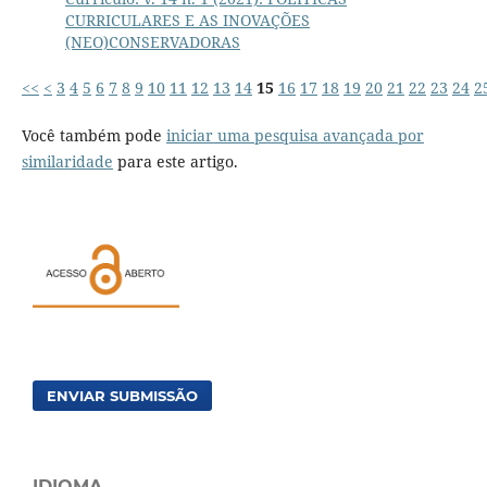
CURRICULARES E AS INOVAÇÕES
(NEO)CONSERVADORAS
<<
<
3
4
5
6
7
8
9
10
11
12
13
14
15
16
17
18
19
20
21
22
23
24
2
Você também pode
iniciar uma pesquisa avançada por
similaridade
para este artigo.
ENVIAR SUBMISSÃO
IDIOMA