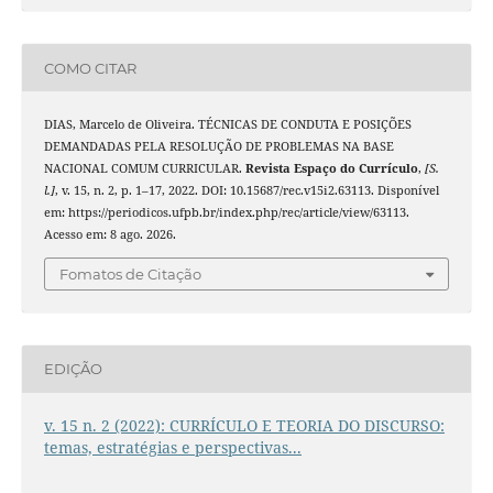
COMO CITAR
DIAS, Marcelo de Oliveira. TÉCNICAS DE CONDUTA E POSIÇÕES
DEMANDADAS PELA RESOLUÇÃO DE PROBLEMAS NA BASE
NACIONAL COMUM CURRICULAR.
Revista Espaço do Currículo
,
[S.
l.]
, v. 15, n. 2, p. 1–17, 2022. DOI: 10.15687/rec.v15i2.63113. Disponível
em: https://periodicos.ufpb.br/index.php/rec/article/view/63113.
Acesso em: 8 ago. 2026.
Fomatos de Citação
EDIÇÃO
v. 15 n. 2 (2022): CURRÍCULO E TEORIA DO DISCURSO:
temas, estratégias e perspectivas...