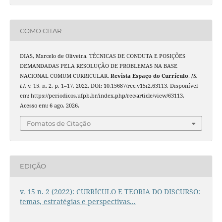
COMO CITAR
DIAS, Marcelo de Oliveira. TÉCNICAS DE CONDUTA E POSIÇÕES
DEMANDADAS PELA RESOLUÇÃO DE PROBLEMAS NA BASE
NACIONAL COMUM CURRICULAR.
Revista Espaço do Currículo
,
[S.
l.]
, v. 15, n. 2, p. 1–17, 2022. DOI: 10.15687/rec.v15i2.63113. Disponível
em: https://periodicos.ufpb.br/index.php/rec/article/view/63113.
Acesso em: 6 ago. 2026.
Fomatos de Citação
EDIÇÃO
v. 15 n. 2 (2022): CURRÍCULO E TEORIA DO DISCURSO:
temas, estratégias e perspectivas...