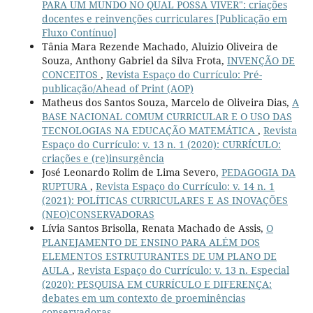
PARA UM MUNDO NO QUAL POSSA VIVER": criações
docentes e reinvenções curriculares [Publicação em
Fluxo Contínuo]
Tânia Mara Rezende Machado, Aluizio Oliveira de
Souza, Anthony Gabriel da Silva Frota,
INVENÇÃO DE
CONCEITOS
,
Revista Espaço do Currículo: Pré-
publicação/Ahead of Print (AOP)
Matheus dos Santos Souza, Marcelo de Oliveira Dias,
A
BASE NACIONAL COMUM CURRICULAR E O USO DAS
TECNOLOGIAS NA EDUCAÇÃO MATEMÁTICA
,
Revista
Espaço do Currículo: v. 13 n. 1 (2020): CURRÍCULO:
criações e (re)insurgência
José Leonardo Rolim de Lima Severo,
PEDAGOGIA DA
RUPTURA
,
Revista Espaço do Currículo: v. 14 n. 1
(2021): POLÍTICAS CURRICULARES E AS INOVAÇÕES
(NEO)CONSERVADORAS
Lívia Santos Brisolla, Renata Machado de Assis,
O
PLANEJAMENTO DE ENSINO PARA ALÉM DOS
ELEMENTOS ESTRUTURANTES DE UM PLANO DE
AULA
,
Revista Espaço do Currículo: v. 13 n. Especial
(2020): PESQUISA EM CURRÍCULO E DIFERENÇA:
debates em um contexto de proeminências
conservadoras