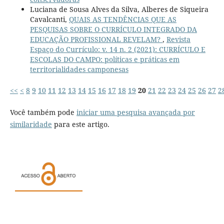
Luciana de Sousa Alves da Silva, Alberes de Siqueira
Cavalcanti,
QUAIS AS TENDÊNCIAS QUE AS
PESQUISAS SOBRE O CURRÍCULO INTEGRADO DA
EDUCAÇÃO PROFISSIONAL REVELAM?
,
Revista
Espaço do Currículo: v. 14 n. 2 (2021): CURRÍCULO E
ESCOLAS DO CAMPO: políticas e práticas em
territorialidades camponesas
<<
<
8
9
10
11
12
13
14
15
16
17
18
19
20
21
22
23
24
25
26
27
2
Você também pode
iniciar uma pesquisa avançada por
similaridade
para este artigo.