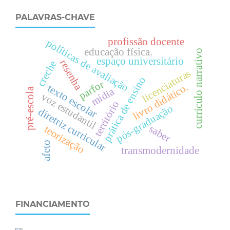
PALAVRAS-CHAVE
profissão docente
políticas de avaliação
educação física.
currículo narrativo
espaço universitário
resenha
creche
licenciaturas
prática de ensino
parfor
livro didático.
texto escolar
mídia
pré-escola
voz estudantil
território
pós-graduação
diretriz curricular
saber
teorização
afeto
transmodernidade
FINANCIAMENTO