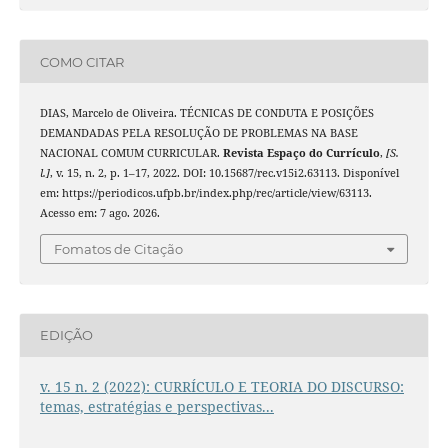
COMO CITAR
DIAS, Marcelo de Oliveira. TÉCNICAS DE CONDUTA E POSIÇÕES
DEMANDADAS PELA RESOLUÇÃO DE PROBLEMAS NA BASE
NACIONAL COMUM CURRICULAR.
Revista Espaço do Currículo
,
[S.
l.]
, v. 15, n. 2, p. 1–17, 2022. DOI: 10.15687/rec.v15i2.63113. Disponível
em: https://periodicos.ufpb.br/index.php/rec/article/view/63113.
Acesso em: 7 ago. 2026.
Fomatos de Citação
EDIÇÃO
v. 15 n. 2 (2022): CURRÍCULO E TEORIA DO DISCURSO:
temas, estratégias e perspectivas...