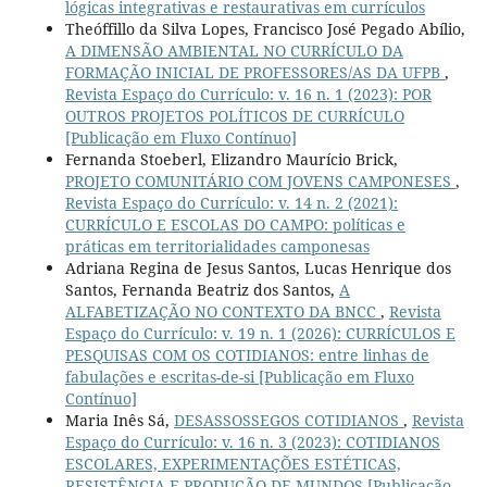
lógicas integrativas e restaurativas em currículos
Theóffillo da Silva Lopes, Francisco José Pegado Abílio,
A DIMENSÃO AMBIENTAL NO CURRÍCULO DA
FORMAÇÃO INICIAL DE PROFESSORES/AS DA UFPB
,
Revista Espaço do Currículo: v. 16 n. 1 (2023): POR
OUTROS PROJETOS POLÍTICOS DE CURRÍCULO
[Publicação em Fluxo Contínuo]
Fernanda Stoeberl, Elizandro Maurício Brick,
PROJETO COMUNITÁRIO COM JOVENS CAMPONESES
,
Revista Espaço do Currículo: v. 14 n. 2 (2021):
CURRÍCULO E ESCOLAS DO CAMPO: políticas e
práticas em territorialidades camponesas
Adriana Regina de Jesus Santos, Lucas Henrique dos
Santos, Fernanda Beatriz dos Santos,
A
ALFABETIZAÇÃO NO CONTEXTO DA BNCC
,
Revista
Espaço do Currículo: v. 19 n. 1 (2026): CURRÍCULOS E
PESQUISAS COM OS COTIDIANOS: entre linhas de
fabulações e escritas-de-si [Publicação em Fluxo
Contínuo]
Maria Inês Sá,
DESASSOSSEGOS COTIDIANOS
,
Revista
Espaço do Currículo: v. 16 n. 3 (2023): COTIDIANOS
ESCOLARES, EXPERIMENTAÇÕES ESTÉTICAS,
RESISTÊNCIA E PRODUÇÃO DE MUNDOS [Publicação