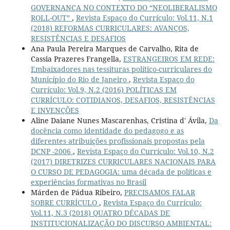
GOVERNANÇA NO CONTEXTO DO “NEOLIBERALISMO
ROLL-OUT”
,
Revista Espaço do Currículo: Vol.11, N.1
(2018) REFORMAS CURRICULARES: AVANÇOS,
RESISTÊNCIAS E DESAFIOS
Ana Paula Pereira Marques de Carvalho, Rita de
Cassia Prazeres Frangella,
ESTRANGEIROS EM REDE:
Embaixadores nas tessituras político-curriculares do
Município do Rio de Janeiro
,
Revista Espaço do
Currículo: Vol.9, N.2 (2016) POLÍTICAS EM
CURRÍCULO: COTIDIANOS, DESAFIOS, RESISTÊNCIAS
E INVENÇÕES
Aline Daiane Nunes Mascarenhas, Cristina d' Ávila,
Da
docência como identidade do pedagogo e as
diferentes atribuições profissionais propostas pela
DCNP -2006
,
Revista Espaço do Currículo: Vol.10, N.2
(2017) DIRETRIZES CURRICULARES NACIONAIS PARA
O CURSO DE PEDAGOGIA: uma década de políticas e
experiências formativas no Brasil
Márden de Pádua Ribeiro,
PRECISAMOS FALAR
SOBRE CURRÍCULO
,
Revista Espaço do Currículo:
Vol.11, N.3 (2018) QUATRO DÉCADAS DE
INSTITUCIONALIZAÇÃO DO DISCURSO AMBIENTAL: