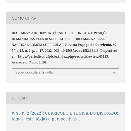
COMO CITAR
DIAS, Marcelo de Oliveira. TÉCNICAS DE CONDUTA E POSIÇÕES
DEMANDADAS PELA RESOLUÇÃO DE PROBLEMAS NA BASE
NACIONAL COMUM CURRICULAR.
Revista Espaço do Currículo
,
[S.
l.]
, v. 15, n. 2, p. 1–17, 2022. DOI: 10.15687/rec.v15i2.63113. Disponível
em: https://periodicos.ufpb.br/index.php/rec/article/view/63113.
Acesso em: 7 ago. 2026.
Fomatos de Citação
EDIÇÃO
v. 15 n. 2 (2022): CURRÍCULO E TEORIA DO DISCURSO:
temas, estratégias e perspectivas...