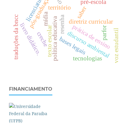
licenciaturas
pós-graduação
pré-escola
território
saber
mídia
resenha
traduções da bncc
política educativa
diretriz curricular
livro didático.
prática de ensino
texto escolar
parfor
voz estudantil
discurso ambiental
creche
bases legais
tecnologias
FINANCIAMENTO