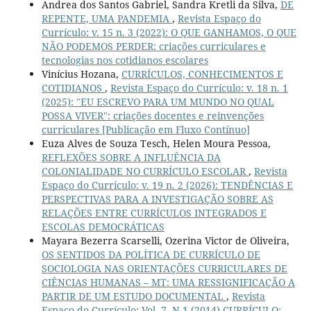
Andrea dos Santos Gabriel, Sandra Kretli da Silva,
DE
REPENTE, UMA PANDEMIA
,
Revista Espaço do
Currículo: v. 15 n. 3 (2022): O QUE GANHAMOS, O QUE
NÃO PODEMOS PERDER: criações curriculares e
tecnologias nos cotidianos escolares
Vinícius Hozana,
CURRÍCULOS, CONHECIMENTOS E
COTIDIANOS
,
Revista Espaço do Currículo: v. 18 n. 1
(2025): "EU ESCREVO PARA UM MUNDO NO QUAL
POSSA VIVER": criações docentes e reinvenções
curriculares [Publicação em Fluxo Contínuo]
Euza Alves de Souza Tesch, Helen Moura Pessoa,
REFLEXÕES SOBRE A INFLUÊNCIA DA
COLONIALIDADE NO CURRÍCULO ESCOLAR
,
Revista
Espaço do Currículo: v. 19 n. 2 (2026): TENDÊNCIAS E
PERSPECTIVAS PARA A INVESTIGAÇÃO SOBRE AS
RELAÇÕES ENTRE CURRÍCULOS INTEGRADOS E
ESCOLAS DEMOCRÁTICAS
Mayara Bezerra Scarselli, Ozerina Victor de Oliveira,
OS SENTIDOS DA POLÍTICA DE CURRÍCULO DE
SOCIOLOGIA NAS ORIENTAÇÕES CURRICULARES DE
CIÊNCIAS HUMANAS – MT: UMA RESSIGNIFICAÇÃO A
PARTIR DE UM ESTUDO DOCUMENTAL
,
Revista
Espaço do Currículo: Vol. 7, N.1 (2014) CURRÍCULO: