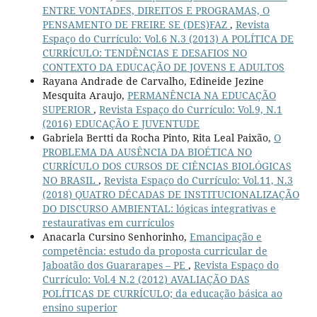
ENTRE VONTADES, DIREITOS E PROGRAMAS, O
PENSAMENTO DE FREIRE SE (DES)FAZ
,
Revista
Espaço do Currículo: Vol.6 N.3 (2013) A POLÍTICA DE
CURRÍCULO: TENDÊNCIAS E DESAFIOS NO
CONTEXTO DA EDUCAÇÃO DE JOVENS E ADULTOS
Rayana Andrade de Carvalho, Edineide Jezine
Mesquita Araujo,
PERMANÊNCIA NA EDUCAÇÃO
SUPERIOR
,
Revista Espaço do Currículo: Vol.9, N.1
(2016) EDUCAÇÃO E JUVENTUDE
Gabriela Bertti da Rocha Pinto, Rita Leal Paixão,
O
PROBLEMA DA AUSÊNCIA DA BIOÉTICA NO
CURRÍCULO DOS CURSOS DE CIÊNCIAS BIOLÓGICAS
NO BRASIL
,
Revista Espaço do Currículo: Vol.11, N.3
(2018) QUATRO DÉCADAS DE INSTITUCIONALIZAÇÃO
DO DISCURSO AMBIENTAL: lógicas integrativas e
restaurativas em currículos
Anacarla Cursino Senhorinho,
Emancipação e
competência: estudo da proposta curricular de
Jaboatão dos Guararapes – PE
,
Revista Espaço do
Currículo: Vol.4 N.2 (2012) AVALIAÇÃO DAS
POLÍTICAS DE CURRÍCULO; da educação básica ao
ensino superior