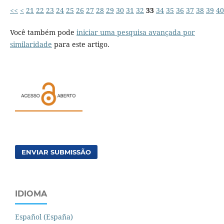
<<
<
21
22
23
24
25
26
27
28
29
30
31
32
33
34
35
36
37
38
39
40
Você também pode
iniciar uma pesquisa avançada por
similaridade
para este artigo.
ENVIAR SUBMISSÃO
IDIOMA
Español (España)