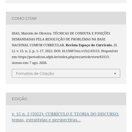
COMO CITAR
DIAS, Marcelo de Oliveira. TÉCNICAS DE CONDUTA E POSIÇÕES
DEMANDADAS PELA RESOLUÇÃO DE PROBLEMAS NA BASE
NACIONAL COMUM CURRICULAR.
Revista Espaço do Currículo
,
[S.
l.]
, v. 15, n. 2, p. 1–17, 2022. DOI: 10.15687/rec.v15i2.63113. Disponível
em: https://periodicos.ufpb.br/index.php/rec/article/view/63113.
Acesso em: 7 ago. 2026.
Fomatos de Citação
EDIÇÃO
v. 15 n. 2 (2022): CURRÍCULO E TEORIA DO DISCURSO:
temas, estratégias e perspectivas...