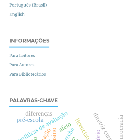
Português (Brasil)
English
INFORMAÇÕES
Para Leitores
Para Autores
Para Bibliotecários
PALAVRAS-CHAVE
políticas de avaliação
diferenças
diretriz curricular
burocracia
pré-escola
licenciaturas
afeto
creche