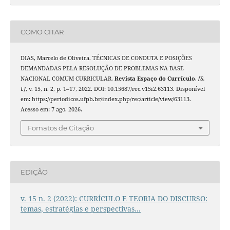
COMO CITAR
DIAS, Marcelo de Oliveira. TÉCNICAS DE CONDUTA E POSIÇÕES
DEMANDADAS PELA RESOLUÇÃO DE PROBLEMAS NA BASE
NACIONAL COMUM CURRICULAR.
Revista Espaço do Currículo
,
[S.
l.]
, v. 15, n. 2, p. 1–17, 2022. DOI: 10.15687/rec.v15i2.63113. Disponível
em: https://periodicos.ufpb.br/index.php/rec/article/view/63113.
Acesso em: 7 ago. 2026.
Fomatos de Citação
EDIÇÃO
v. 15 n. 2 (2022): CURRÍCULO E TEORIA DO DISCURSO:
temas, estratégias e perspectivas...