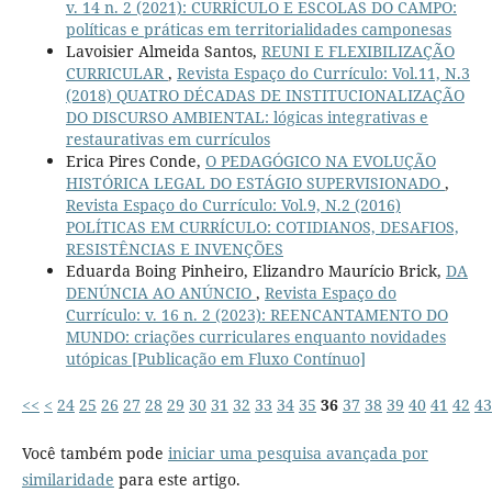
v. 14 n. 2 (2021): CURRÍCULO E ESCOLAS DO CAMPO:
políticas e práticas em territorialidades camponesas
Lavoisier Almeida Santos,
REUNI E FLEXIBILIZAÇÃO
CURRICULAR
,
Revista Espaço do Currículo: Vol.11, N.3
(2018) QUATRO DÉCADAS DE INSTITUCIONALIZAÇÃO
DO DISCURSO AMBIENTAL: lógicas integrativas e
restaurativas em currículos
Erica Pires Conde,
O PEDAGÓGICO NA EVOLUÇÃO
HISTÓRICA LEGAL DO ESTÁGIO SUPERVISIONADO
,
Revista Espaço do Currículo: Vol.9, N.2 (2016)
POLÍTICAS EM CURRÍCULO: COTIDIANOS, DESAFIOS,
RESISTÊNCIAS E INVENÇÕES
Eduarda Boing Pinheiro, Elizandro Maurício Brick,
DA
DENÚNCIA AO ANÚNCIO
,
Revista Espaço do
Currículo: v. 16 n. 2 (2023): REENCANTAMENTO DO
MUNDO: criações curriculares enquanto novidades
utópicas [Publicação em Fluxo Contínuo]
<<
<
24
25
26
27
28
29
30
31
32
33
34
35
36
37
38
39
40
41
42
43
Você também pode
iniciar uma pesquisa avançada por
similaridade
para este artigo.