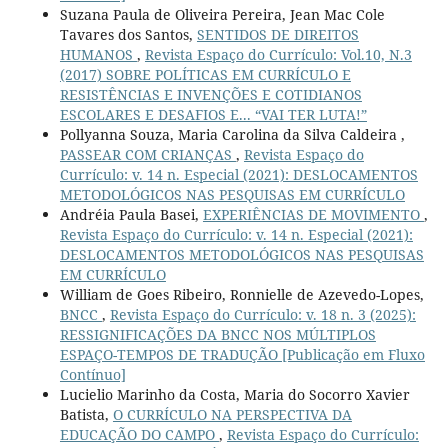
Suzana Paula de Oliveira Pereira, Jean Mac Cole
Tavares dos Santos,
SENTIDOS DE DIREITOS
HUMANOS
,
Revista Espaço do Currículo: Vol.10, N.3
(2017) SOBRE POLÍTICAS EM CURRÍCULO E
RESISTÊNCIAS E INVENÇÕES E COTIDIANOS
ESCOLARES E DESAFIOS E... “VAI TER LUTA!”
Pollyanna Souza, Maria Carolina da Silva Caldeira ,
PASSEAR COM CRIANÇAS
,
Revista Espaço do
Currículo: v. 14 n. Especial (2021): DESLOCAMENTOS
METODOLÓGICOS NAS PESQUISAS EM CURRÍCULO
Andréia Paula Basei,
EXPERIÊNCIAS DE MOVIMENTO
,
Revista Espaço do Currículo: v. 14 n. Especial (2021):
DESLOCAMENTOS METODOLÓGICOS NAS PESQUISAS
EM CURRÍCULO
William de Goes Ribeiro, Ronnielle de Azevedo-Lopes,
BNCC
,
Revista Espaço do Currículo: v. 18 n. 3 (2025):
RESSIGNIFICAÇÕES DA BNCC NOS MÚLTIPLOS
ESPAÇO-TEMPOS DE TRADUÇÃO [Publicação em Fluxo
Contínuo]
Lucielio Marinho da Costa, Maria do Socorro Xavier
Batista,
O CURRÍCULO NA PERSPECTIVA DA
EDUCAÇÃO DO CAMPO
,
Revista Espaço do Currículo: