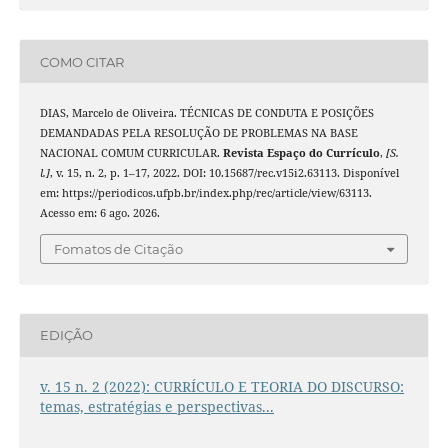
COMO CITAR
DIAS, Marcelo de Oliveira. TÉCNICAS DE CONDUTA E POSIÇÕES
DEMANDADAS PELA RESOLUÇÃO DE PROBLEMAS NA BASE
NACIONAL COMUM CURRICULAR.
Revista Espaço do Currículo
,
[S.
l.]
, v. 15, n. 2, p. 1–17, 2022. DOI: 10.15687/rec.v15i2.63113. Disponível
em: https://periodicos.ufpb.br/index.php/rec/article/view/63113.
Acesso em: 6 ago. 2026.
Fomatos de Citação
EDIÇÃO
v. 15 n. 2 (2022): CURRÍCULO E TEORIA DO DISCURSO:
temas, estratégias e perspectivas...