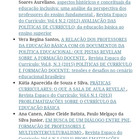
Soares Aureliano,
aspectos históricos e conceituais da
educação inclusiva: uma análise da perspectiva dos
professores do ensino fundamental
,
Revista Espaço
do Currículo: Vol.4 N.2 (2012) AVALIAÇÃO DAS
POLÍTICAS DE CURRÍCULO; da educação básica ao
ensino superior
Vera Regina Santos,
A RELAÇÃO DOS PROFESSORES
DA EDUCAÇÃO BÁSICA COM OS DOCUMENTOS DA
POLÍTICA EDUCACIONAL: QUE PISTAS REVELAM
SOBRE A FORMAÇÃO DOCENTE
,
Revista Espaço do
Currículo: Vol.8, N.3 (2015) POLÍTICAS DE CURRÍCULO
E FORMAÇÃO DOCENTE: tensões e desafios no cenário
educacional brasileiro
Kátia Aparecida de Souza e Silva,
PRÁTICAS
CURRICULARES: O QUE A SALA DE AULA REVELA?
,
Revista Espaço do Currículo: Vol.6 N.1 (2013)
PROBLEMATIZAÇÕES SOBRE O CURRÍCULO DA
EDUCAÇÃO BÁSICA
Ana Canen, Aline Cleide Batista, Paulo Melgaço da
Silva Junior,
EM BUSCA DE UM DIÁLOGO ENTRE PNE,
FORMAÇÃO DE PROFESSORES E
MULTI/INTERCULTURALISMO
,
Revista Espaço do
Currículo: Vol.6 N.1 (2013) PROBLEMATIZAÇÕES