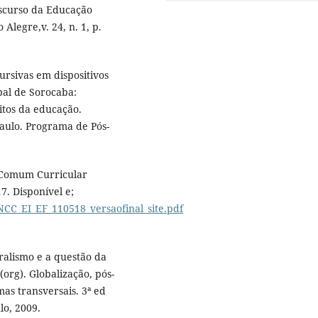
iscurso da Educação
Alegre,v. 24, n. 1, p.
ursivas em dispositivos
pal de Sorocaba:
itos da educação.
aulo. Programa de Pós-
 Comum Curricular
. Disponível e;
CC_EI_EF_110518_versaofinal_site.pdf
ralismo e a questão da
org). Globalização, pós-
mas transversais. 3ª ed
lo, 2009.