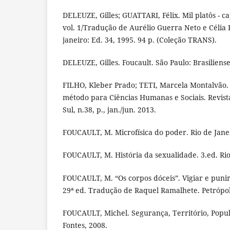
DELEUZE, Gilles; GUATTARI, Félix. Mil platôs - ca
vol. 1/Tradução de Aurélio Guerra Neto e Célia P
janeiro: Ed. 34, 1995. 94 p. (Coleção TRANS).
DELEUZE, Gilles. Foucault. São Paulo: Brasiliense
FILHO, Kleber Prado; TETI, Marcela Montalvão.
método para Ciências Humanas e Sociais. Revist
Sul, n.38, p., jan./jun. 2013.
FOUCAULT, M. Microfísica do poder. Rio de Janei
FOUCAULT, M. História da sexualidade. 3.ed. Rio
FOUCAULT, M. “Os corpos dóceis”. Vigiar e punir
29ª ed. Tradução de Raquel Ramalhete. Petrópoli
FOUCAULT, Michel. Segurança, Território, Popul
Fontes, 2008.