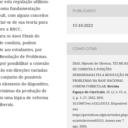
r esta regulação utilizou-
do como fundamentação
PUBLICADO
ult, com alguns conceitos
iar-se de sua teoria para
15-10-2022
bre a BNCC,
ra os Anos Finais do
 de conduta, podem
COMO CITAR
nte aos estudantes, por
 Resolução de Problemas.
por possibilitar a conexão
DIAS, Marcelo de Oliveira. TÉCNICA
DE CONDUTA E POSIÇÕES
dão em direções variadas
DEMANDADAS PELA RESOLUÇÃO D
 conjunto de possíveis
PROBLEMAS NA BASE NACIONAL
o elemento do dispositivo,
COMUM CURRICULAR.
Revista
 próximas da produção de
Espaço do Currículo
,
[S. l.]
, v. 15, n.
m uma lógica de reforma
2, p. 1–17, 2022. DOI:
10.15687/rec.v15i2.63113. Disponível
berais.
em:
https://periodicos.ufpb.br/index.php/
ec/article/view/63113. Acesso em: 7
ago. 2026.