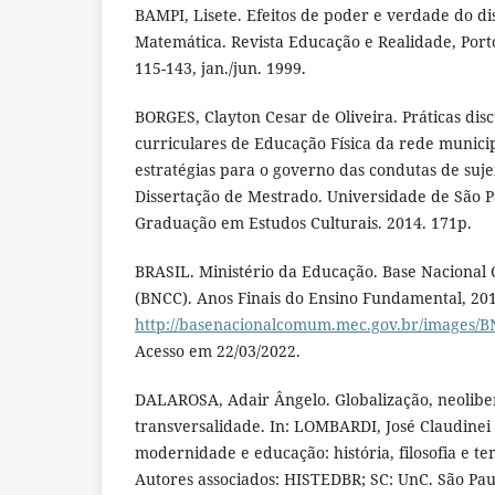
BAMPI, Lisete. Efeitos de poder e verdade do d
Matemática. Revista Educação e Realidade, Porto 
115-143, jan./jun. 1999.
BORGES, Clayton Cesar de Oliveira. Práticas disc
curriculares de Educação Física da rede munici
estratégias para o governo das condutas de suje
Dissertação de Mestrado. Universidade de São P
Graduação em Estudos Culturais. 2014. 171p.
BRASIL. Ministério da Educação. Base Nacional
(BNCC). Anos Finais do Ensino Fundamental, 2017
http://basenacionalcomum.mec.gov.br/images/BN
Acesso em 22/03/2022.
DALAROSA, Adair Ângelo. Globalização, neolibe
transversalidade. In: LOMBARDI, José Claudinei (
modernidade e educação: história, filosofia e te
Autores associados: HISTEDBR; SC: UnC. São Pau