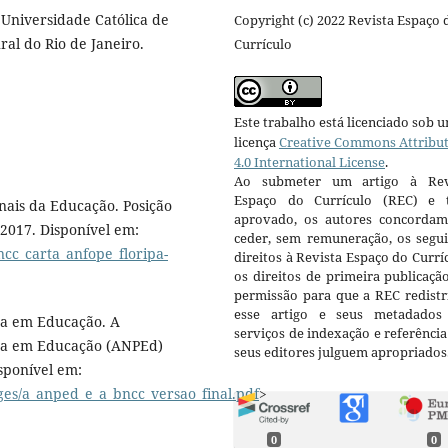
Universidade Católica de
Copyright (c) 2022 Revista Espaço 
al do Rio de Janeiro.
Currículo
Este trabalho está licenciado sob 
licença
Creative Commons Attribu
4.0 International License
.
Ao submeter um artigo à Rev
Espaço do Currículo (REC) e t
nais da Educação. Posição
aprovado, os autores concorda
2017. Disponível em:
ceder, sem remuneração, os segui
ncc_carta_anfope_floripa-
direitos à Revista Espaço do Currí
os direitos de primeira publicaçã
permissão para que a REC redistr
esse artigo e seus metadados
sa em Educação. A
serviços de indexação e referênci
isa em Educação (ANPEd)
seus editores julguem apropriados
sponível em:
ages/a_anped_e_a_bncc_versao_final.pdf
>
0
0