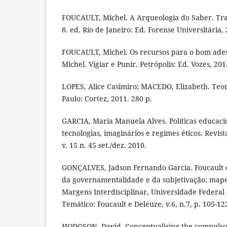
FOUCAULT, Michel. A Arqueologia do Saber. Trad
8. ed. Rio de Janeiro: Ed. Forense Universitária,
FOUCAULT, Michel. Os recursos para o bom ade
Michel. Vigiar e Punir. Petrópolis: Ed. Vozes, 201
LOPES, Alice Casimiro; MACEDO, Elizabeth. Teor
Paulo: Cortez, 2011. 280 p.
GARCIA, Maria Manuela Alves. Políticas educac
tecnologias, imaginários e regimes éticos. Revis
v. 15 n. 45 set./dez. 2010.
GONÇALVES, Jadson Fernando Garcia. Foucault e 
da governamentalidade e da subjetivação: mape
Margens Interdisciplinar, Universidade Federal 
Temático: Foucault e Deleuze, v.6, n.7, p. 105-12
HODGSON, David. Conceptualising the compulsor