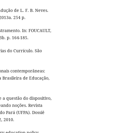
ução de L. F. B. Neves.
 2013a. 254 p.
stramento. In: FOUCAULT,
3b. p. 164-185.
ias do Currículo. São
ionais contemporâneas:
ta Brasileira de Educação,
a questão do dispositivo,
ando noções. Revista
do Pará (UFPA). Dossiê
2, 2010.
y education policy