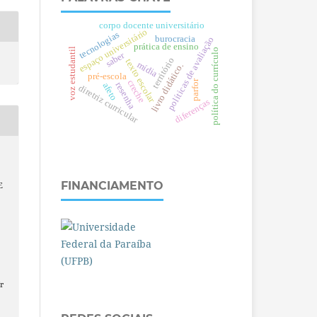
corpo docente universitário
espaço universitário
tecnologias
burocracia
políticas de avaliação
prática de ensino
voz estudantil
política do currículo
saber
território
texto escolar
mídia
livro didático.
pré-escola
parfor
creche
resenha
afeto
diretriz curricular
diferenças
S
FINANCIAMENTO
E
r