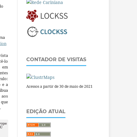
do
uma
tion
ista
CONTADOR DE VISITAS
ê-lo
m em
ntes
culo:
o e a
Acessos a partir de 30 de maio de 2021
ibua
 aos
a que
.
EDIÇÃO ATUAL