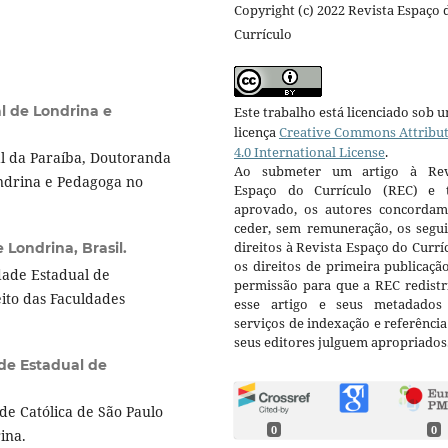
Copyright (c) 2022 Revista Espaço 
Currículo
l de Londrina e
Este trabalho está licenciado sob 
licença
Creative Commons Attribu
4.0 International License
.
al da Paraíba, Doutoranda
Ao submeter um artigo à Rev
ndrina e Pedagoga no
Espaço do Currículo (REC) e t
aprovado, os autores concorda
ceder, sem remuneração, os segui
direitos à Revista Espaço do Currí
 Londrina, Brasil.
os direitos de primeira publicaçã
ade Estadual de
permissão para que a REC redistr
eito das Faculdades
esse artigo e seus metadados
serviços de indexação e referênci
seus editores julguem apropriados
de Estadual de
de Católica de São Paulo
0
0
rina.