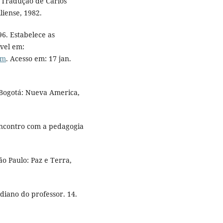
 Tradução de Carlos
liense, 1982.
6. Estabelece as
ível em:
tm
. Acesso em: 17 jan.
 Bogotá: Nueva America,
encontro com a pedagogia
.
ão Paulo: Paz e Terra,
diano do professor. 14.