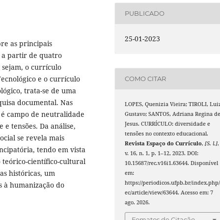
PUBLICADO
25-01-2023
re as principais
 a partir de quatro
 sejam, o currículo
ecnológico e o currículo
COMO CITAR
lógico, trata-se de uma
quisa documental. Nas
LOPES, Quenizia Vieira; TIROLI, Lui
o é campo de neutralidade
Gustavo; SANTOS, Adriana Regina d
Jesus. CURRÍCULO: diversidade e
 e tensões. Da análise,
tensões no contexto educacional.
ocial se revela mais
Revista Espaço do Currículo
,
[S. l.]
,
cipatória, tendo em vista
v. 16, n. 1, p. 1–12, 2023. DOI:
teórico-científico-cultural
10.15687/rec.v16i1.63644. Disponível
s históricas, um
em:
https://periodicos.ufpb.br/index.php/
as à humanização do
ec/article/view/63644. Acesso em: 7
ago. 2026.
Fomatos de Citação