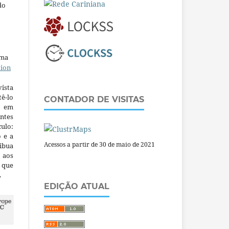
do
uma
tion
ista
ê-lo
CONTADOR DE VISITAS
m em
ntes
culo:
o e a
Acessos a partir de 30 de maio de 2021
ibua
 aos
a que
.
EDIÇÃO ATUAL