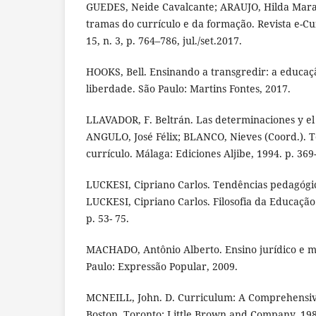
GUEDES, Neide Cavalcante; ARAUJO, Hilda Mara
tramas do currículo e da formação. Revista e-Cu
15, n. 3, p. 764–786, jul./set.2017.
HOOKS, Bell. Ensinando a transgredir: a educaç
liberdade. São Paulo: Martins Fontes, 2017.
LLAVADOR, F. Beltrán. Las determinaciones y el 
ANGULO, José Félix; BLANCO, Nieves (Coord.). Te
currículo. Málaga: Ediciones Aljibe, 1994. p. 369
LUCKESI, Cipriano Carlos. Tendências pedagógica
LUCKESI, Cipriano Carlos. Filosofia da Educação.
p. 53- 75.
MACHADO, Antônio Alberto. Ensino jurídico e mu
Paulo: Expressão Popular, 2009.
MCNEILL, John. D. Curriculum: A Comprehensive
Boston, Toronto: Little Brown and Company, 198