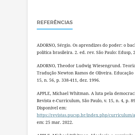
REFERÊNCIAS
ADORNO, Sérgio. Os aprendizes do poder: o bach
política brasileira. 2. ed. rev. São Paulo: Edusp, 
ADORNO, Theodor Ludwig Wiesengrund. Teoria 
Tradução Newton Ramos de Oliveira. Educação e
15, n. 56, p. 338-411, dez. 1996.
APPLE, Michael Whitman. A luta pela democraci
Revista e-Curriculum, São Paulo, v. 15, n. 4, p. 8
Disponível em:
https://revistas.pucsp.br/index.php/curriculum/
em: 25 mar. 2022.